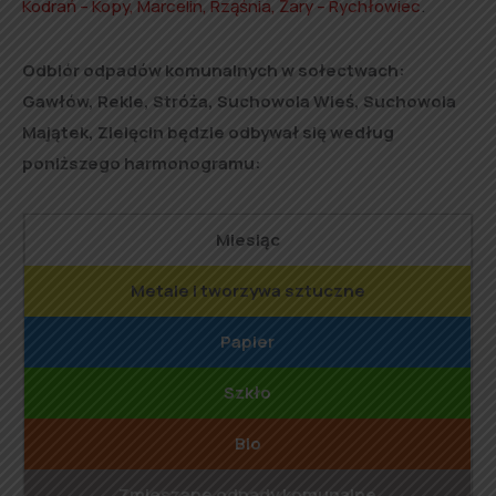
Kodrań – Kopy, Marcelin, Rząśnia, Żary – Rychłowiec
.
Odbiór odpadów komunalnych w sołectwach:
Gawłów, Rekle, Stróża, Suchowola Wieś, Suchowola
Majątek, Zielęcin będzie odbywał się według
poniższego harmonogramu:
Miesiąc
Metale i tworzywa sztuczne
Papier
Szkło
Bio
Zmieszane odpady komunalne