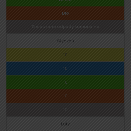
Bio
Zmieszane odpady komunalne
Styczeń
10
10
10
10
10
Luty