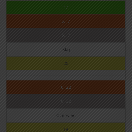
17
3, 17
3, 17
Maj
22
8, 22
8, 22
Czerwiec
19