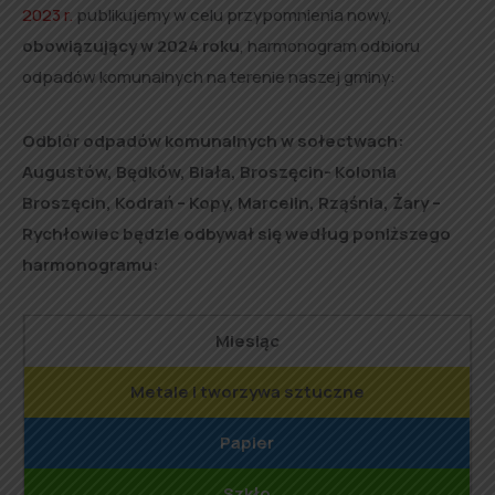
2023 r.
publikujemy w celu przypomnienia nowy,
obowiązujący w 2024 roku
, harmonogram odbioru
odpadów komunalnych na terenie naszej gminy:
Odbiór odpadów komunalnych w sołectwach:
Augustów, Będków, Biała, Broszęcin- Kolonia
Broszęcin, Kodrań – Kopy, Marcelin, Rząśnia, Żary –
Rychłowiec będzie odbywał się według poniższego
harmonogramu:
Miesiąc
Metale i tworzywa sztuczne
Papier
Szkło