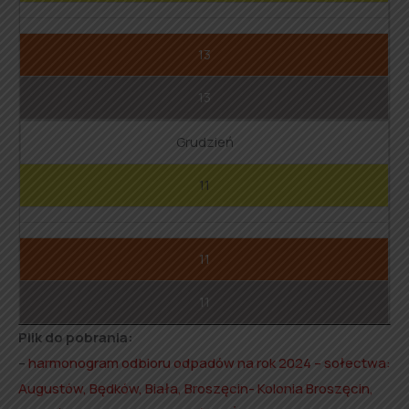
13
13
Grudzień
11
11
11
Plik do pobrania:
–
harmonogram odbioru odpadów na rok 2024 – sołectwa:
Augustów, Będków, Biała, Broszęcin- Kolonia Broszęcin,