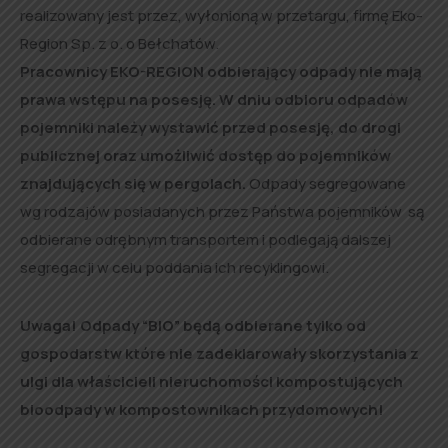
realizowany jest przez, wyłonioną w przetargu, firmę Eko-
Region Sp. z o. o Bełchatów.
Pracownicy EKO-REGION odbierający odpady nie mają
prawa wstępu na posesję. W dniu odbioru odpadów
pojemniki należy wystawić przed posesję, do drogi
publicznej oraz umożliwić dostęp do pojemników
znajdujących się w pergolach.
Odpady segregowane
wg rodzajów posiadanych przez Państwa pojemników są
odbierane odrębnym transportem i podlegają dalszej
segregacji w celu poddania ich recyklingowi.
Uwaga! Odpady “BIO” będą odbierane tylko od
gospodarstw które nie zadeklarowały skorzystania z
ulgi dla właścicieli nieruchomości kompostujących
bioodpady w kompostownikach przydomowych!