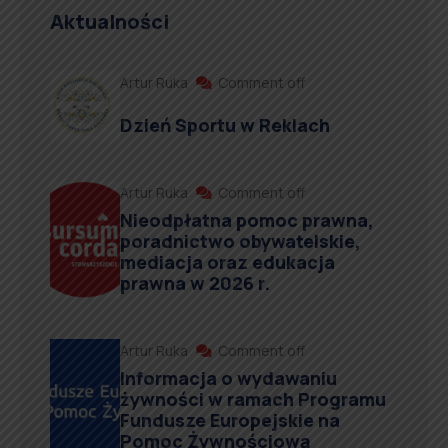
Aktualności
Artur Ruka
Comment off
Dzień Sportu w Reklach
Artur Ruka
Comment off
Nieodpłatna pomoc prawna,
poradnictwo obywatelskie,
mediacja oraz edukacja
prawna w 2026 r.
Artur Ruka
Comment off
Informacja o wydawaniu
żywności w ramach Programu
Fundusze Europejskie na
Pomoc Żywnościową