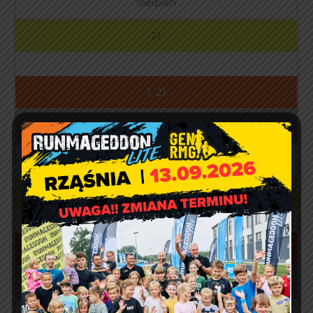
Sierpień
21
7, 21
7, 21
Wrzesień
18
4, 18
4, 18