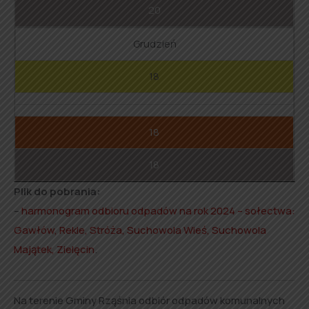
20
Grudzień
18
18
18
Plik do pobrania:
–
harmonogram odbioru odpadów na rok 2024 – sołectwa:
Gawłów, Rekle, Stróża, Suchowola Wieś, Suchowola
Majątek, Zielęcin
.
Na terenie Gminy Rząśnia odbiór odpadów komunalnych