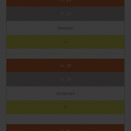
10, 24
Sierpień
14
14, 28
14, 28
Wrzesień
11
11, 25