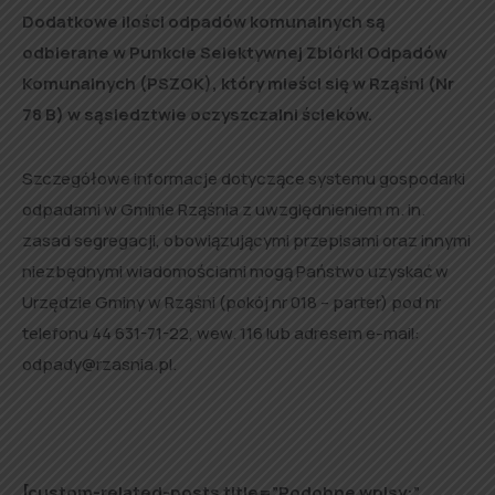
Dodatkowe ilości odpadów komunalnych są
odbierane w Punkcie Selektywnej Zbiórki Odpadów
Komunalnych (PSZOK), który mieści się w Rząśni (Nr
78 B) w sąsiedztwie oczyszczalni ścieków.
Szczegółowe informacje dotyczące systemu gospodarki
odpadami w Gminie Rząśnia z uwzględnieniem m. in.
zasad segregacji, obowiązującymi przepisami oraz innymi
niezbędnymi wiadomościami mogą Państwo uzyskać w
Urzędzie Gminy w Rząśni (pokój nr 018 – parter) pod nr
telefonu 44 631-71-22, wew. 116 lub adresem e-mail:
odpady@rzasnia.pl.
[custom-related-posts title=”Podobne wpisy:”