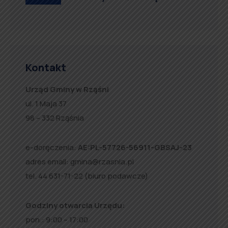
Kontakt
Urząd Gminy w Rząśni
ul. 1 Maja 37
98 – 332 Rząśnia
e-doręczenia:
AE:PL-57726-56911-GBSAJ-23
adres email:
gmina@rzasnia.pl
tel. 44 631-71-22 (biuro podawcze)
Godziny otwarcia Urzędu:
pon.: 9:00 – 17:00