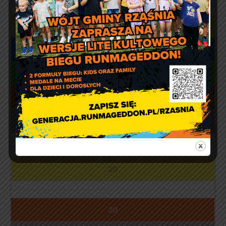
Październik
16
16
16
2, 16
2, 16
Listopad
20
20