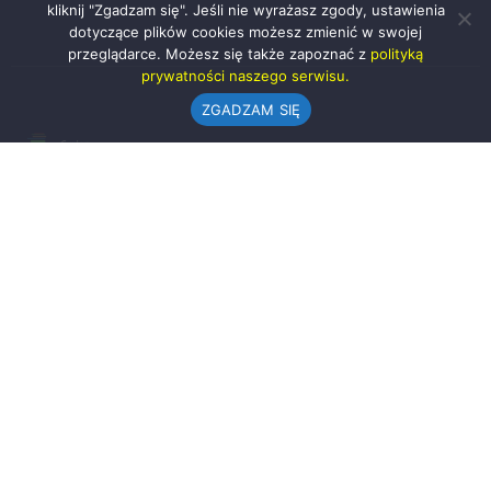
kliknij "Zgadzam się". Jeśli nie wyrażasz zgody, ustawienia
dotyczące plików cookies możesz zmienić w swojej
przeglądarce. Możesz się także zapoznać z
polityką
prywatności naszego serwisu.
ZGADZAM SIĘ
Urząd Gminy w Rząśni
ul. 1 Maja 37
98-332 Rząśnia
AE:PL-57726-56911-GBSAJ-23 (e-doręczenia)
gmina@rzasnia.pl
44 631-71-22 (biuro podawcze)
Godziny otwarcia Urzędu:
pon.: 9.00-17.00