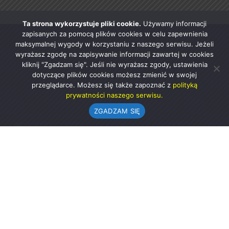
Ta strona wykorzystuje pliki cookie.
Używamy informacji
zapisanych za pomocą plików cookies w celu zapewnienia
maksymalnej wygody w korzystaniu z naszego serwisu. Jeżeli
wyrażasz zgodę na zapisywanie informacji zawartej w cookies
kliknij "Zgadzam się". Jeśli nie wyrażasz zgody, ustawienia
dotyczące plików cookies możesz zmienić w swojej
przeglądarce. Możesz się także zapoznać z
polityką
prywatności naszego serwisu.
ZGADZAM SIĘ
Urząd Gminy w Rząśni
ul. 1 Maja 37
98-332 Rząśnia
AE:PL-57726-56911-GBSAJ-23 (e-doręczenia)
gmina@rzasnia.pl