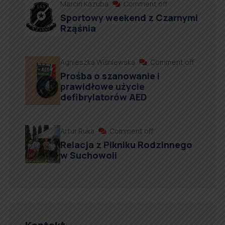
Marcin Kazuba
Comment off
Sportowy weekend z Czarnymi
Rząśnia
Agnieszka Wiśniewska
Comment off
Prośba o szanowanie i
prawidłowe użycie
defibrylatorów AED
Artur Ruka
Comment off
Relacja z Pikniku Rodzinnego
w Suchowoli