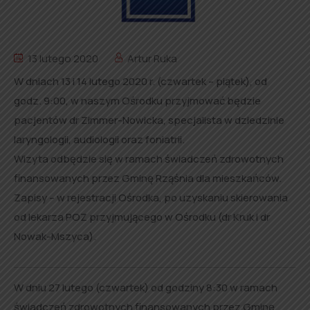
13 lutego 2020
Artur Ruka
W dniach 13 i 14 lutego 2020 r. (czwartek – piątek), od
godz. 9:00, w naszym Ośrodku przyjmować będzie
pacjentów dr Zimmer-Nowicka, specjalista w dziedzinie
laryngologii, audiologii oraz foniatrii.
Wizyta odbędzie się w ramach świadczeń zdrowotnych
finansowanych przez Gminę Rząśnia dla mieszkańców.
Zapisy – w rejestracji Ośrodka, po uzyskaniu skierowania
od lekarza POZ przyjmującego w Ośrodku (dr Kruk i dr
Nowak-Mszyca).
W dniu 27 lutego (czwartek) od godziny 8:30 w ramach
świadczeń zdrowotnych finansowanych przez Gminę