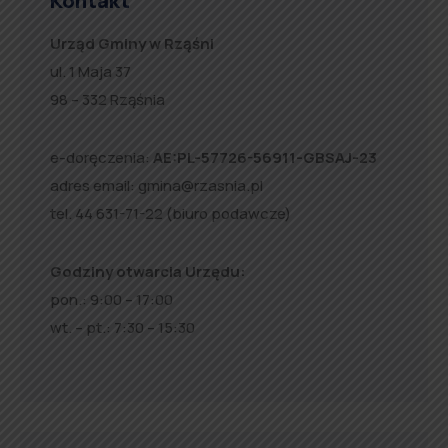
Kontakt
Urząd Gminy w Rząśni
ul. 1 Maja 37
98 – 332 Rząśnia
e-doręczenia:
AE:PL-57726-56911-GBSAJ-23
adres email:
gmina@rzasnia.pl
tel. 44 631-71-22 (biuro podawcze)
Godziny otwarcia Urzędu:
pon.: 9:00 – 17:00
wt. – pt.: 7:30 – 15:30