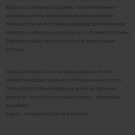
Rząśnia, przyjmować będzie lek. med. Kamil Krawiec –
specjalista urolog. Świadczenie jest bezpłatne dla
mieszkańców Gminy Rząśnia posiadających skierowanie
od lekarzy rodzinnych przyjmujących w Gminnym Ośrodku
Zdrowia w Rząśni (dr Piotr Kruk oraz dr Beata Nowak-
Mszyca.
W dniu 25 marca 2020 r. (środa) od godziny 15:00 w
ramach świadczeń zdrowotnych finansowanych przez
Gminę Rząśnia dla mieszkańców gminy, przyjmować
będzie lek. med. Katarzyna Bracichowicz.- specjalista
psychiatra.
Zapisy – w rejestracji Ośrodka Zdrowia