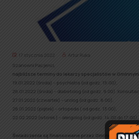
17 stycznia 2022
Artur Ruka
Szanowni Pacjenci,
najbliższe terminy do lekarzy specjalistów w Gminny
19.01.2022 (środa) – psychiatra (od godz. 15:00),
26.01.2022 (środa) – diabetolog (od godz. 9:00).
Konsultac
27.01.2022 (czwartek) – urolog (od godz. 8:00),
28.01.2022 (piątek) – ortopeda ( od godz. 13:00),
22.02.2022 (wtorek ) – alergolog (od godz. 14:00 do 17:00).
Świadczenia są finansowane przez Gminę Rząśnia dl