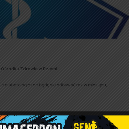
m Ośrodku Zdrowia w Rząśni
:
je diabetologiczne będą się odbywać raz w miesiącu
,
a mieszkańców Gminy.
Zapisy do specjalistów prowadzi rejestr