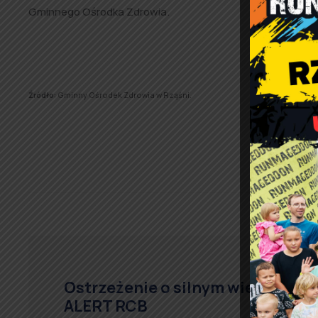
Gminnego Ośrodka Zdrowia.
Źródło:
Gminny Ośrodek Zdrowia w Rząśni.
Ostrzeżenie o silnym wietrze
ALERT RCB