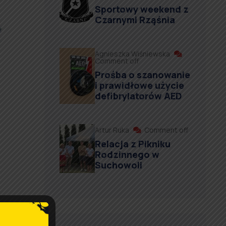
Sportowy weekend z
Czarnymi Rząśnia
Agnieszka Wiśniewska
Comment off
Prośba o szanowanie
i prawidłowe użycie
defibrylatorów AED
Artur Ruka
Comment off
Relacja z Pikniku
Rodzinnego w
Suchowoli
acja