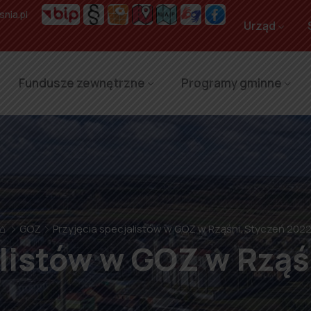
nia.pl
Urząd
Fundusze zewnętrzne
Programy gminne
⌂
GOZ
Przyjęcia specjalistów w GOZ w Rząśni. Styczeń 202
alistów w GOZ w Rząś