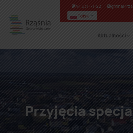
44 631-71-22
gmina@rzas
Polski
▼
Aktualności
Przyjęcia specj