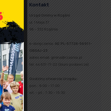
Kontakt
Urząd Gminy w Rząśni
ul. 1 Maja 37
98 – 332 Rząśnia
e-doręczenia:
AE:PL-57726-56911-
GBSAJ-23
adres email:
gmina@rzasnia.pl
tel. 44 631-71-22 (biuro podawcze)
Godziny otwarcia Urzędu:
pon.: 9:00 – 17:00
wt. – pt.: 7:30 – 15:30
d
2