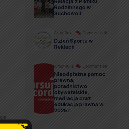
Relacja z Pikniku
Rodzinnego w
Suchowoli
Artur Ruka
Comment off
Dzień Sportu w
Reklach
Artur Ruka
Comment off
Nieodpłatna pomoc
prawna,
poradnictwo
obywatelskie,
mediacja oraz
edukacja prawna w
2026 r.
acja
alność.