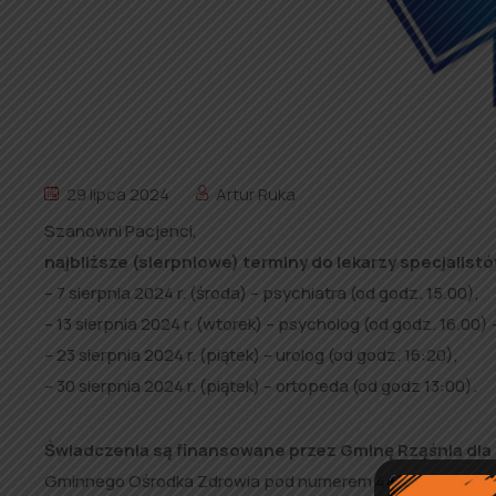
29 lipca 2024
Artur Ruka
Szanowni Pacjenci,
najbliższe (sierpniowe) terminy do lekarzy specjalis
– 7 sierpnia 2024 r. (środa) – psychiatra (od godz. 15.00),
– 13 sierpnia 2024 r. (wtorek) – psycholog (od godz. 16.00) 
– 23 sierpnia 2024 r. (piątek) – urolog (od godz. 16:20),
–
30 sierpnia 2024 r. (piątek) – ortopeda (od godz 13:00).
Świadczenia są finansowane przez Gminę Rząśnia dl
Gminnego Ośrodka Zdrowia pod numerem 44 631-77-77 (rej