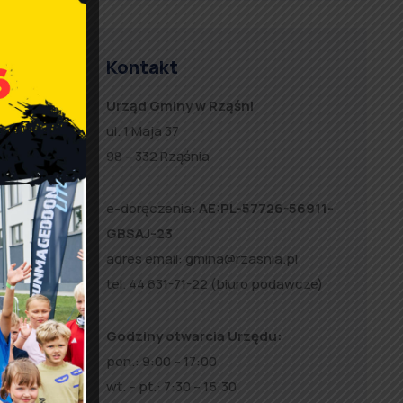
a na
Kontakt
Urząd Gminy w Rząśni
alu
ul. 1 Maja 37
98 – 332 Rząśnia
e-doręczenia:
AE:PL-57726-56911-
GBSAJ-23
adres email:
gmina@rzasnia.pl
tel. 44 631-71-22 (biuro podawcze)
Godziny otwarcia Urzędu:
pon.: 9:00 – 17:00
wt. – pt.: 7:30 – 15:30