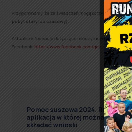
Przypominamy, że ze świadczeń mogą korzystać tylko mi
pobyt stały lub czasowy).
Aktualne informacje dotyczące między innymi terminów wi
Facebook:
https://www.facebook.com/goz.rzasnia
.
Pomoc suszowa 2024. Ruszyła
aplikacja w której można
składać wnioski