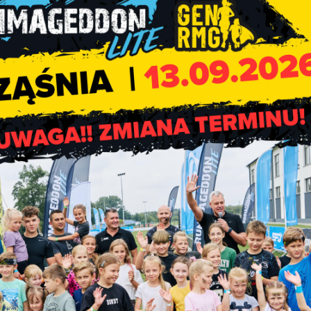
eszkańcy Gminy Rząśnia (osoby
zameldowane w Gminie Rząśni
zyt można śledzić na profilu Gminnego Ośrodka Zdrowia na port
Kampania MF „Weź paragon”