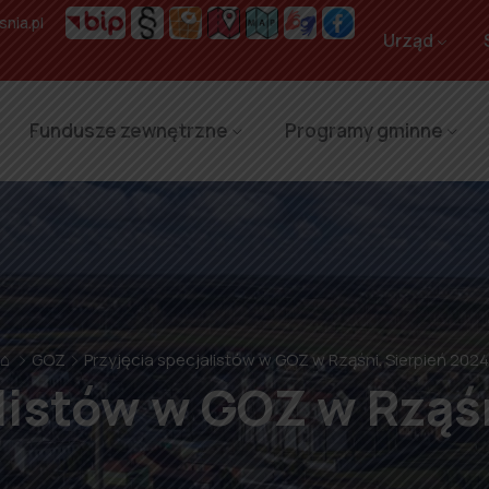
nia.pl
Urząd
Fundusze zewnętrzne
Programy gminne
⌂
GOZ
Przyjęcia specjalistów w GOZ w Rząśni. Sierpień 2024
listów w GOZ w Rząś