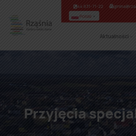
44 631-71-22
gmina@rzas
Polski
▼
Aktualności
Przyjęcia specja