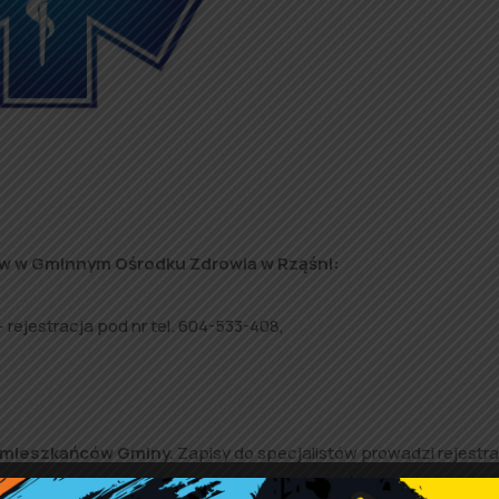
tów w Gminnym Ośrodku Zdrowia w Rząśni:
– rejestracja pod nr tel. 604-533-408,
a mieszkańców Gminy.
Zapisy do specjalistów prowadzi rejestr
estracja do psychologa pod nr 604-533-408). Prosimy o punktu