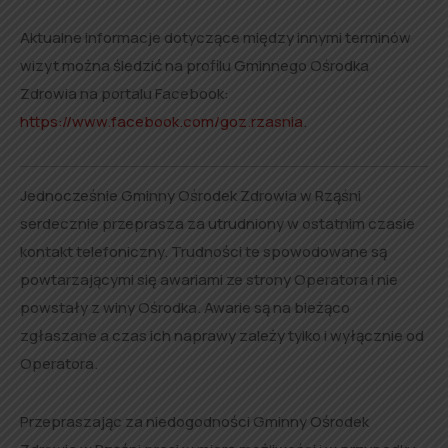
Aktualne informacje dotyczące między innymi terminów
wizyt można śledzić na profilu Gminnego Ośrodka
Zdrowia na portalu Facebook:
https://www.facebook.com/goz.rzasnia
.
Jednocześnie Gminny Ośrodek Zdrowia w Rząśni
serdecznie przeprasza za utrudniony w ostatnim czasie
kontakt telefoniczny. Trudności te spowodowane są
powtarzającymi się awariami ze strony Operatora i nie
powstały z winy Ośrodka. Awarie są na bieżąco
zgłaszane a czas ich naprawy zależy tylko i wyłącznie od
Operatora.
Przepraszając za niedogodności Gminny Ośrodek