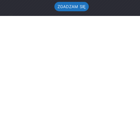
ZGADZAM SIĘ
Urząd Gminy w Rząśni
ul. 1 Maja 37
98-332 Rząśnia
AE:PL-57726-56911-GBSAJ-23 (e-doręczenia)
gmina@rzasnia.pl
44 631-71-22 (biuro podawcze)
Godziny otwarcia Urzędu:
pon.: 9.00-17.00
wt.-pt.: 7.30-15.30