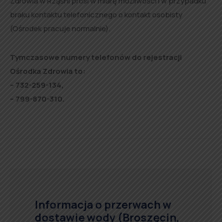
Zdrowia w Rząśni prosi w miarę możliwości i w przypadku
braku kontaktu telefonicznego o kontakt osobisty
(Ośrodek pracuje normalnie).
Tymczasowe numery telefonów do rejestracji
Ośrodka Zdrowia to:
– 732-259-134,
– 799-870-310.
Informacja o przerwach w
dostawie wody (Broszęcin,