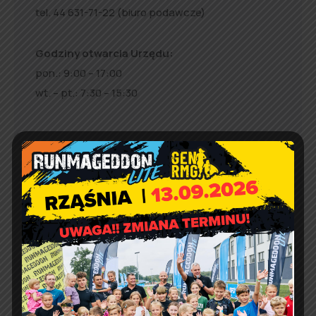
tel. 44 631-71-22 (biuro podawcze)
Godziny otwarcia Urzędu:
pon.: 9:00 – 17:00
wt. – pt.: 7:30 – 15:30
Jakość powietrza