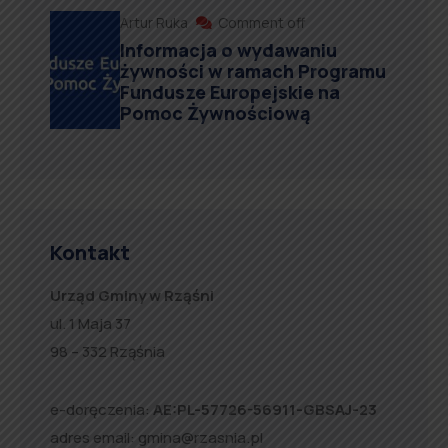
Artur Ruka
Comment off
Informacja o wydawaniu
żywności w ramach Programu
Fundusze Europejskie na
Pomoc Żywnościową
Kontakt
Urząd Gminy w Rząśni
ul. 1 Maja 37
98 – 332 Rząśnia
e-doręczenia:
AE:PL-57726-56911-GBSAJ-23
adres email:
gmina@rzasnia.pl