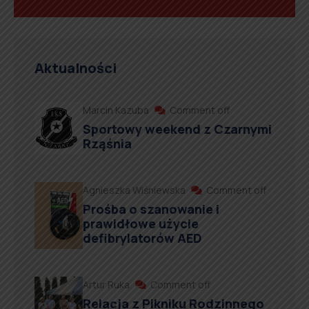
Aktualności
Marcin Kazuba
Comment off
Sportowy weekend z Czarnymi
Rząśnia
Agnieszka Wiśniewska
Comment off
Prośba o szanowanie i
prawidłowe użycie
defibrylatorów AED
Artur Ruka
Comment off
Relacja z Pikniku Rodzinnego