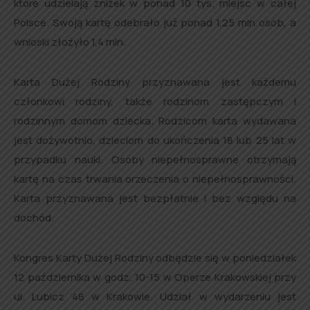
które udzielają zniżek w ponad 10 tys. miejsc w całej
Polsce. Swoją kartę odebrało już ponad 1,25 mln osób, a
wnioski złożyło 1,4 mln.
Karta Dużej Rodziny przyznawana jest każdemu
członkowi rodziny, także rodzinom zastępczym i
rodzinnym domom dziecka. Rodzicom karta wydawana
jest dożywotnio, dzieciom do ukończenia 18 lub 25 lat w
przypadku nauki. Osoby niepełnosprawne otrzymają
kartę na czas trwania orzeczenia o niepełnosprawności.
Karta przyznawana jest bezpłatnie i bez względu na
dochód.
Kongres Karty Dużej Rodziny odbędzie się w poniedziałek
12 października w godz. 10-15 w Operze Krakowskiej przy
ul. Lubicz 48 w Krakowie. Udział w wydarzeniu jest