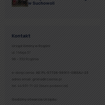
w Suchowoli
Kontakt
Urząd Gminy w Rząśni
ul. 1 Maja 37
98 – 332 Rząśnia
e-doręczenia:
AE:PL-57726-56911-GBSAJ-23
adres email:
gmina@rzasnia.pl
tel. 44 631-71-22 (biuro podawcze)
Godziny otwarcia Urzędu: