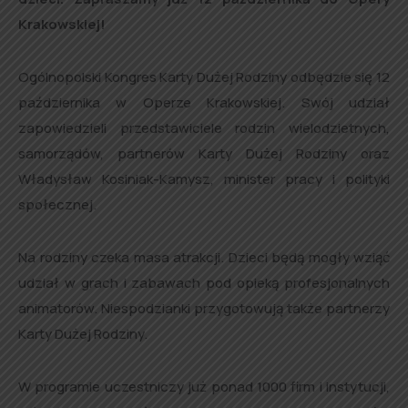
Krakowskiej!
Ogólnopolski Kongres Karty Dużej Rodziny odbędzie się 12
października w Operze Krakowskiej. Swój udział
zapowiedzieli przedstawiciele rodzin wielodzietnych,
samorządów, partnerów Karty Dużej Rodziny oraz
Władysław Kosiniak-Kamysz, minister pracy i polityki
społecznej.
Na rodziny czeka masa atrakcji. Dzieci będą mogły wziąć
udział w grach i zabawach pod opieką profesjonalnych
animatorów. Niespodzianki przygotowują także partnerzy
Karty Dużej Rodziny.
W programie uczestniczy już ponad 1000 firm i instytucji,