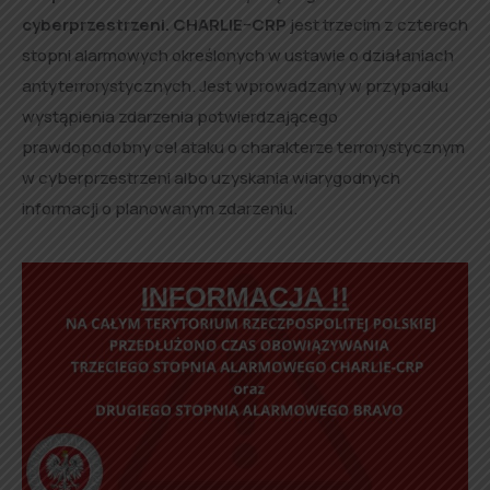
cyberprzestrzeni. CHARLIE–CRP
jest trzecim z czterech
stopni alarmowych określonych w ustawie o działaniach
antyterrorystycznych. Jest wprowadzany w przypadku
wystąpienia zdarzenia potwierdzającego
prawdopodobny cel ataku o charakterze terrorystycznym
w cyberprzestrzeni albo uzyskania wiarygodnych
informacji o planowanym zdarzeniu.