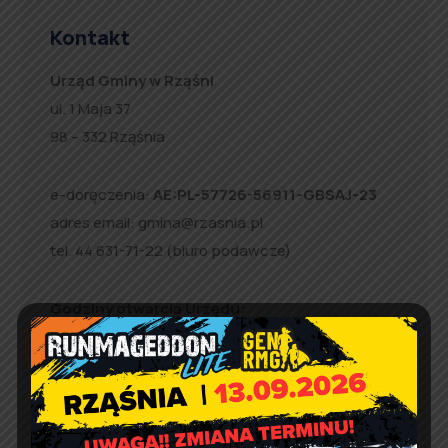
Kontakt
Urząd Gminy w Rząśni
ul. 1 Maja 37
98 – 332 Rząśnia
e-doręczenia:
AE:PL-57726-56911-GBSAJ-23
adres email:
gmina@rzasnia.pl
tel. 44 631-71-22 (biuro podawcze)
Godziny otwarcia Urzędu:
pon.: 9:00 – 17:00
wt. – pt.: 7:30 – 15:30