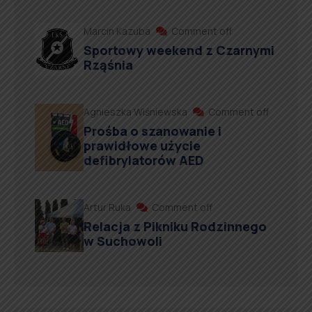
Marcin Kazuba
Comment off
Sportowy weekend z Czarnymi
Rząśnia
Agnieszka Wiśniewska
Comment off
Prośba o szanowanie i
prawidłowe użycie
defibrylatorów AED
Artur Ruka
Comment off
Relacja z Pikniku Rodzinnego
w Suchowoli