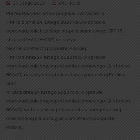
27 lutego 2023
Artur Ruka
Prezes Rady Ministrów podpisał Zarządzenia:
– nr 18 z dnia 24 lutego 2023
roku w sprawie
wprowadzenia trzeciego stopnia alarmowego CRP (3.
stopień CHARLIE-CRP) na całym
terytorium Rzeczypospolitej Polskiej,
– nr 19 z dnia 24 lutego 2023
roku w sprawie
wprowadzenia drugiego stopnia alarmowego (2. stopień
BRAVO) na całym terytorium Rzeczypospolitej Polskiej
oraz
nr 20 z dnia 24 lutego 2023
roku w sprawie
wprowadzenia drugiego stopnia alarmowego (2. stopień
BRAVO) wobec polskiej infrastruktury energetycznej
mieszczącej się poza granicami Rzeczypospolitej
Polskiej.