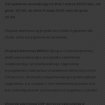
Zarządzenia obowiązują od dnia 1 marca 2023 roku, od
godz. 00:00, do dnia 31 maja 2023 roku do godz.
23:59.
Stopnie alarmowe są przede wszystkim sygnałem dla
służb, żeby były gotowe do działania.
Stopień alarmowy BRAVO
(drugi w czterostopniowej
skali) wprowadza się w przypadku zaistnienia
zwiększonego i przewidywalnego zagrożenia
wystąpieniem zdarzenia o charakterze terrorystycznym.
Oznacza to, że służby mają informację o potencjalnym
zagrożeniu, a w związku z tym administracja publiczna
jest zobowiązana do zachowania szczególnej czujności.
Stopnie alarmowe CRP dotyczą zagrożenia w