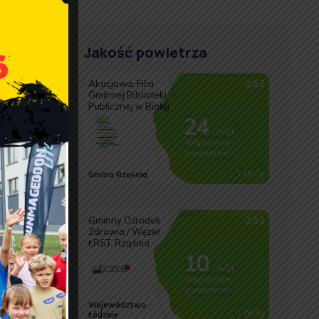
ników.
Jakość powietrza
acy i
, ze
 danych