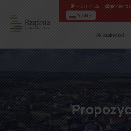
44 631-71-22
gmina@rzas
Polski
▼
Aktualności
Propozyc