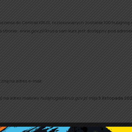
oszenia do Centrali KRUS, rozlosowanych zostanie 100 hulajnóg
 stronie:
www.gov.pl
/krus
a sam kurs jest dostępny pod adrese
czną na adres e-mail:
u) na adres mailowy
hulajnoga@krus.gov.pl
mija
5 listopada 20