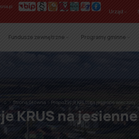
nia.pl
Urząd
Fundusze zewnętrzne
Programy gminne
⌂
Strona Główna
Propozycje KRUS na jesienne wieczory
je KRUS na jesienne