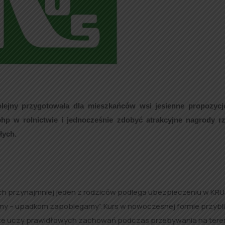
ejny przygotowała dla mieszkańców wsi jesienne propozycje
p w rolnictwie i jednocześnie zdobyć atrakcyjne nagrody r
łych.
ych przynajmniej jeden z rodziców podlega ubezpieczeniu w KRU
my – upadkom zapobiegamy”. Kurs w nowoczesnej formie przybl
że uczy prawidłowych zachowań podczas przebywania na tere