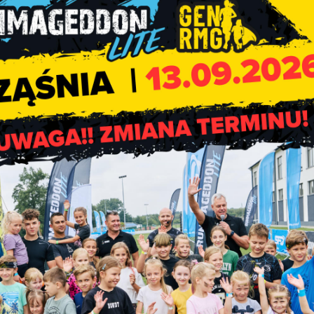
stowym z Zakresu Bezpiecznej Pracy w Gospodarstwie Rolnym
 wziąć udział osoby podlegające ubezpieczeniu społecznemu rol
powszechnianie wśród rolników Zasad ochrony zdrowia i życia w
owych, a w konsekwencji ograniczenie liczby wypadków przy pr
akres tematyczny projektu Bezpieczny Rolnik, Bezpieczna Wieś
 Dobrostan Rolnika.
Regulamin Konkursu oraz Klauzulę informacyjną o przetwarzaniu
owego z Zakresu Bezpiecznej Pracy w Gospodarstwie Rolnym
ru.
odpowiedzi w najkrótszym czasie, otrzyma nagrody i upominki: od