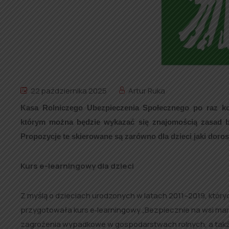
22 października 2025
Artur Ruka
Kasa Rolniczego Ubezpieczenia Społecznego po raz kol
którym można będzie wykazać się znajomością zasad bh
Propozycje te skierowane są zarówno dla dzieci jaki doros
Kurs e-learningowy dla dzieci
Z myślą o dzieciach urodzonych w latach 2011–2019, któr
przygotowała kurs e‑learningowy „Bezpiecznie na wsi ma
zagrożenia wypadkowe w gospodarstwach rolnych, a tak