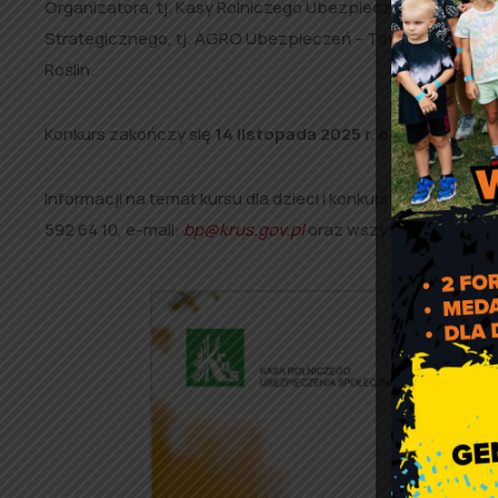
Organizatora, tj. Kasy Rolniczego Ubezpieczenia Społecz
Strategicznego, tj. AGRO Ubezpieczeń – Towarzystwa U
Roślin.
Konkurs zakończy się
14 listopada 2025 r. o godz. 12:00.
Informacji na temat kursu dla dzieci i konkursu dla rolników
592 64 10, e-mail:
bp@krus.gov.pl
oraz wszystkie Placówk