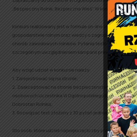
Zapraszamy do udziału w VI Ogólnopolskim Konkursie Te
„Bezpieczny Rolnik, Bezpieczna Wieś”. W konkursie mogą
Konkurs realizowany jest w formule on-line i ma na celu u
gospodarstwie rolnym oraz wiedzy o zagrożeniach wypadk
chorób zawodowych rolników. Pytania testowe obejmują z
szczególnym uwzględnieniem kampanii prewencyjnej KRUS
Aby wziąć udział w konkursie należy:
1. Zarejestrować się na stronie;
2. Zaakceptować na stronie bezpieczenstwo.krus.gov.pl 
osobowych Uczestnika VI Ogólnopolskiego Konkursu Test
Dobrostan Rolnika;
3. Rozwiązać test złożony z 30 pytań jednokrotnego wybo
Sto osób, które udzieli największej liczby prawidłowych 