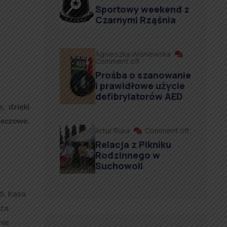
Sportowy weekend z
Czarnymi Rząśnia
Agnieszka Wiśniewska
Comment off
Prośba o szanowanie
i prawidłowe użycie
defibrylatorów AED
, dzięki
zeczowe.
Artur Ruka
Comment off
Relacja z Pikniku
Rodzinnego w
Suchowoli
S, Kasa
iża
nie