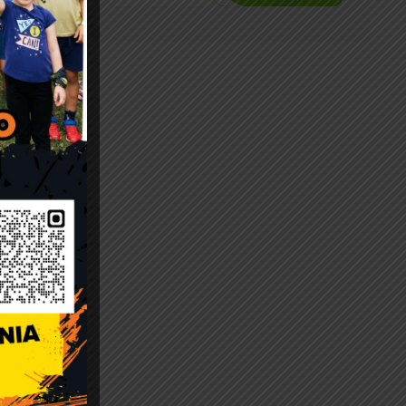
rony
el. (22)