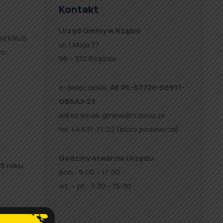
Kontakt
Urząd Gminy w Rząśni
 od KRUS
ul. 1 Maja 37
m:
98 – 332 Rząśnia
e-doręczenia:
AE:PL-57726-56911-
GBSAJ-23
adres email:
gmina@rzasnia.pl
tel. 44 631-71-22 (biuro podawcze)
Godziny otwarcia Urzędu:
25 roku
.
pon.: 9:00 – 17:00
wt. – pt.: 7:30 – 15:30