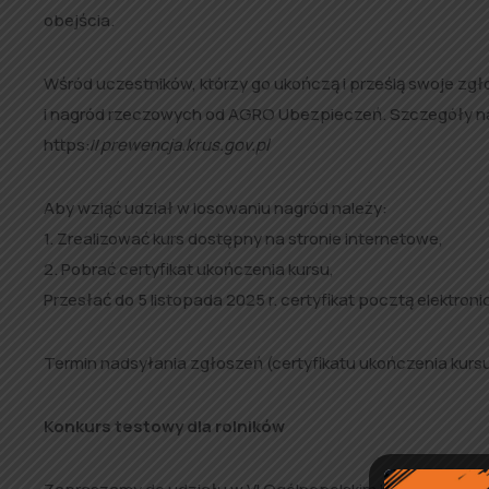
obejścia.
Wśród uczestników, którzy go ukończą i prześlą swoje zgł
i nagród rzeczowych od AGRO Ubezpieczeń. Szczegóły na
https://
prewencja.krus.gov.pl
Aby wziąć udział w losowaniu nagród należy:
1. Zrealizować kurs dostępny na stronie internetowe,
2. Pobrać certyfikat ukończenia kursu,
Przesłać do 5 listopada 2025 r. certyfikat pocztą elektroni
Termin nadsyłania zgłoszeń (certyfikatu ukończenia kurs
Konkurs testowy dla rolników