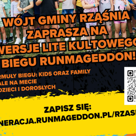
nego – myjki ciśnieniowe, a także nagrody rzeczowe od Partnera
bezpieczeń Wzajemnych oraz od Polskiego Stowarzyszenia Och
 udziela sekretariat Biura Prewencji Centrali KRUS w Warszawie, t
i Terenowe KRUS w województwie łódzkim.