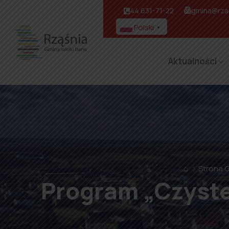
44 631-71-22
gmina@rzas
Polski
▼
Aktualności
⌂
Strona 
Program „Czyste