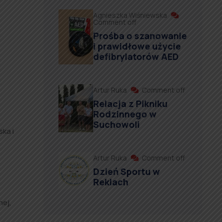
Agnieszka Wiśniewska
Comment off
Prośba o szanowanie
i prawidłowe użycie
defibrylatorów AED
Artur Ruka
Comment off
Relacja z Pikniku
Rodzinnego w
Suchowoli
ka i
Artur Ruka
Comment off
Dzień Sportu w
Reklach
nej,