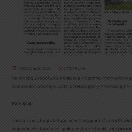
7 listopada 2023
Artur Ruka
Na prośbę Zespołu ds. Realizacji Programu Priorytetowe
Gospodarki Wodnej w Łodzi przekazujemy informację z 
Pamiętaj!
Żadna z instytucji obsługujących program „Czyste Powie
wojewódzkie fundusze, gminy, wybrane banki –
nie promu