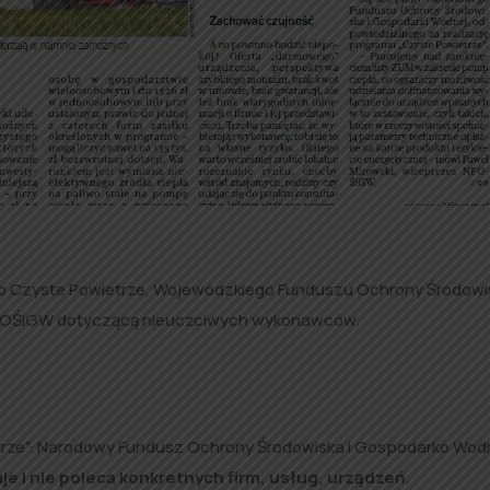
go Czyste Powietrze, Wojewódzkiego Funduszu Ochrony Środowis
NFOŚiGW dotyczącą nieuczciwych wykonawców.
trze”: Narodowy Fundusz Ochrony Środowiska i Gospodarko Wod
je i nie poleca konkretnych firm, usług, urządzeń
.