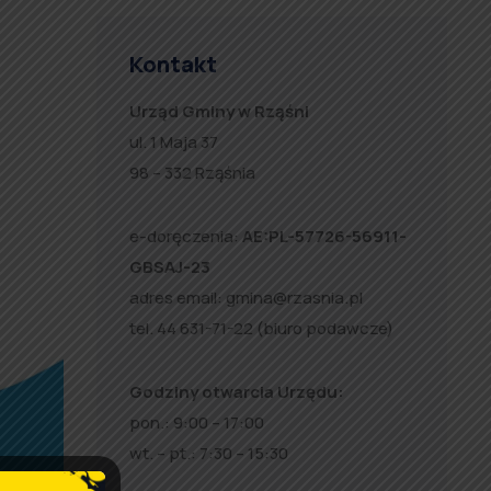
Kontakt
Urząd Gminy w Rząśni
ul. 1 Maja 37
98 – 332 Rząśnia
e-doręczenia:
AE:PL-57726-56911-
GBSAJ-23
adres email:
gmina@rzasnia.pl
tel. 44 631-71-22 (biuro podawcze)
Godziny otwarcia Urzędu:
pon.: 9:00 – 17:00
wt. – pt.: 7:30 – 15:30