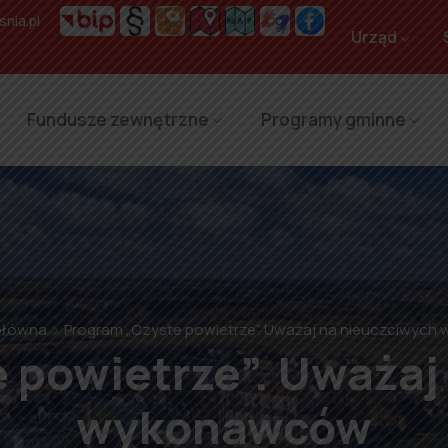
nia.pl
Urząd
Fundusze zewnętrzne
Programy gminne
Główna
Program „Czyste powietrze”. Uważaj na nieuczciwyc
 powietrze”. Uważaj
wykonawców