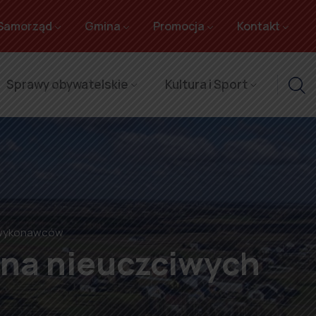
Samorząd
Gmina
Promocja
Kontakt
Sprawy obywatelskie
Kultura i Sport
h wykonawców
 na nieuczciwych