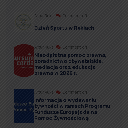
Artur Ruka
Comment off
Dzień Sportu w Reklach
Artur Ruka
Comment off
Nieodpłatna pomoc prawna,
poradnictwo obywatelskie,
mediacja oraz edukacja
prawna w 2026 r.
Artur Ruka
Comment off
Informacja o wydawaniu
żywności w ramach Programu
Fundusze Europejskie na
Pomoc Żywnościową