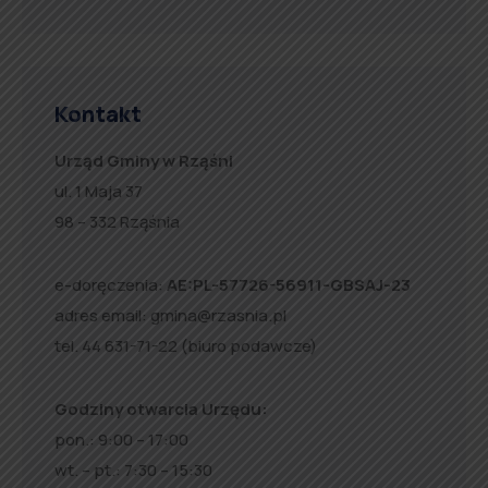
Kontakt
Urząd Gminy w Rząśni
ul. 1 Maja 37
98 – 332 Rząśnia
e-doręczenia:
AE:PL-57726-56911-GBSAJ-23
adres email:
gmina@rzasnia.pl
tel. 44 631-71-22 (biuro podawcze)
Godziny otwarcia Urzędu:
pon.: 9:00 – 17:00
wt. – pt.: 7:30 – 15:30