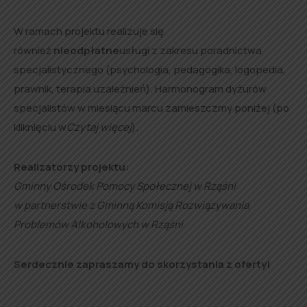
W ramach projektu realizuje się
również
nieodpłatne
usługi z zakresu poradnictwa
specjalistycznego (psychologia, pedagogika, logopedia,
prawnik, terapia uzależnień). Harmonogram dyżurów
specjalistów w miesiącu marcu zamieszczmy poniżej (po
kliknięciu w
Czytaj więcej
).
Realizatorzy projektu:
Gminny Ośrodek Pomocy Społecznej w Rząśni
w partnerstwie z Gminną Komisją Rozwiązywania
Problemów Alkoholowych w Rząśni
Serdecznie zapraszamy do skorzystania z oferty!