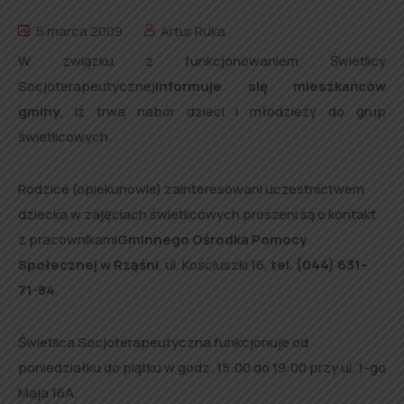
5 marca 2009
Artur Ruka
W związku z funkcjonowaniem Świetlicy
Socjoterapeutycznej
informuje się mieszkańców
gminy
, iż trwa nabór dzieci i młodzieży do grup
świetlicowych.
Rodzice (opiekunowie) zainteresowani uczestnictwem
dziecka w zajęciach świetlicowych proszeni są o kontakt
z pracownikami
Gminnego Ośrodka Pomocy
Społecznej w Rząśni
, ul. Kościuszki 16,
tel. (044) 631-
71-84
.
Świetlica Socjoterapeutyczna funkcjonuje od
poniedziałku do piątku w godz. 15:00 do 19:00 przy ul. 1-go
Maja 16A.