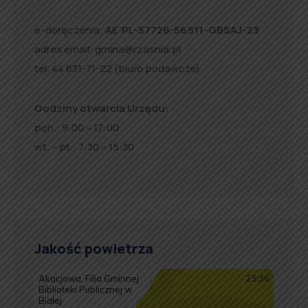
e-doręczenia:
AE:PL-57726-56911-GBSAJ-23
adres email:
gmina@rzasnia.pl
tel. 44 631-71-22 (biuro podawcze)
Godziny otwarcia Urzędu:
pon.: 9:00 – 17:00
wt. – pt.: 7:30 – 15:30
Jakość powietrza