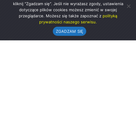
kliknij "Zgadzam się". Jeśli nie wyrażasz zgody, ustawienia
dotyczące plików cookies możesz zmienić w swojej
przeglądarce. Możesz się także zapoznać z
polityką
prywatności naszego serwisu.
ZGADZAM SIĘ
Urząd Gminy w Rząśni
ul. 1 Maja 37
98-332 Rząśnia
AE:PL-57726-56911-GBSAJ-23 (e-doręczenia)
gmina@rzasnia.pl
44 631-71-22 (biuro podawcze)
Godziny otwarcia Urzędu:
pon.: 9.00-17.00