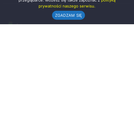
przeglądarce. Możesz się także zapoznać z
polityką
prywatności naszego serwisu.
ZGADZAM SIĘ
Urząd Gminy w Rząśni
ul. 1 Maja 37
98-332 Rząśnia
AE:PL-57726-56911-GBSAJ-23 (e-doręczenia)
gmina@rzasnia.pl
44 631-71-22 (biuro podawcze)
Godziny otwarcia Urzędu:
pon.: 9.00-17.00
wt.-pt.: 7.30-15.30