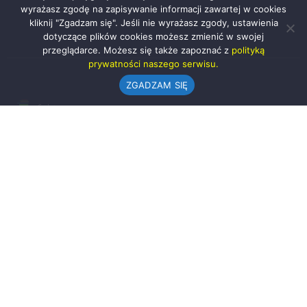
wyrażasz zgodę na zapisywanie informacji zawartej w cookies
kliknij "Zgadzam się". Jeśli nie wyrażasz zgody, ustawienia
dotyczące plików cookies możesz zmienić w swojej
przeglądarce. Możesz się także zapoznać z
polityką
prywatności naszego serwisu.
ZGADZAM SIĘ
Urząd Gminy w Rząśni
ul. 1 Maja 37
98-332 Rząśnia
AE:PL-57726-56911-GBSAJ-23 (e-doręczenia)
gmina@rzasnia.pl
44 631-71-22 (biuro podawcze)
Godziny otwarcia Urzędu: