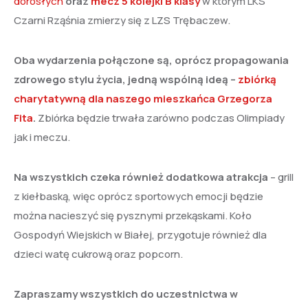
dorosłych
oraz
mecz 5 kolejki B klasy
w którym LKS
Czarni Rząśnia zmierzy się z LZS Trębaczew.
Oba wydarzenia połączone są, oprócz propagowania
zdrowego stylu życia, jedną wspólną ideą –
zbiórką
charytatywną dla naszego mieszkańca Grzegorza
Fita
.
Zbiórka będzie trwała zarówno podczas Olimpiady
jak i meczu.
Na wszystkich czeka również dodatkowa atrakcja
– grill
z kiełbaską, więc oprócz sportowych emocji będzie
można nacieszyć się pysznymi przekąskami. Koło
Gospodyń Wiejskich w Białej, przygotuje również dla
dzieci watę cukrową oraz popcorn.
Zapraszamy wszystkich do uczestnictwa w