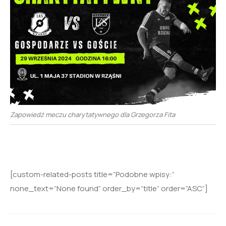
Zapowiedź meczu charytatywnego dla Grzegorza Fita
[custom-related-posts title=”Podobne wpisy:”
none_text=”None found” order_by=”title” order=”ASC”]