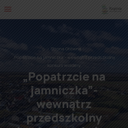
⌂
Strona Główna
„Popatrzcie na jamniczka”- wewnątrz przedszkolny
konkurs wokalny
„Popatrzcie na
jamniczka”-
wewnątrz
przedszkolny