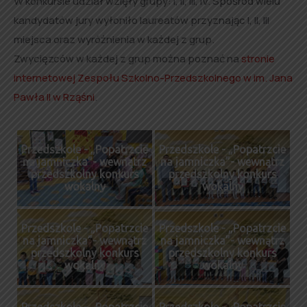
W konkursie udział wzięły grupy: I, II, III, IV. Spośród wielu
kandydatów jury wyłoniło laureatów przyznając I, II, III
miejsca oraz wyróżnienia w każdej z grup.
Zwycięzców w każdej z grup można poznać na
stronie
internetowej Zespołu Szkolno-Przedszkolnego w im. Jana
Pawła II w Rząśni
.
Przedszkole - „Popatrzcie
Przedszkole - „Popatrzcie
na jamniczka”- wewnątrz
na jamniczka”- wewnątrz
przedszkolny konkurs
przedszkolny konkurs
wokalny
wokalny
Przedszkole - „Popatrzcie
Przedszkole - „Popatrzcie
na jamniczka”- wewnątrz
na jamniczka”- wewnątrz
przedszkolny konkurs
przedszkolny konkurs
wokalny
wokalny