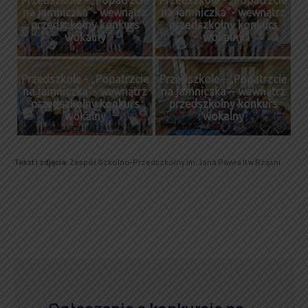
Przedszkole - „Popatrzcie
Przedszkole - „Popatrzcie
na jamniczka”- wewnątrz
na jamniczka”- wewnątrz
przedszkolny konkurs
przedszkolny konkurs
wokalny
wokalny
Przedszkole - „Popatrzcie
Przedszkole - „Popatrzcie
na jamniczka”- wewnątrz
na jamniczka”- wewnątrz
przedszkolny konkurs
przedszkolny konkurs
wokalny
wokalny
Tekst i zdjęcia:
Zespół Szkolno-Przedszkolny im. Jana Pawła II w Rząśni.