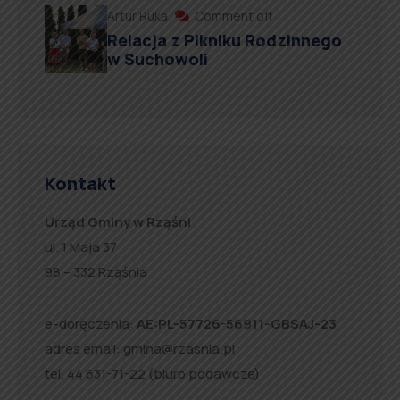
Artur Ruka
Comment off
Relacja z Pikniku Rodzinnego
w Suchowoli
Kontakt
Urząd Gminy w Rząśni
ul. 1 Maja 37
98 – 332 Rząśnia
e-doręczenia:
AE:PL-57726-56911-GBSAJ-23
adres email:
gmina@rzasnia.pl
tel. 44 631-71-22 (biuro podawcze)