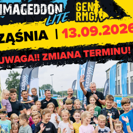
do wiarygodności i rzetelności kontaktującego się z nim rachmis
łosić na infolinię spisową lub do właściwego Biura Spisowego w
ieczne i nikomu nie zostaną przekazane. Osoby wykonujące pr
stycznej. Za jej niedotrzymanie grożą sankcje, w tym kara
pod jego tożsamość powinien niezwłocznie powiadomić o tym fak
9 (infolinia działa od poniedziałku do piątku od 8:00 do 18:00 i j
ub poprzez formularz:
https://stat.gov.pl/pytania-i-
osci-i-mieszkan/
zaznaczając w temacie „bezpieczeństwo, w 
ednie kroki do weryfikacji informacji i danych.