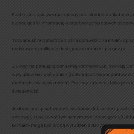
Rachmistrz spisowy ma nadany oficjalny identyfikator wy
numer, godło, informację o przetwarzaniu danych osobo
Tożsamość rachmistrza można sprawdzić na infolinii spis
dedykowaną aplikację dostępną na stronie spis.gov.pl.
Z uwagi na panującą pandemię koronawirusa, decyzją Gen
wywiadów bezpośrednich (i odwiedzać respondentów w dom
rachmistrzów są oszustami. Prosimy zgłaszać takie przypadk
świadomość.
Jeśli seniora spisał współmieszkaniec lub senior spisał si
spisową), zrealizował tym samym swój obowiązek udziału w
kontakty mogą być próbą wyłudzenia danych.