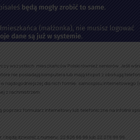
czy wszystkich mieszkańców Polski również seniorów. Jeśli wśr
które nie posiadają komputera lub mają kłopot z obsługą telefon
w najdogodniejszej dla nich formie: samospisu internetowego 
ej z rachmistrzem.
 poprzez formularz internetowy lub telefoniczne na infolinii spi
. I będą dzwonić z numeru: 22 828 88 88 lub 22 279 99 99.