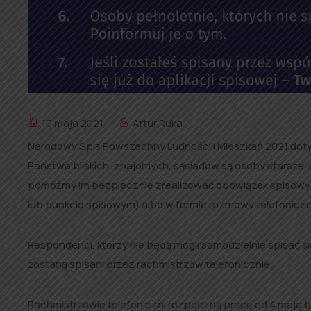
10 maja 2021
Artur Ruka
Narodowy Spis Powszechny Ludności i Mieszkań 2021 doty
Państwa bliskich, znajomych, sąsiadów są osoby starsze, 
pomóżmy im bezpiecznie zrealizować obowiązek spisowy 
lub punkcie spisowym) albo w formie rozmowy telefoniczn
Respondenci, którzy nie będą mogli samodzielnie spisać się
zostaną spisani przez rachmistrzów telefonicznie.
Rachmistrzowie telefoniczni rozpoczną pracę od 4 maja br