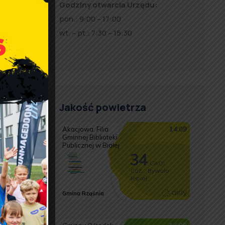
Godziny otwarcia Urzędu:
trza
pon.: 9:00 – 17:00
 swoim
wt. – pt.: 7:30 – 15:30
ace
Jakość powietrza
cie GUS
est
tym