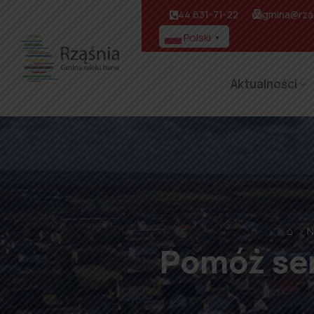
44 631-71-22
gmina@rzas
Polski
▼
Aktualności
⌂
N
Pomóż sen