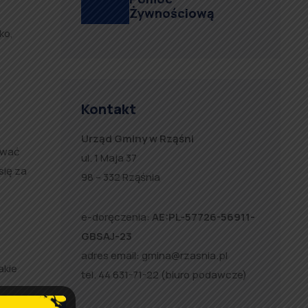
Żywnościową
ko,
Kontakt
Urząd Gminy w Rząśni
ować
ul. 1 Maja 37
się za
98 – 332 Rząśnia
e-doręczenia:
AE:PL-57726-56911-
GBSAJ-23
adres email:
gmina@rzasnia.pl
akie
tel. 44 631-71-22 (biuro podawcze)