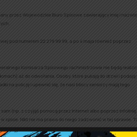
dany przez Wojewódzkie Biuro Spisowe zawierający imię i nazwis
wych.
owej pod numerem 22 279 99 99, a po 4 maja również poprzez
eralnego Komisarza Spisowego rachmistrzowie nie będą realiz
ach) aż do odwołania. Osoby, które pukają do drzwi i podają 
i na policję i upewnić się, że nasi bliscy seniorzy mają tego
ę sam (np. z czyjąś pomocą przez Internet albo poprzez infolinię
 spisie. Nikt nie ma prawa do niego zadzwonić w tej sprawie. T