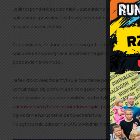
Jeśli respondent będzie miał uzasadnione wątpliwości co 
spisowego, powinien zaistniały incydent niezwłocznie zg
miejscu zamieszkania.
Zapewniamy, że dane zbierane na potrzeby spisu są bezp
spisowe są zobowiązane do przestrzegania tajemnicy staty
pozbawienia wolności.
Jeżeli ktokolwiek zidentyfikuje zdarzenie podszycia się 
kontaktując się z infolinią spisową pod numerem 22 279 99 9
obsługiwana przez pracowników statystyki publicznej) l
zamowienia/pytanie-o-narodowy-spis-powszechny-ludn
zgłoszenie naruszenia bezpieczeństwa”.
Po zgłoszeniu zdarzenia GUS podejmie niezwłocznie odpowi