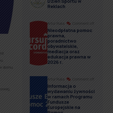
Dzień Sportu w
Reklach
Artur Ruka
Comment off
Nieodpłatna pomoc
prawna,
poradnictwo
obywatelskie,
mediacja oraz
ód
edukacja prawna w
u,
2026 r.
(w domu
Artur Ruka
Comment off
Informacja o
sowej,
wydawaniu żywności
w ramach Programu
Fundusze
Europejskie na
Pomoc