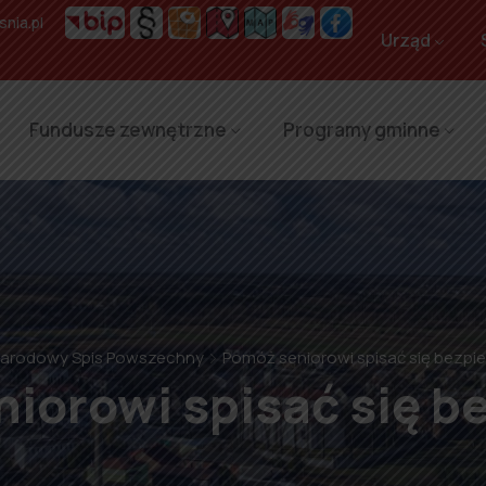
nia.pl
Urząd
Fundusze zewnętrzne
Programy gminne
arodowy Spis Powszechny
Pomóż seniorowi spisać się bezpi
iorowi spisać się b