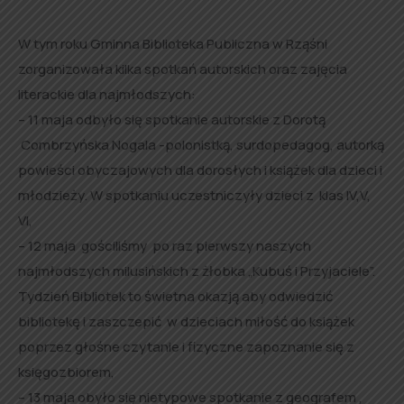
W tym roku Gminna Biblioteka Publiczna w Rząśni
zorganizowała kilka spotkań autorskich oraz zajęcia
literackie dla najmłodszych:
– 11 maja odbyło się spotkanie autorskie z Dorotą
Combrzyńska Nogala -polonistką, surdopedagog, autorką
powieści obyczajowych dla dorosłych i książek dla dzieci i
młodzieży. W spotkaniu uczestniczyły dzieci z klas IV,V,
VI,
– 12 maja gościliśmy po raz pierwszy naszych
najmłodszych milusińskich z żłobka „Kubuś i Przyjaciele”.
Tydzień Bibliotek to świetna okazją aby odwiedzić
bibliotekę i zaszczepić w dzieciach miłość do książek
poprzez głośne czytanie i fizyczne zapoznanie się z
księgozbiorem,
– 13 maja obyło się nietypowe spotkanie z geografem ,