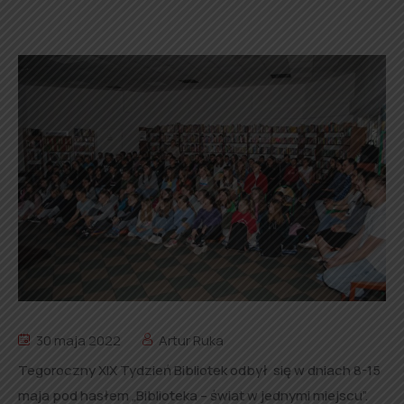
30 maja 2022
Artur Ruka
Tegoroczny XIX Tydzień Bibliotek odbył się w dniach 8-15
maja pod hasłem „Biblioteka – świat w jednymi miejscu”.