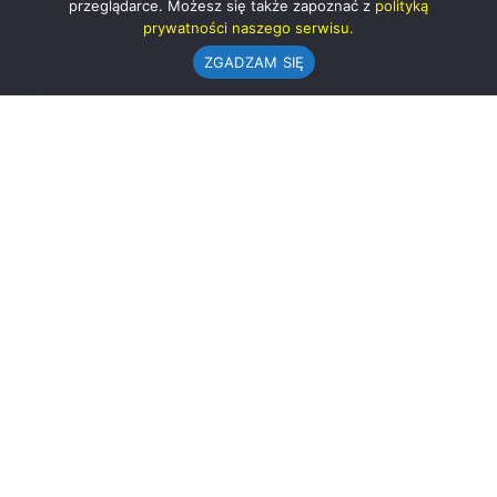
przeglądarce. Możesz się także zapoznać z
polityką
prywatności naszego serwisu.
ZGADZAM SIĘ
Urząd Gminy w Rząśni
ul. 1 Maja 37
98-332 Rząśnia
AE:PL-57726-56911-GBSAJ-23 (e-doręczenia)
gmina@rzasnia.pl
44 631-71-22 (biuro podawcze)
Godziny otwarcia Urzędu:
pon.: 9.00-17.00
wt.-pt.: 7.30-15.30