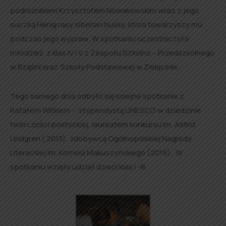
podróżnikiem Krzysztofem Nowakowskim wraz z jego
suczką Henią rasy siberian husky, która towarzyszy mu
podczas jego wypraw. W spotkaniu uczestniczyła
młodzież z klas IV i V z Zespołu Szkolno – Przedszkolnego
w Rząśni oraz Szkoły Podstawowej w Zielęcinie.
Tego samego dnia odbyło się kolejne spotkanie z
Rafałem Witkiem – stypendystą UNESCO w dziedzinie
twórczości poetyckiej, laureatem konkursu im. Astrid
Lindgren ( 2013), zdobywcą Ogólnopolskiej Nagrody
Literackiej im. Kornela Makuszyńskiego (2015). W
spotkaniu wzięły udział dzieci klas I -III.