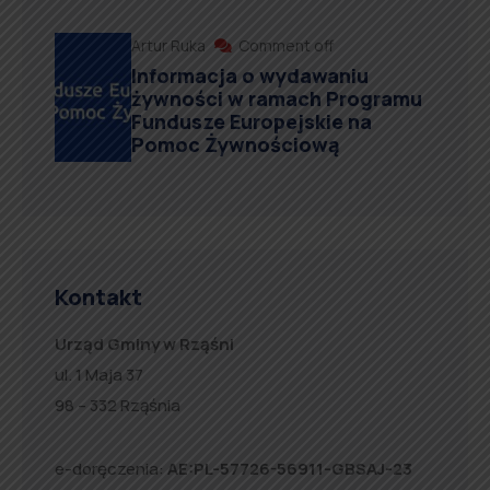
Artur Ruka
Comment off
Informacja o wydawaniu
żywności w ramach Programu
Fundusze Europejskie na
Pomoc Żywnościową
Kontakt
Urząd Gminy w Rząśni
ul. 1 Maja 37
98 – 332 Rząśnia
e-doręczenia:
AE:PL-57726-56911-GBSAJ-23