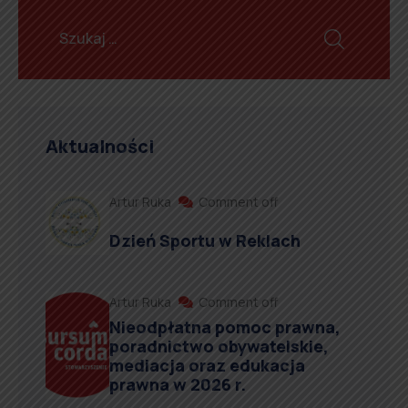
Aktualności
Artur Ruka
Comment off
Dzień Sportu w Reklach
Artur Ruka
Comment off
Nieodpłatna pomoc prawna,
poradnictwo obywatelskie,
mediacja oraz edukacja
prawna w 2026 r.