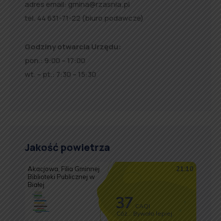
adres email:
gmina@rzasnia.pl
tel. 44 631-71-22 (biuro podawcze)
Godziny otwarcia Urzędu:
pon.: 9:00 – 17:00
wt. – pt.: 7:30 – 15:30
Jakość powietrza