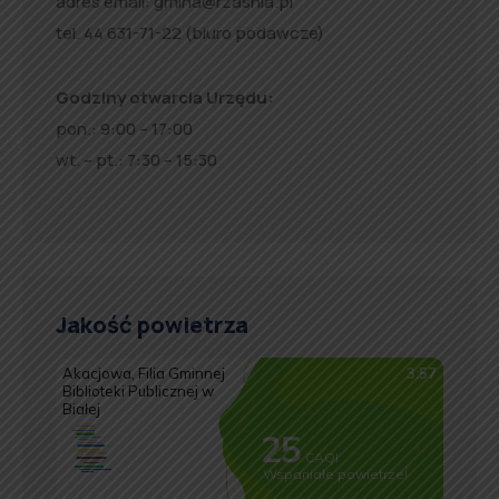
adres email:
gmina@rzasnia.pl
tel. 44 631-71-22 (biuro podawcze)
Godziny otwarcia Urzędu:
pon.: 9:00 – 17:00
wt. – pt.: 7:30 – 15:30
Jakość powietrza