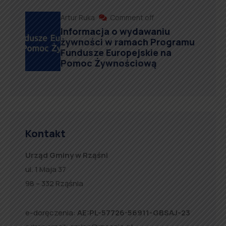
Artur Ruka
Comment off
Informacja o wydawaniu
żywności w ramach Programu
Fundusze Europejskie na
Pomoc Żywnościową
Kontakt
Urząd Gminy w Rząśni
ul. 1 Maja 37
98 – 332 Rząśnia
e-doręczenia:
AE:PL-57726-56911-GBSAJ-23