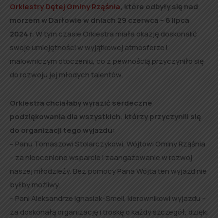
Orkiestry Dętej Gminy Rząśnia
, które odbyły się nad
morzem w Darłowie w dniach 29 czerwca – 6 lipca
2024 r.
W tym czasie Orkiestra miała okazję doskonalić
swoje umiejętności w wyjątkowej atmosferze i
malowniczym otoczeniu, co z pewnością przyczyniło się
do rozwoju jej młodych talentów.
Orkiestra chciałaby wyrazić serdeczne
podziękowania dla wszystkich, którzy przyczynili się
do organizacji tego wyjazdu:
– Panu Tomaszowi Stolarczykowi, Wójtowi Gminy Rząśnia
– za nieocenione wsparcie i zaangażowanie w rozwój
naszej młodzieży. Bez pomocy Pana Wójta ten wyjazd nie
byłby możliwy,
– Pani Aleksandrze Ignasiak-Smeli, kierownikowi wyjazdu –
za doskonałą organizację i troskę o każdy szczegół, dzięki