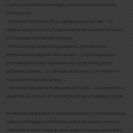
czemu warsztaty przebiegły sprawnie i w przyjaznej
atmosferze,
– Pani Martynie Pierzynce, opiekunowi wyjazdu – za
opiekę nad młodzieżą i zapewnienie im bezpieczeństwa
oraz wsparcia w każdej sytuacji,
– Panu Grzegorzowi Strogulskiemu, instruktorowi
instrumentów dętych blaszanych – za profesjonalne
prowadzenie zajęć i dzielenie się swoją wiedzą oraz
doświadczeniem, co zainspirowało naszych młodych
muzyków do dalszej pracy,
– Gminnej Bibliotece Publicznej w Rząśni – za wsparcie w
organizacji i pomoc przy realizacji tego przedsięwzięcia.
Te kilka dni spędzonych na warsztatach były pełne nauki,
zabawy i integracji. Orkiestra wraca do domu z nowymi
umiejętnościami, inspiracjami i pięknymi wspomnieniami.