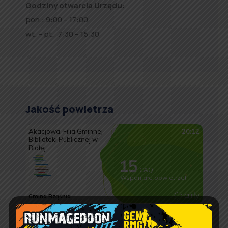
Godziny otwarcia Urzędu:
pon.: 9:00 – 17:00
wt. – pt.: 7:30 – 15:30
Jakość powietrza