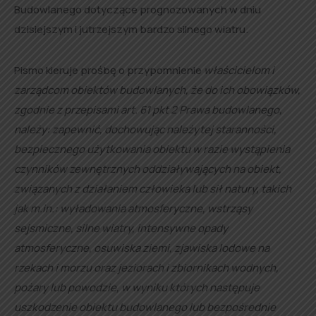
Budowlanego dotyczące prognozowanych w dniu
dzisiejszym i jutrzejszym bardzo silnego wiatru.
Pismo kieruje prośbę o przypomnienie
właścicielom i
zarządcom obiektów budowlanych, że do ich obowiązków,
zgodnie z przepisami art. 61 pkt 2 Prawa budowlanego,
należy: zapewnić, dochowując należytej staranności,
bezpiecznego użytkowania obiektu w razie wystąpienia
czynników zewnętrznych oddziaływających na obiekt,
związanych z działaniem człowieka lub sił natury, takich
jak m.in.: wyładowania atmosferyczne, wstrząsy
sejsmiczne, silne wiatry, intensywne opady
atmosferyczne, osuwiska ziemi, zjawiska lodowe na
rzekach i morzu oraz jeziorach i zbiornikach wodnych,
pożary lub powodzie, w wyniku których następuje
uszkodzenie obiektu budowlanego lub bezpośrednie