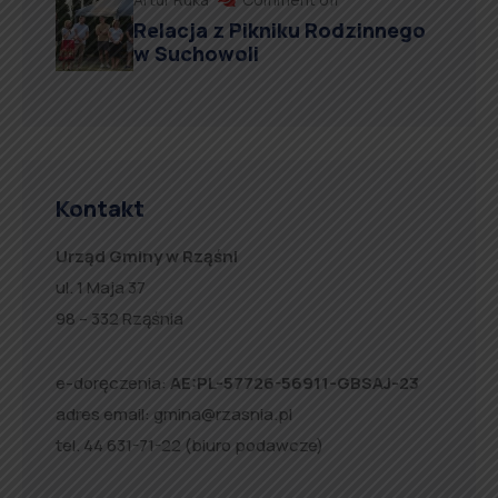
Relacja z Pikniku Rodzinnego
w Suchowoli
Kontakt
Urząd Gminy w Rząśni
ul. 1 Maja 37
98 – 332 Rząśnia
e-doręczenia:
AE:PL-57726-56911-GBSAJ-23
adres email:
gmina@rzasnia.pl
tel. 44 631-71-22 (biuro podawcze)