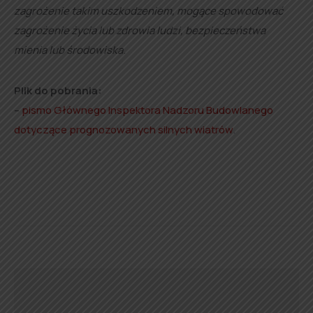
zagrożenie takim uszkodzeniem, mogące spowodować
zagrożenie życia lub zdrowia ludzi, bezpieczeństwa
mienia lub środowiska
.
Plik do pobrania:
–
pismo Głównego Inspektora Nadzoru Budowlanego
dotyczące prognozowanych silnych wiatrów
.