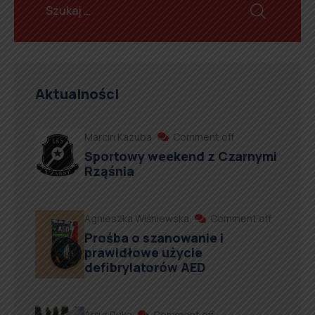
Aktualności
Marcin Kazuba
Comment off
Sportowy weekend z Czarnymi
Rząśnia
Agnieszka Wiśniewska
Comment off
Prośba o szanowanie i
prawidłowe użycie
defibrylatorów AED
Artur Ruka
Comment off