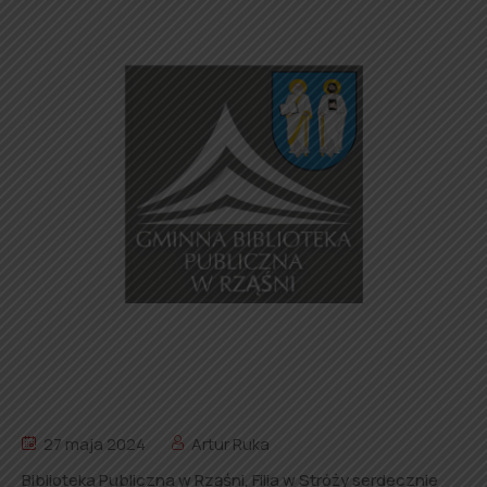
27 maja 2024
Artur Ruka
Biblioteka Publiczna w Rząśni, Filia w Stróży serdecznie