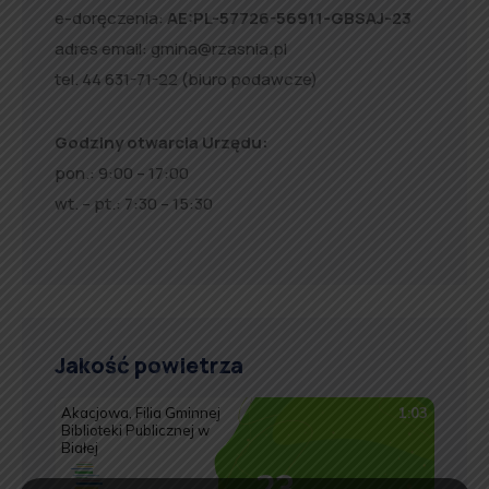
e-doręczenia:
AE:PL-57726-56911-GBSAJ-23
adres email:
gmina@rzasnia.pl
tel. 44 631-71-22 (biuro podawcze)
Godziny otwarcia Urzędu:
pon.: 9:00 – 17:00
wt. – pt.: 7:30 – 15:30
Jakość powietrza