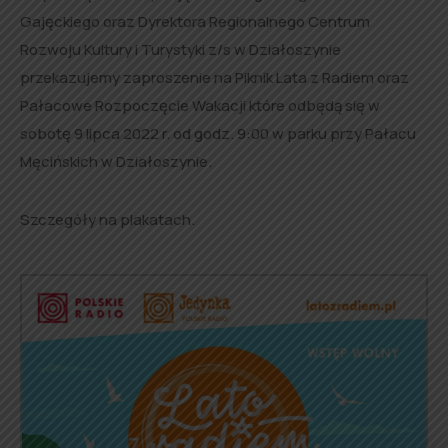
Gajęckiego oraz Dyrektora
Regionalnego Centrum
Rozwoju Kultury i Turystyki z/s w Działoszynie
przekazujemy zaproszenie na Piknik Lata z Radiem oraz
Pałacowe Rozpoczęcie Wakacji które odbędą się w
sobotę 9 lipca 2022 r. od godz. 9:00 w parku przy Pałacu
Męcińskich w Działoszynie.
Szczegóły na plakatach.