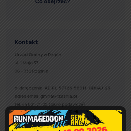
Co obejrzeć?
Kontakt
Urząd Gminy w Rząśni
ul. 1 Maja 37
98 – 332 Rząśnia
e-doręczenia:
AE:PL-57726-56911-GBSAJ-23
adres email:
gmina@rzasnia.pl
tel. 44 631-71-22 (biuro podawcze)
Godziny otwarcia Urzędu:
pon.: 9:00 – 17:00