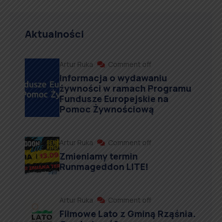
Aktualności
Artur Ruka
Comment off
Informacja o wydawaniu
żywności w ramach Programu
Fundusze Europejskie na
Pomoc Żywnościową
Artur Ruka
Comment off
Zmieniamy termin
Runmageddon LITE!
Artur Ruka
Comment off
Filmowe Lato z Gminą Rząśnia.