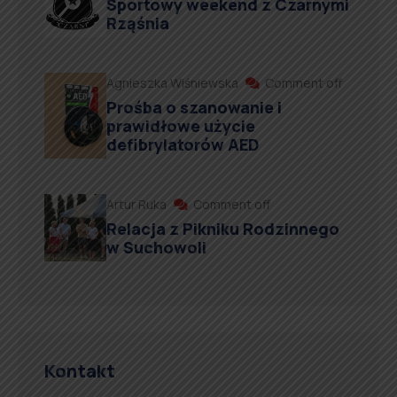
Sportowy weekend z Czarnymi
Rząśnia
Agnieszka Wiśniewska
Comment off
Prośba o szanowanie i
prawidłowe użycie
defibrylatorów AED
Artur Ruka
Comment off
Relacja z Pikniku Rodzinnego
w Suchowoli
Kontakt