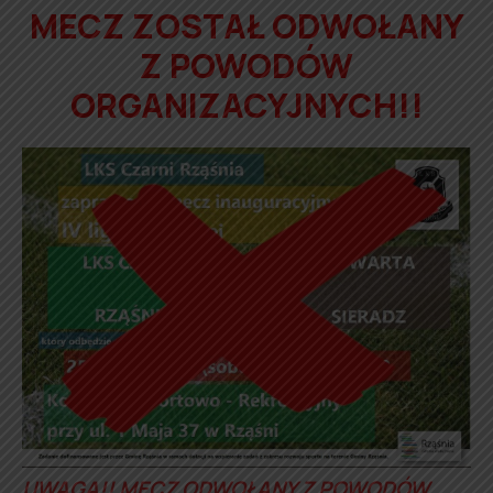
MECZ ZOSTAŁ ODWOŁANY
Z POWODÓW
ORGANIZACYJNYCH!!
UWAGA!! MECZ ODWOŁANY Z POWODÓW