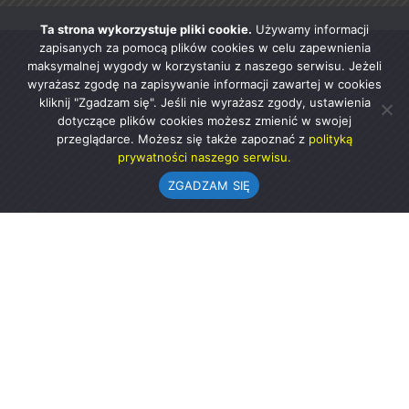
Ta strona wykorzystuje pliki cookie.
Używamy informacji
zapisanych za pomocą plików cookies w celu zapewnienia
maksymalnej wygody w korzystaniu z naszego serwisu. Jeżeli
wyrażasz zgodę na zapisywanie informacji zawartej w cookies
kliknij "Zgadzam się". Jeśli nie wyrażasz zgody, ustawienia
dotyczące plików cookies możesz zmienić w swojej
przeglądarce. Możesz się także zapoznać z
polityką
prywatności naszego serwisu.
ZGADZAM SIĘ
Urząd Gminy w Rząśni
ul. 1 Maja 37
98-332 Rząśnia
AE:PL-57726-56911-GBSAJ-23 (e-doręczenia)
gmina@rzasnia.pl