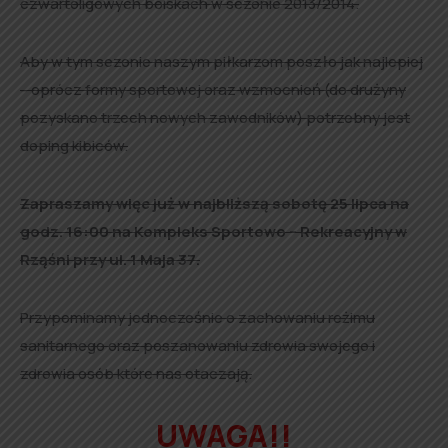
czwartoligowych boiskach w sezonie 2013/2014.
Aby w tym sezonie naszym piłkarzom poszło jak najlepiej
– oprócz formy sportowej oraz wzmocnień (do drużyny
pozyskano trzech nowych zawodników) potrzebny jest
doping kibiców.
Zapraszamy więc już w najbliższą sobotę 25 lipca na
godz. 16:00 na Kompleks Sportowo – Rekreacyjny w
Rząśni przy ul. 1 Maja 37.
Przypominamy jednocześnie o zachowaniu reżimu
sanitarnego oraz poszanowaniu zdrowia swojego i
zdrowia osób które nas otaczają.
UWAGA!!