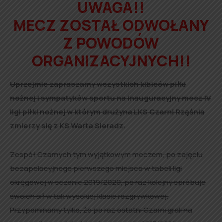
UWAGA!!
MECZ ZOSTAŁ ODWOŁANY
Z POWODÓW
ORGANIZACYJNYCH!!
Uprzejmie zapraszamy wszystkich kibiców piłki
nożnej i sympatyków sportu na inauguracyjny mecz IV
ligi piłki nożnej w którym drużyna LKS Czarni Rząśnia
zmierzy się z KS Warta Sieradz.
Zespół Czarnych tym wyjątkowym meczem, po zajęciu
bezapelacyjnego pierwszego miejsca w tabeli ligi
okręgowej w sezonie 2019/2020, po raz kolejny spróbuje
swoich sił w tak wysokiej klasie rozgrywkowej.
Przypominamy tylko, że po raz ostatni Czarni grali na