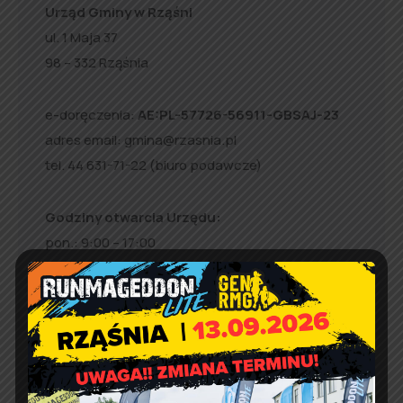
Urząd Gminy w Rząśni
ul. 1 Maja 37
98 – 332 Rząśnia
e-doręczenia:
AE:PL-57726-56911-GBSAJ-23
adres email:
gmina@rzasnia.pl
tel. 44 631-71-22 (biuro podawcze)
Godziny otwarcia Urzędu:
pon.: 9:00 – 17:00
wt. – pt.: 7:30 – 15:30
Jakość powietrza