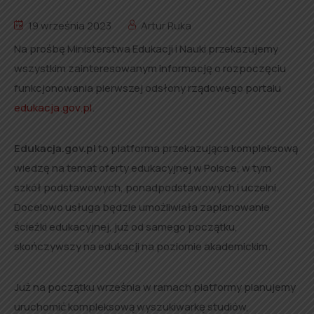
19 września 2023
Artur Ruka
Na prośbę Ministerstwa Edukacji i Nauki przekazujemy
wszystkim zainteresowanym informację o rozpoczęciu
funkcjonowania pierwszej odsłony rządowego portalu
edukacja.gov.pl
.
Edukacja.gov.pl
to platforma przekazująca kompleksową
wiedzę na temat oferty edukacyjnej w Polsce, w tym
szkół podstawowych, ponadpodstawowych i uczelni.
Docelowo usługa będzie umożliwiała zaplanowanie
ścieżki edukacyjnej, już od samego początku,
skończywszy na edukacji na poziomie akademickim.
Już na początku września w ramach platformy planujemy
uruchomić kompleksową wyszukiwarkę studiów,