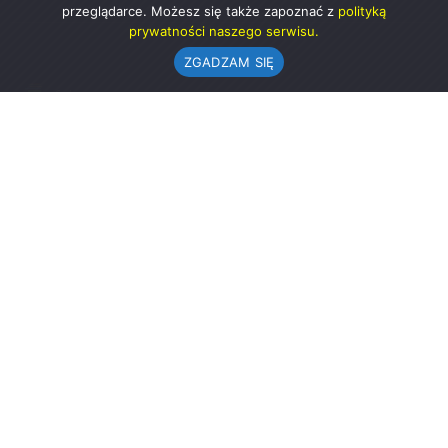
przeglądarce. Możesz się także zapoznać z
polityką
prywatności naszego serwisu.
ZGADZAM SIĘ
Urząd Gminy w Rząśni
ul. 1 Maja 37
98-332 Rząśnia
AE:PL-57726-56911-GBSAJ-23 (e-doręczenia)
gmina@rzasnia.pl
44 631-71-22 (biuro podawcze)
Godziny otwarcia Urzędu:
pon.: 9.00-17.00
wt.-pt.: 7.30-15.30