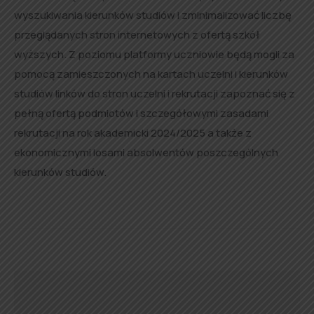
wyszukiwania kierunków studiów i zminimalizować liczbę
przeglądanych stron internetowych z ofertą szkół
wyższych. Z poziomu platformy uczniowie będą mogli za
pomocą zamieszczonych na kartach uczelni i kierunków
studiów linków do stron uczelni i rekrutacji zapoznać się z
pełną ofertą podmiotów i szczegółowymi zasadami
rekrutacji na rok akademicki 2024/2025 a także z
ekonomicznymi losami absolwentów poszczególnych
kierunków studiów.