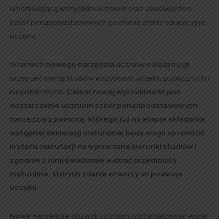
umożliwiającą wszystkim uczniom oraz absolwentom
szkół ponadpodstawowych poznanie oferty edukacyjnej
uczelni.
W ramach
nowego narzędzia
uczniowie będą mogli
przejrzeć ofertę studiów wszystkich uczelni, publicznych i
niepublicznych.
Celem nowej wyszukiwarki jest
dostarczenie uczniom szkół ponadpodstawowych
narzędzia z pomocą, którego już na etapie składania
wstępnej deklaracji maturalnej będą mogli sprawdzić
kryteria rekrutacji na wymarzone kierunki studiów i
zgodnie z nimi świadomie wybrać przedmioty
maturalne, których zdanie otworzy im podwoje
uczelni.
Nowe narzędzie
pozwoli uczniom zoptymalizować wyniki