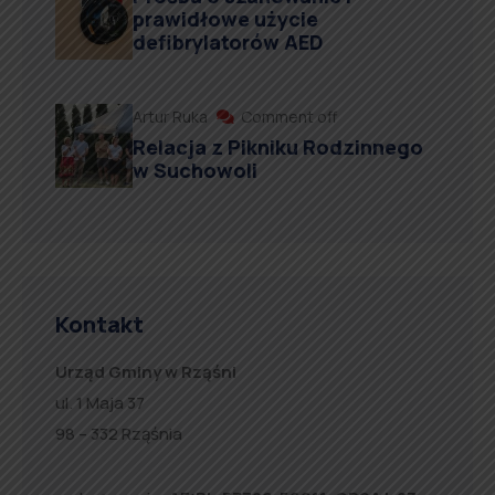
prawidłowe użycie
defibrylatorów AED
Artur Ruka
Comment off
Relacja z Pikniku Rodzinnego
w Suchowoli
Kontakt
Urząd Gminy w Rząśni
ul. 1 Maja 37
98 – 332 Rząśnia