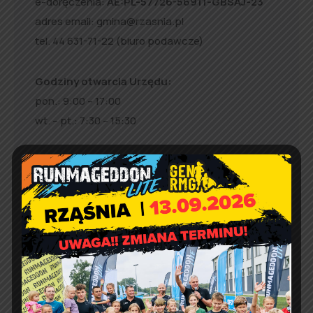
e-doręczenia:
AE:PL-57726-56911-GBSAJ-23
adres email:
gmina@rzasnia.pl
tel. 44 631-71-22 (biuro podawcze)
Godziny otwarcia Urzędu:
pon.: 9:00 – 17:00
wt. – pt.: 7:30 – 15:30
Jakość powietrza