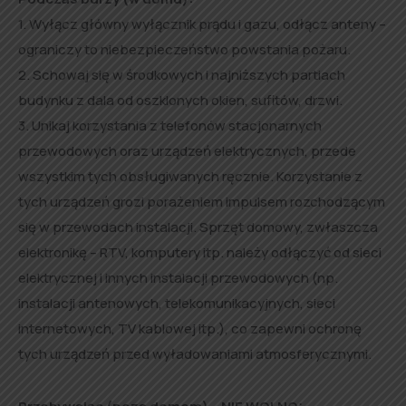
1. Wyłącz główny wyłącznik prądu i gazu, odłącz anteny –
ograniczy to niebezpieczeństwo powstania pożaru.
2. Schowaj się w środkowych i najniższych partiach
budynku z dala od oszklonych okien, sufitów, drzwi.
3. Unikaj korzystania z telefonów stacjonarnych
przewodowych oraz urządzeń elektrycznych, przede
wszystkim tych obsługiwanych ręcznie. Korzystanie z
tych urządzeń grozi porażeniem impulsem rozchodzącym
się w przewodach instalacji. Sprzęt domowy, zwłaszcza
elektronikę – RTV, komputery itp. należy odłączyć od sieci
elektrycznej i innych instalacji przewodowych (np.
instalacji antenowych, telekomunikacyjnych, sieci
internetowych, TV kablowej itp.), co zapewni ochronę
tych urządzeń przed wyładowaniami atmosferycznymi.