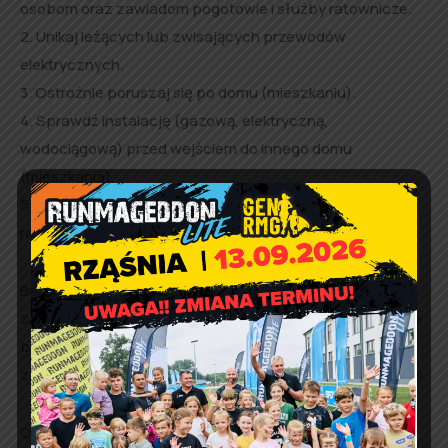
osobom oraz zawiadom pogotowie i służby ratownicze.
2. Unikaj leżących lub zwisających przewodów
elektrycznych.
3. Ostrożnie poruszaj się po domu (mieszkaniu).
4. Sprawdź instalację (gazową, elektryczną,
wodociągową) przed wejściem do innego domu
(mieszkania).
5. Stosuj się do poleceń kierujących działaniami
ratowniczymi.
Budynki i inne wysokie konstrukcje muszą być
zabezpieczone piorunochronem, chroniącym je w czasie
burzy. Instalacje elektryczne, w tym i sieci przesyłowe
zabezpiecza się bezpiecznikami przeciwprzepięciowymi.
O wszystkich zdarzeniach, mających istotne znaczenie