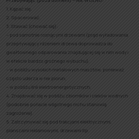
Przebywając (poza domem) – NIE WOLNO:
1. Kąpać się.
2. Spacerować.
3. Stawać (chować się):
– pod samotnie rosnącymi drzewami (prąd wyładowania
przepływający rdzeniem drzewa doprowadza do
gwałtownego odparowania znajdującej się w nim wody i
w efekcie bardzo groźnego wybuchu),
– w pobliżu wysokich metalowych masztów, ponieważ
często uderza w nie piorun,
– w pobliżu linii elektroenergetycznych,
4. Znajdować się w pobliżu zbiorników i cieków wodnych
(podobnie połacie wilgotnego mchu stanowią
zagrożenie).
5. Zatrzymywać się pod trakcjami elektrycznymi,
planszami reklamowymi, drzewami itp.