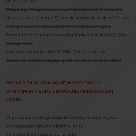
dnia 19.06.2020
Przebieg:
Prognozuje się wystąpienie burz z opadami
deszczu miejscami od 30 mm do 40 mm, lokalnie do 50 mm
oraz porywami wiatru do 90 km/h. Miejscami grad.
Prawdopodobieństwo wystąpienia zjawiska(%):
90%
Uwagi:
Brak.
Dyżurny synoptyk IMGW-PIB:
Piotr Szewczak
Godzina i data wydania:
godz. 06:30 dnia 19.06.2020
SPOSÓB ZACHOWANIA SIĘ W PRZYPADKU
WYSTĄPIENIA BURZ Z NAWAŁNICAMI DESZCZU I
GRADU
W przypadku otrzymania informacji o możliwości
wystąpienia silnych wiatrów, burz
z nawałnicami deszczu i gradu: