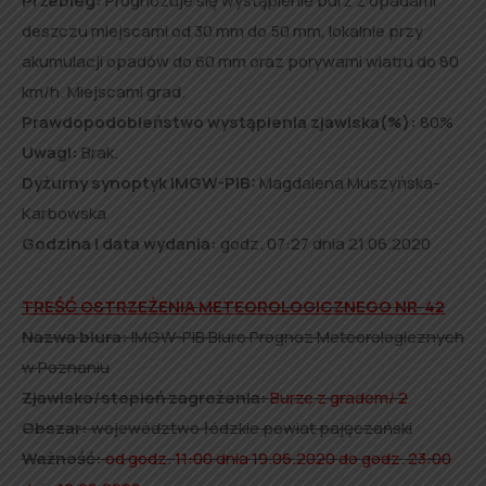
Przebieg:
Prognozuje się wystąpienie burz z opadami
deszczu miejscami od 30 mm do 50 mm, lokalnie przy
akumulacji opadów do 60 mm oraz porywami wiatru do 80
km/h. Miejscami grad.
Prawdopodobieństwo wystąpienia zjawiska(%):
80%
Uwagi:
Brak.
Dyżurny synoptyk IMGW-PIB:
Magdalena Muszyńska-
Karbowska
Godzina i data wydania:
godz. 07:27 dnia 21.06.2020
TREŚĆ OSTRZEŻENIA METEOROLOGICZNEGO NR 42
Nazwa biura:
IMGW-PIB Biuro Prognoz Meteorologicznych
w Poznaniu
Zjawisko/stopień zagrożenia:
Burze z gradem/ 2
Obszar:
województwo łódzkie powiat pajęczański
Ważność:
od godz. 11:00 dnia 19.06.2020 do godz. 23:00