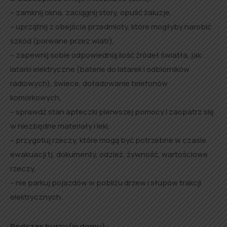
– zamknij okna, zaciągnij story, opuść żaluzje,
– uprzątnij z obejścia przedmioty, które mogłyby narobić
szkód (porwane przez wiatr),
– zapewnij sobie odpowiednią ilość źródeł światła, jak:
latarki elektryczne (baterie do latarek i odbiorników
radiowych), świece, doładowanie telefonów
komórkowych,
– sprawdź stan apteczki pierwszej pomocy i zaopatrz się
w niezbędne materiały i leki,
– przygotuj rzeczy, które mogą być potrzebne w czasie
ewakuacji tj. dokumenty, odzież, żywność, wartościowe
rzeczy,
– nie parkuj pojazdów w pobliżu drzew i słupów trakcji
elektrycznych.
Podczas burzy (w domu):