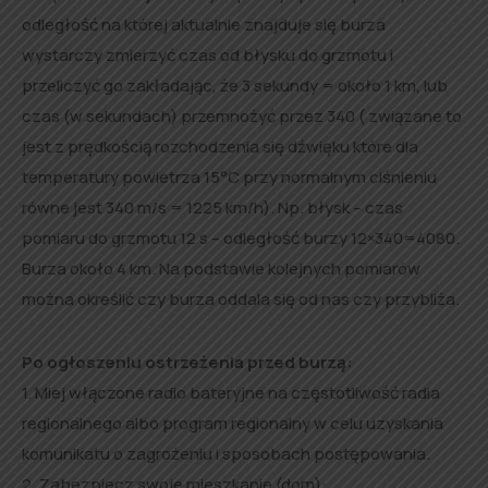
odległość na której aktualnie znajduje się burza
wystarczy zmierzyć czas od błysku do grzmotu i
przeliczyć go zakładając, że 3 sekundy = około 1 km, lub
czas (w sekundach) przemnożyć przez 340 ( związane to
jest z prędkością rozchodzenia się dźwięku które dla
temperatury powietrza 15°C przy normalnym ciśnieniu
równe jest 340 m/s = 1225 km/h). Np. błysk – czas
pomiaru do grzmotu 12 s – odległość burzy 12×340=4080.
Burza około 4 km. Na podstawie kolejnych pomiarów
można określić czy burza oddala się od nas czy przybliża.
Po ogłoszeniu ostrzeżenia przed burzą:
1. Miej włączone radio bateryjne na częstotliwość radia
regionalnego albo program regionalny w celu uzyskania
komunikatu o zagrożeniu i sposobach postępowania.
2. Zabezpiecz swoje mieszkanie (dom):