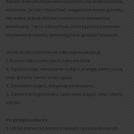
Bardzo dobrymi miejscami na schrony są wnętrza klatek,
kratownic (w tym i masztów), wagoników kolejki górskiej.
Nie wolno jednak dotykać metalowych elementów
konstrukcji. Także samochody chronią przed piorunem.
Wymienione obiekty spełniają funkcję klatki Faradaya.
Jeżeli służby ratownicze zalecają ewakuację:
1. Wyrusz tak szybko jak to tylko możliwe.
2. Opuszczając mieszkanie wyłącz energię elektryczną,
oraz główny zawór wody i gazu.
3. Zawiadom kogoś, dokąd się ewakuujesz.
4. Zabierz przygotowany zawczasu bagaż, oraz ciepłą
odzież.
Po przejściu burzy:
1.
Udziel pierwszej pomocy rannym i poszkodowanym