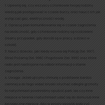
1. Upewnij się, czy wszyscy członkowie twojej rodziny
wiedzą jak postępować w czasie burzy, oraz naucz ich jak
wyłączać gaz, elektryczność i wodę.
2. Opracuj plan komunikowania się w czasie zagrożenia
na okoliczność, gdy członkowie rodziny są rozdzieleni
(realny przypadek, gdy dorośli są w pracy, a dzieci w
szkole).
3. Naucz dziecko, jak i kiedy wzywa się Policję (tel. 997),
Straż Pożarną (tel. 998) i Pogotowie (tel. 999) oraz które
radio jest nastrojone na odbiór informacji o stanie
zagrożenia.
4. Uwaga: Jeżeli ujrzymy chmurę o podstawie bardzo
ciemnej a do tego widać błyski i słychać odległe grzmoty
to natychmiast powinniśmy opuścić park, las czy inne
miejsce w terenie i natychmiast udać się do domu lub inne
bezpieczne miejsce. Aby w prosty sposób policzyć