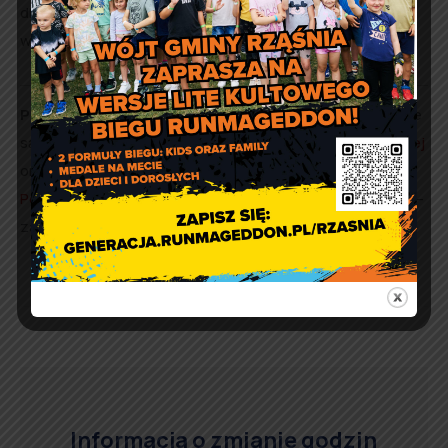
dla bezpieczeństwa ludzi informuj służby ratownicze z
wykorzystaniem telefonu i numeru alarmowego 112.
Przypominamy również
, iż ostrzeżenia meteorologiczne
są na bieżąco publikowane
na naszej stronie internetowej
oraz wysyłane do Mieszkańców poprzez
System
Powiadamiania Mieszkańców SMS oraz aplikację BLISKO
–
zachęcamy do rejestracji.
Informacja o zmianie godzin