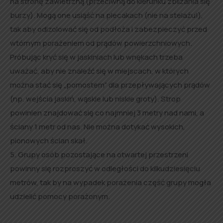
na stronę zawietrzną (przeciwną do kierunku zbliżania się
burzy). Mogą one usiąść na plecakach (nie na stelażu!),
tak aby odizolować się od podłoża i zabezpieczyć przed
wtórnym porażeniem od prądów powierzchniowych.
Próbując kryć się w jaskiniach lub wnękach trzeba
uważać, aby nie znaleźć się w miejscach, w których
można stać się „pomostem” dla przepływających prądów
(np. wejścia jaskiń, wąskie lub niskie groty). Strop
powinien znajdować się co najmniej 3 metry nad nami, a
ściany 1 metr od nas. Nie można dotykać wysokich,
pionowych ścian skał.
5. Grupy osób pozostające na otwartej przestrzeni
powinny się rozproszyć w odległości do kilkudziesięciu
metrów, tak by na wypadek porażenia część grupy mogła
udzielić pomocy porażonym.