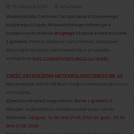
19 czerwca 2020
Artur Ruka
Wojewódzkie Centrum Zarządzania Kryzysowego
Łódzkiego Urzędu Wojewódzkiego informuje o
wydaniu ostrzeżenia
drugiego
stopnia przed burzami
z gradem.
Poniżej zamieszczamy również wskazówki
dotyczące sposobu zachowania się w przypadku
wystąpienia
burz z nawałnicami deszczu i gradu.
TREŚĆ OSTRZEŻENIA METEOROLOGICZNEGO NR 43
Nazwa biura:
IMGW-PIB Biuro Prognoz Meteorologicznych
w Poznaniu
Zjawisko/stopień zagrożenia:
Burze z gradem/ 2
Obszar:
województwo łódzkie powiat pajęczański
Ważność:
od godz. 14:00 dnia 21.06.2020 do godz. 23:00
dnia 21.06.2020