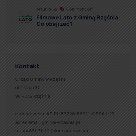
Artur Ruka
Comment off
Filmowe Lato z Gminą Rząśnia.
Co obejrzeć?
Kontakt
Urząd Gminy w Rząśni
ul. 1 Maja 37
98 – 332 Rząśnia
e-doręczenia:
AE:PL-57726-56911-GBSAJ-23
adres email:
gmina@rzasnia.pl
tel. 44 631-71-22 (biuro podawcze)