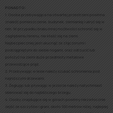
PONADTO:
1. Osoba przebywająca na otwartej przestrzeni powinna
znaleźć pomieszczenie, budynek, ziemiankę i ukryć się w
nim. W przypadku braku innej możliwości schronić się w
zagłębieniu terenu, nie kłaść się na ziemi.
Najbezpieczniej jest ukucnąć ze złączonymi i
podciągniętymi do siebie nogami, oraz odrzucić lub
położyć na ziemi duże przedmioty metalowe
przewodzące prąd.
2. Przebywając w lesie należy szukać schronienia pod
najniższymi drzewami.
3. Żeglując lub pływając w jeziorze należy natychmiast
skierować się do najbliższego brzegu.
4. Osoby znajdujące się w górach powinny niezwłocznie
zejść ze szczytów i grani, około 100 metrów niżej, najlepiej