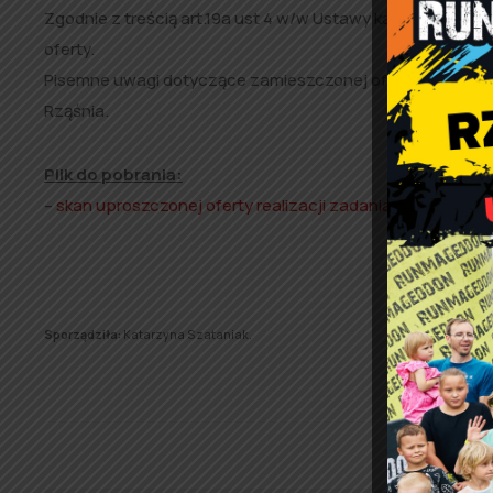
Zgodnie z treścią art.19a ust 4 w/w Ustawy każdy w termi
oferty.
Pisemne uwagi dotyczące zamieszczonej oferty należy skła
Rząśnia.
Plik do pobrania:
–
skan uproszczonej oferty realizacji zadania publicznego
Sporządziła:
Katarzyna Szataniak.