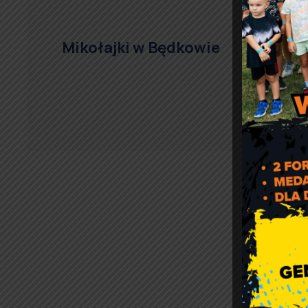
Mikołajki w Będkowie