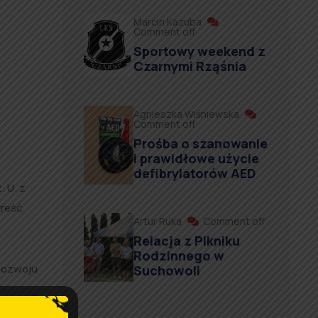
Marcin Kazuba
Comment off
Sportowy weekend z
Czarnymi Rząśnia
Agnieszka Wiśniewska
Comment off
Prośba o szanowanie
i prawidłowe użycie
defibrylatorów AED
. U. z
treść
Artur Ruka
Comment off
Relacja z Pikniku
Rodzinnego w
 Rozwoju
Suchowoli