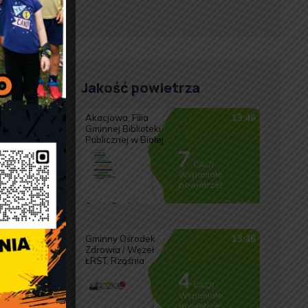
e
i
u
Jakość powietrza
u