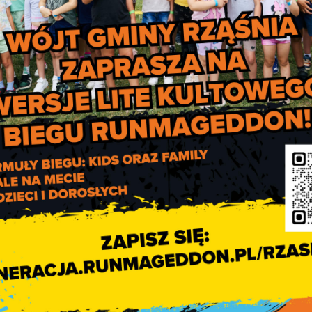
Ogłoszenie o naborz
wniosków o udzielenie dotacj
na wspieranie zadań z zakres
rozwoju sport