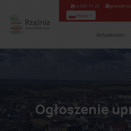
44 631-71-22
gmina@rzas
Polski
▼
Aktualności
⌂
Stron
Ogłoszenie upr