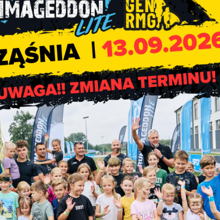
nie 7 dni od dnia zamieszczenia oferty może zgłosić uwagi dotyc
dać w sekretariacie Urzędu Gminy w Rząśni, ul. Kościuszki 16, 
.