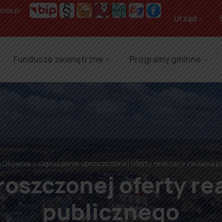
nia.pl
Urząd
Fundusze zewnętrzne
Programy gminne
a Główna
Ogłoszenie uproszczonej oferty realizacji zadania 
oszczonej oferty rea
publicznego