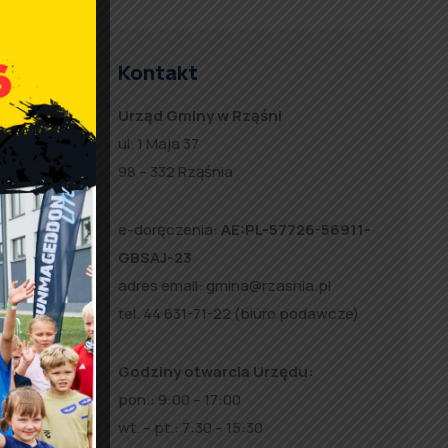
zące
Kontakt
98-332
Urząd Gminy w Rząśni
ul. 1 Maja 37
98 – 332 Rząśnia
e-doręczenia:
AE:PL-57726-56911-
GBSAJ-23
adres email:
gmina@rzasnia.pl
tel. 44 631-71-22 (biuro podawcze)
Godziny otwarcia Urzędu:
pon.: 9:00 – 17:00
wt. – pt.: 7:30 – 15:30