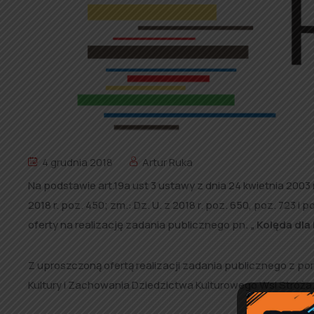
4 grudnia 2018
Artur Ruka
Na podstawie art.19a ust 3 ustawy z dnia 24 kwietnia 2003 r
2018 r. poz. 450; zm.: Dz. U. z 2018 r. poz. 650, poz. 723 
oferty na realizację zadania publicznego pn.
„ Kolęda dla
Z uproszczoną ofertą realizacji zadania publicznego z p
Kultury i Zachowania Dziedzictwa Kulturowego Wsi Stróża