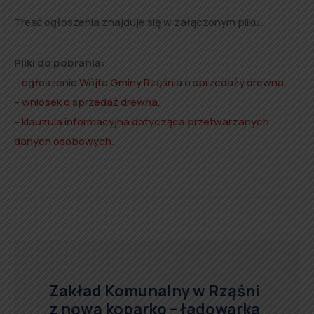
Treść ogłoszenia znajduje się w załączonym pliku.
Pliki do pobrania:
–
ogłoszenie Wójta Gminy Rząśnia o sprzedaży drewna
,
–
wniosek o sprzedaż drewna
,
–
klauzula informacyjna dotycząca przetwarzanych
danych osobowych
.
Zakład Komunalny w Rząśni
z nową koparko – ładowarką