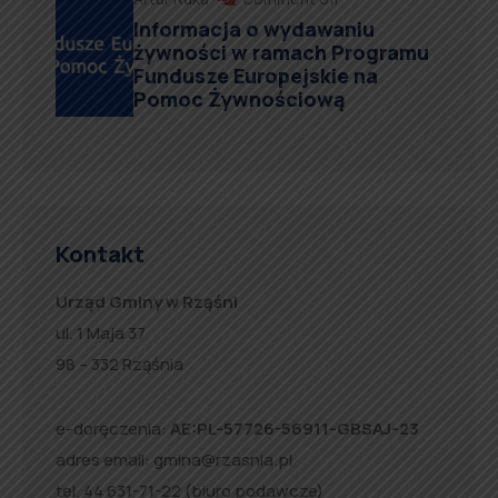
Informacja o wydawaniu
żywności w ramach Programu
Fundusze Europejskie na
Pomoc Żywnościową
Kontakt
Urząd Gminy w Rząśni
ul. 1 Maja 37
98 – 332 Rząśnia
e-doręczenia:
AE:PL-57726-56911-GBSAJ-23
adres email:
gmina@rzasnia.pl
tel. 44 631-71-22 (biuro podawcze)