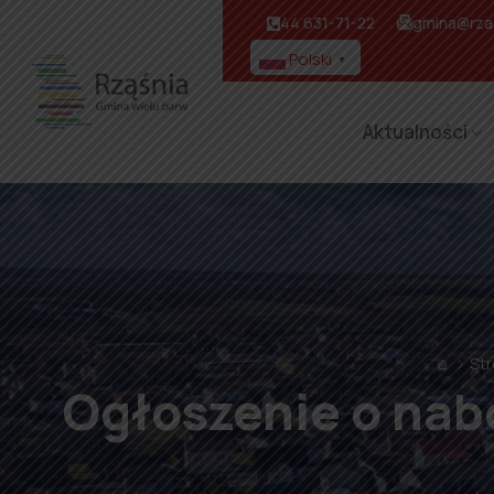
44 631-71-22
gmina@rzas
Polski
▼
Aktualności
⌂
St
Ogłoszenie o nab