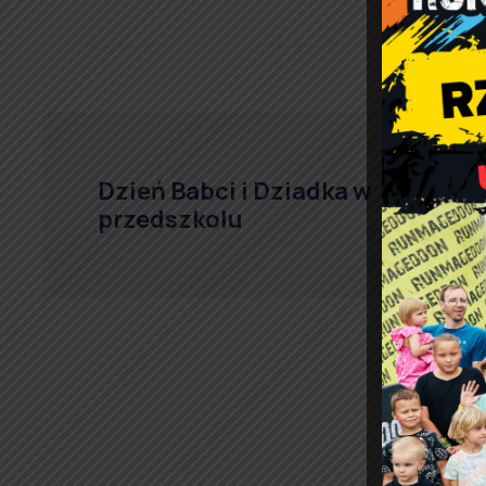
Dzień Babci i Dziadka w
przedszkolu