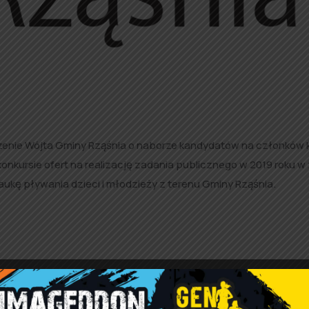
enie Wójta Gminy Rząśnia o naborze kandydatów na członków k
nkursie ofert na realizację zadania publicznego w 2019 roku w 
aukę pływania dzieci i młodzieży z terenu Gminy Rząśnia.