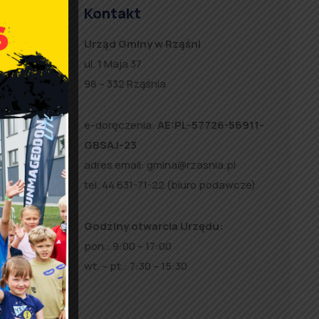
Kontakt
Urząd Gminy w Rząśni
ul. 1 Maja 37
98 – 332 Rząśnia
a
e-doręczenia:
AE:PL-57726-56911-
a
GBSAJ-23
adres email:
gmina@rzasnia.pl
tel. 44 631-71-22 (biuro podawcze)
Godziny otwarcia Urzędu:
pon.: 9:00 – 17:00
wt. – pt.: 7:30 – 15:30