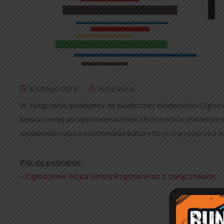
8 lutego 2019
Artur Ruka
W załączeniu podajemy do publicznej wiadomości Ogłosz
konkursowej do opiniowania ofert złożonych w otwartym ko
wspierania i upowszechniania kultury fizycznej poprzez n
Plik do pobrania:
–
Ogłoszenie Wójta Gminy Rząśnia wraz z załącznikami
.