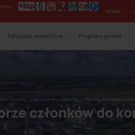
nia.pl
Urząd
Fundusze zewnętrzne
Programy gminne
rona Główna
Ogłoszenie o naborze członków do komisji konk
orze członków do ko