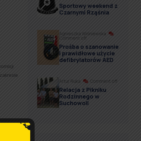
Sportowy weekend z
Czarnymi Rząśnia
Agnieszka Wiśniewska
Comment off
Prośba o szanowanie
i prawidłowe użycie
defibrylatorów AED
omisji
zakresie
Artur Ruka
Comment off
Relacja z Pikniku
Rodzinnego w
Suchowoli