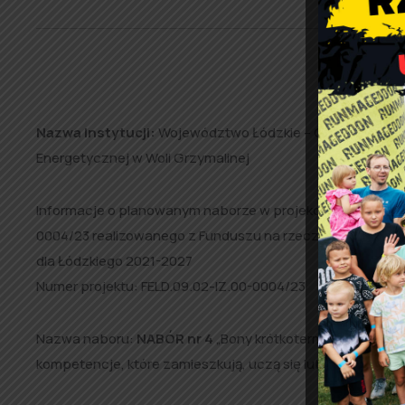
Ogłoszeni
„Zawo
Nazwa Instytucji:
Województwo Łódzkie – Centrum Rozwo
Energetycznej w Woli Grzymalinej
Informacje o planowanym naborze w projekcie „Zawodowa 
0004/23 realizowanego z Funduszu na rzecz Sprawiedliwe
dla Łódzkiego 2021-2027
Numer projektu: FELD.09.02-IZ.00-0004/23
Nazwa naboru:
NABÓR nr 4
„Bony krótkoterminowe do 3 mi
kompetencje, które zamieszkują, uczą się lub pracują na