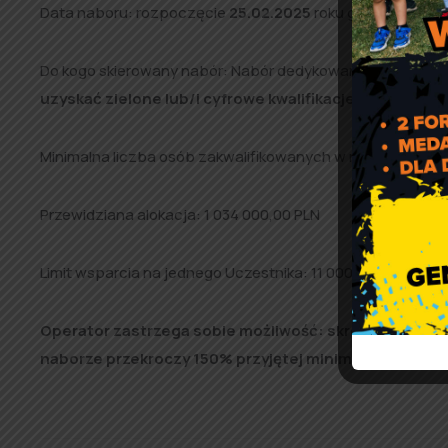
Data naboru: rozpoczęcie
25.02.2025
roku godzina
17:0
Do kogo skierowany nabór: Nabór dedykowany dla osób, kt
uzyskać zielone lub/i cyfrowe kwalifikacje/ kompeten
Minimalna liczba osób zakwalifikowanych w naborze:
94 
Przewidziana alokacja: 1 034 000,00 PLN
Limit wsparcia na jednego Uczestnika: 11 000 PLN (10 230
Operator zastrzega sobie możliwość: skrócenia danej
naborze przekroczy 150% przyjętej minimalnej liczby 