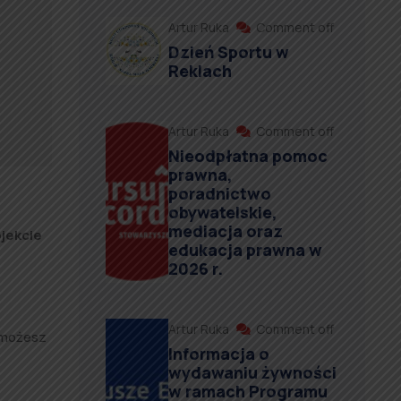
Artur Ruka
Comment off
Dzień Sportu w
Reklach
Artur Ruka
Comment off
Nieodpłatna pomoc
prawna,
poradnictwo
obywatelskie,
mediacja oraz
ojekcie
edukacja prawna w
2026 r.
Artur Ruka
Comment off
o możesz
Informacja o
wydawaniu żywności
w ramach Programu