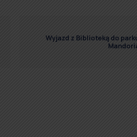
Wyjazd z Biblioteką do park
Mandori