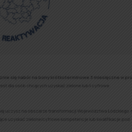
ocznie się nabór na bony krótkoterminowe 3 miesięczne w pr
st dla osób chcących uzyskać zielone lub/i cyfrowe
ub się uczysz na obszarze transformacji Województwa Łódzkieg
ące uzyskać zielone/cyfrowe kompetencje lub kwalifikacje pod