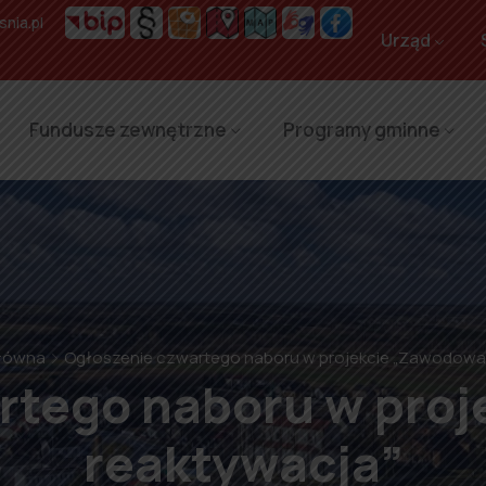
nia.pl
Urząd
Fundusze zewnętrzne
Programy gminne
Główna
Ogłoszenie czwartego naboru w projekcie „Zawodowa
rtego naboru w pro
reaktywacja”