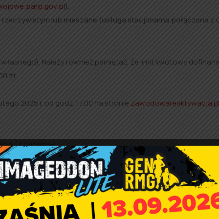
wojowe.parp.gov.pl
),
ie rzeczywistym lub mieszane (usługa stacjonarna połączona z 
własnego). Należy również pamiętać, że limit kwotowy dofina
0 zł.
tego 2025 r. od godz. 17.00 na stronie
zawodowareaktywacja.p
Woli Grzymalinej.
emysłowo Technologiczny i Inovatica.
r. o godz. 17.00 rozpocznie się nabór na bony krótkotermino
unda naboru dedykowana jest tylko dla pracowników zatrudnio