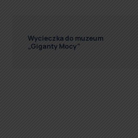
Wycieczka do muzeum
„Giganty Mocy”