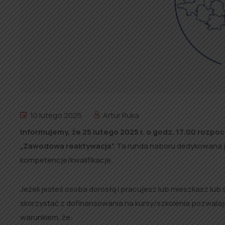
10 lutego 2025
Artur Ruka
Informujemy, że 25 lutego 2025 r. o godz. 17.00 rozp
„Zawodowa reaktywacja”.
Ta runda naboru dedykowana je
kompetencje/kwalifikacje.
Jeżeli jesteś osoba dorosłą i pracujesz lub mieszkasz l
skorzystać z dofinansowania na kursy/szkolenia pozwalaj
warunkiem, że: