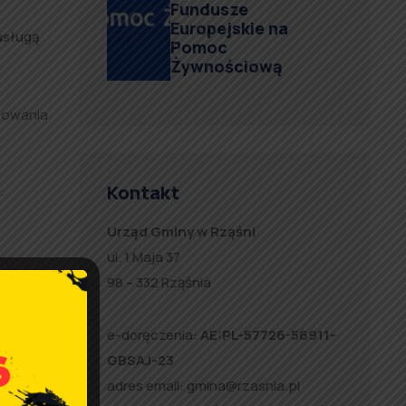
Fundusze
Europejskie na
usługą
Pomoc
Żywnościową
nsowania
Kontakt
l
.
Urząd Gminy w Rząśni
ul. 1 Maja 37
98 – 332 Rząśnia
e-doręczenia:
AE:PL-57726-56911-
we 6
GBSAJ-23
nych w
adres email:
gmina@rzasnia.pl