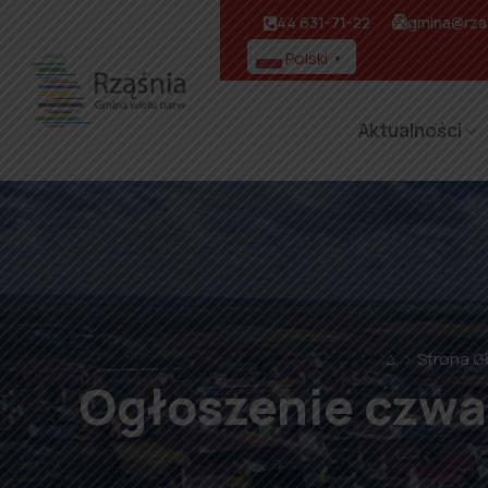
44 631-71-22
gmina@rzas
Polski
▼
Aktualności
⌂
Strona 
Ogłoszenie czwa