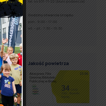
tel. 44 631-71-22 (biuro podawcze)
Godziny otwarcia Urzędu:
pon.: 9:00 – 17:00
wt. – pt.: 7:30 – 15:30
-IZ.00-
opejskie
Jakość powietrza
kacje/