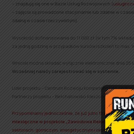
–
znajdują się one w Bazie Usług Rozwojowych (
uslugiroz
–
zajęcia są prowadzone stacjonarnie lub zdalnie w czas
zdalną w czasie rzeczywistym).
Wysokość dofinansowania do 11 000 zł (w tym 7% wkładu 
za jedną godzinę w przypadków kursów/szkoleń to max. 10
Wnioski można składać wyłącznie elektronicznie dnia 25 lu
Wcześniej należy zarejestrować się w systemie.
Lider projektu – Centrum Rozwoju Kompetencji WŁ i PGE w 
Partnerzy projektu – Bełchatowsko Kleszczowski Park Prz
Przypominamy jednocześnie, że już jutro
11 lutego 2025 
miesięczne w projekcie „Zawodowa Rekatywacja”.
Ta r
sektorach: górniczym, energetycznym i okołogórniczym
.