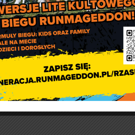
0
, zakończenie 11.03.2025 roku godzina 17:00
óre zamieszkują, uczą się lub pracują na obszarze OT”, chcący
cje
.
osoby
.
 PLN dofinansowanie + 770 PLN wkład własny Uczestnika)
 rundy/naboru zgłoszeń w chwili, gdy liczba miejsc w dany
osób w naborze.