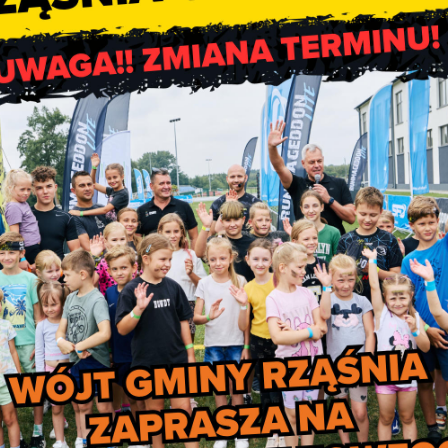
e IV naboru w projekcie
dowa reaktywacja”
ju Kompetencji Województwa Łódzkiego i PGE Polskiej Grupy
reaktywacja” w ramach decyzji o dofinansowanie nr FELD.09.02
j Transformacji w ramach Programu Regionalnego Fundusze Eur
esięcy dla osób chcących uzyskać zielone lub/i cyfrowe kwalifi
 obszarze OT”