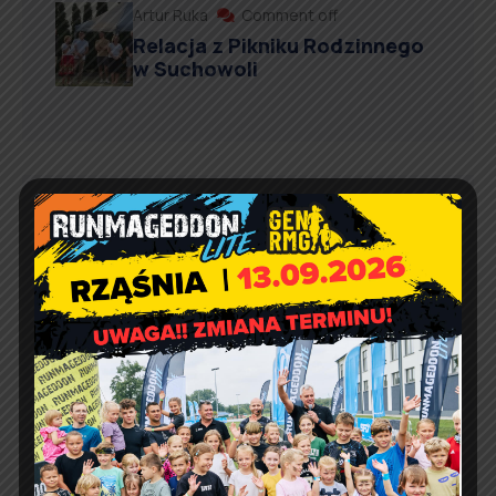
Artur Ruka
Comment off
Relacja z Pikniku Rodzinnego
w Suchowoli
Kontakt
Urząd Gminy w Rząśni
ul. 1 Maja 37
98 – 332 Rząśnia
e-doręczenia:
AE:PL-57726-56911-GBSAJ-23
adres email:
gmina@rzasnia.pl
tel. 44 631-71-22 (biuro podawcze)