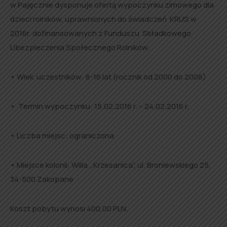
w Pajęcznie dysponuje ofertą wypoczynku zimowego dla
dzieci rolników, uprawnionych do świadczeń KRUS w
2016r. dofinansowanych z Funduszu Składkowego
Ubezpieczenia Społecznego Rolników.
• Wiek uczestników: 8-16 lat (rocznik od 2000 do 2008)
• Termin wypoczynku: 15.02.2016 r. – 24.02.2016 r.
• Liczba miejsc: ograniczona
• Miejsce kolonii: Willa ,,Krzesanica”, ul. Broniewskiego 25,
34-500 Zakopane
Koszt pobytu wynosi 400,00 PLN.