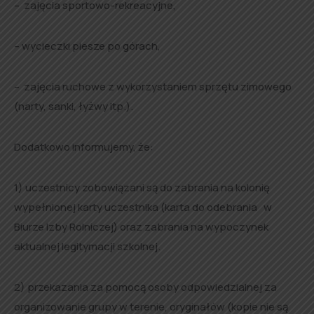
– zajęcia sportowo-rekreacyjne,
– wycieczki piesze po górach,
– zajęcia ruchowe z wykorzystaniem sprzętu zimowego
(narty, sanki, łyżwy itp.).
Dodatkowo informujemy, że:
1) uczestnicy zobowiązani są do zabrania na kolonię
wypełnionej karty uczestnika (karta do odebrania w
Biurze Izby Rolniczej) oraz zabrania na wypoczynek
aktualnej legitymacji szkolnej.
2) przekazania za pomocą osoby odpowiedzialnej za
organizowanie grupy w terenie, oryginałów (kopie nie są