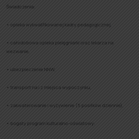
Świadczenia:
• opieka wykwalifikowanej kadry pedagogicznej,
• całodobowa opieka pielęgniarki oraz lekarza na
wezwanie,
• ubezpieczenie NNW,
• transport na i z miejsca wypoczynku,
• zakwaterowanie i wyżywienie (5 posiłków dziennie),
• bogaty program kulturalno-oświatowy: