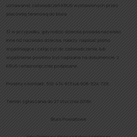
uznawane) zaświadczeń KRUS wystawionych przez
placówkę terenową do biura
3) w przypadku, gdy rodzic dziecka posiada nazwisko
inne niż nazwisko dziecka, należy napisać pismo
wyjaśniające i załączyć do zaświadczenia, lub
wyjaśnienie powinno być napisane na dokumencie z
KRUS i własnoręcznie podpisane.
Prosimy o kontakt: 510-474-813 lub 608-524-729.
Termin zgłaszania do 27 stycznia 2016r.
Biuro Powiatowe
Izby Rolniczej Województwa Łódzkiego