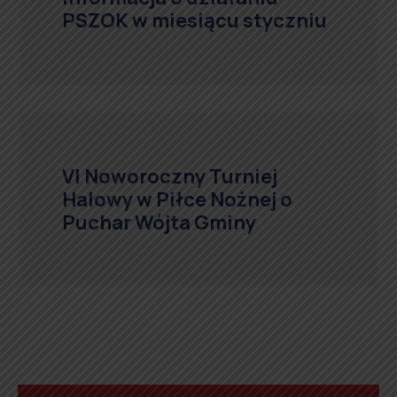
PSZOK w miesiącu styczniu
VI Noworoczny Turniej
Halowy w Piłce Nożnej o
Puchar Wójta Gminy