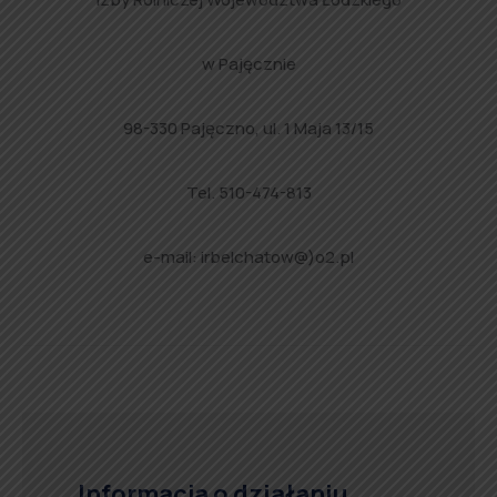
w Pajęcznie
98-330 Pajęczno, ul. 1 Maja 13/15
Tel. 510-474-813
e-mail: irbelchatow@)o2.pl
Informacja o działaniu