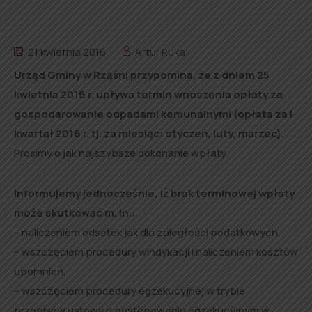
21 kwietnia 2016
Artur Ruka
Urząd Gminy w Rząśni przypomina, że z dniem 25
kwietnia 2016 r. upływa termin wnoszenia opłaty za
gospodarowanie odpadami komunalnymi (opłata za I
kwartał 2016 r. tj. za miesiąc: styczeń, luty, marzec).
Prosimy o jak najszybsze dokonanie wpłaty.
Informujemy jednocześnie, iż brak terminowej wpłaty
może skutkować m. in.:
– naliczeniem odsetek jak dla zaległości podatkowych,
– wszczęciem procedury windykacji i naliczeniem kosztów
upomnień,
– wszczęciem procedury egzekucyjnej w trybie
przepisów ustawy o postępowaniu egzekucyjnym w