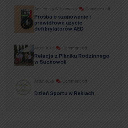
Agnieszka Wiśniewska
Comment off
Prośba o szanowanie i
prawidłowe użycie
defibrylatorów AED
Artur Ruka
Comment off
Relacja z Pikniku Rodzinnego
w Suchowoli
Artur Ruka
Comment off
Dzień Sportu w Reklach