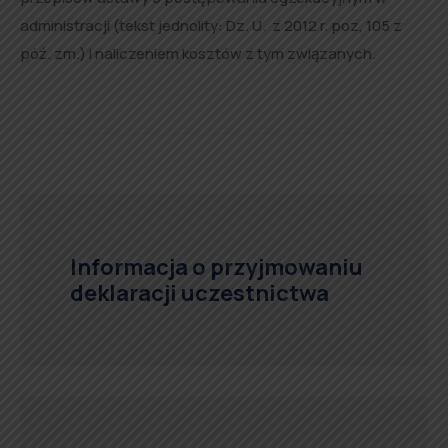
administracji (tekst jednolity: Dz. U. z 2012 r. poz, 105 z
póź. zm.) i naliczeniem kosztów z tym związanych.
Informacja o przyjmowaniu
deklaracji uczestnictwa