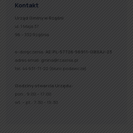
Kontakt
Urząd Gminy w Rząśni
ul. 1 Maja 37
98 – 332 Rząśnia
e-doręczenia:
AE:PL-57726-56911-GBSAJ-23
adres email:
gmina@rzasnia.pl
tel. 44 631-71-22 (biuro podawcze)
Godziny otwarcia Urzędu:
pon.: 9:00 – 17:00
wt. – pt.: 7:30 – 15:30