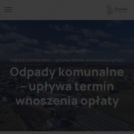
⌂
Strona Główna
Odpady komunalne – upływa termin wnoszenia opłaty
Odpady komunalne
– upływa termin
wnoszenia opłaty