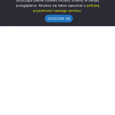
dotyczące plików cookies możesz zmienić w swojej
przeglądarce. Możesz się także zapoznać z
polityką
prywatności naszego serwisu.
ZGADZAM SIĘ
Urząd Gminy w Rząśni
ul. 1 Maja 37
98-332 Rząśnia
AE:PL-57726-56911-GBSAJ-23 (e-doręczenia)
gmina@rzasnia.pl
44 631-71-22 (biuro podawcze)
Godziny otwarcia Urzędu:
pon.: 9.00-17.00
wt.-pt.: 7.30-15.30