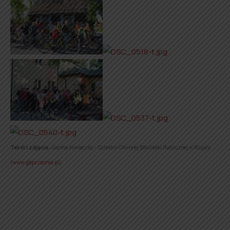
Tekst i zdjęcia:
Joanna Konieczko – Dyrektor Gminnej Biblioteki Publicznej w Rząśni
(
www.gbprzasnia.pl
)