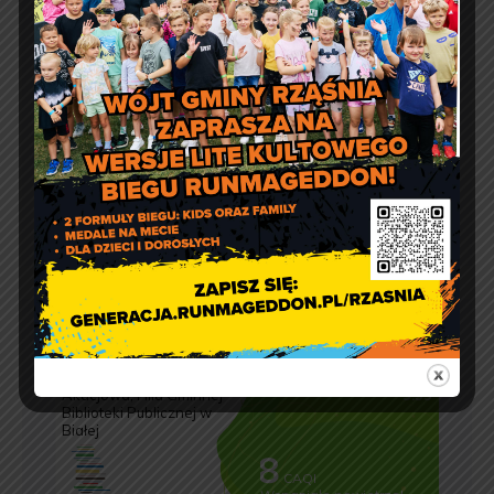
adres email:
gmina@rzasnia.pl
tel. 44 631-71-22 (biuro podawcze)
Godziny otwarcia Urzędu:
pon.: 9:00 – 17:00
wt. – pt.: 7:30 – 15:30
Jakość powietrza