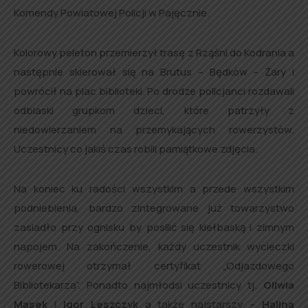
Komendy Powiatowej Policji w Pajęcznie.
Kolorowy peleton przemierzył trasę z Rząśni do Kodrania a
następnie skierował się na Brutus – Będków – Żary i
powrócił na plac biblioteki. Po drodze policjanci rozdawali
odblaski grupkom dzieci, które patrzyły z
niedowierzaniem na przemykających rowerzystów.
Uczestnicy co jakiś czas robili pamiątkowe zdjęcia.
Na koniec ku radości wszystkim a przede wszystkim
podniebienia, bardzo zintegrowane już towarzystwo
zasiadło przy ognisku by posilić się kiełbaską i zimnym
napojem. Na zakończenie, każdy uczestnik wycieczki
rowerowej otrzymał certyfikat „Odjazdowego
Bibliotekarza”. Ponadto najmłodsi uczestnicy tj.
Oliwia
Masek
i
Igor Leszczyk
a także najstarszy –
Halina