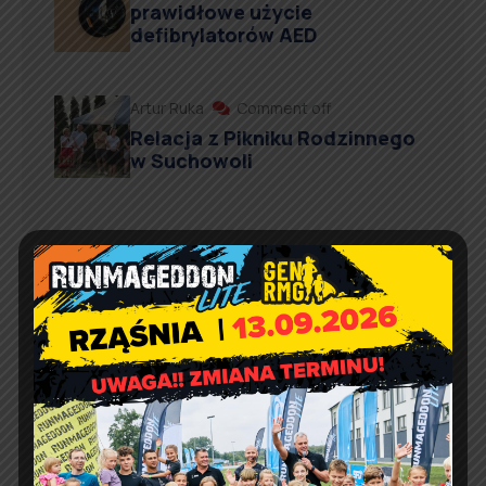
prawidłowe użycie
defibrylatorów AED
Artur Ruka
Comment off
Relacja z Pikniku Rodzinnego
w Suchowoli
Kontakt
Urząd Gminy w Rząśni
ul. 1 Maja 37
98 – 332 Rząśnia
e-doręczenia:
AE:PL-57726-56911-GBSAJ-23