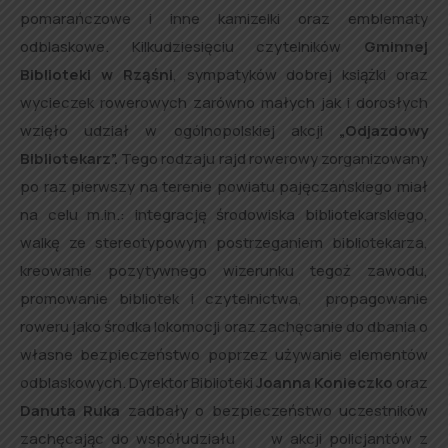
pomarańczowe i inne kamizelki oraz emblematy
odblaskowe. Kilkudziesięciu czytelników
Gminnej
Biblioteki w Rząśni
, sympatyków dobrej książki oraz
wycieczek rowerowych zarówno małych jak i dorosłych
wzięło udział w ogólnopolskiej akcji
„Odjazdowy
Bibliotekarz”.
Tego rodzaju rajd rowerowy zorganizowany
po raz pierwszy na terenie powiatu pajęczańskiego miał
na celu
m.in.: integrację środowiska bibliotekarskiego,
walkę ze stereotypowym postrzeganiem bibliotekarza,
kreowanie pozytywnego wizerunku tegoż zawodu,
promowanie bibliotek i czytelnictwa, propagowanie
roweru jako środka lokomocji oraz zachęcanie do dbania o
własne bezpieczeństwo poprzez używanie elementów
odblaskowych. Dyrektor Biblioteki
Joanna Konieczko
oraz
Danuta Ruka
zadbały o bezpieczeństwo uczestników
zachęcając do współudziału w akcji policjantów z