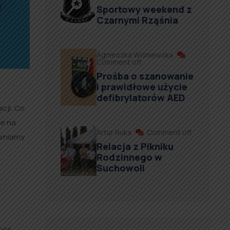
Sportowy weekend z
Czarnymi Rząśnia
Agnieszka Wiśniewska
Comment off
Prośba o szanowanie
i prawidłowe użycie
defibrylatorów AED
cji. Co
te na
Artur Ruka
Comment off
awniamy
Relacja z Pikniku
Rodzinnego w
Suchowoli
ęść