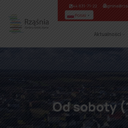
44 631-71-22
gmina@rzas
Polski
▼
Aktualności
Od soboty (1