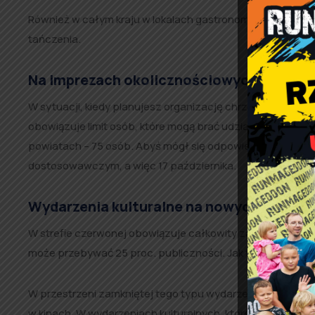
Również w całym kraju w lokalach gastronomicznych i in
tańczenia.
Na imprezach okolicznościowych – mniej 
W sytuacji, kiedy planujesz organizację chrzcin, wesel c
obowiązuje limit osób, które mogą brać udział w tego typ
powiatach – 75 osób. Abyś mógł się odpowiednio przygot
dostosowawczym, a więc 17 października.
Wydarzenia kulturalne na nowych zasada
W strefie czerwonej obowiązuje całkowity zakaz organizac
może przebywać 25 proc. publiczności. Jak to wygląda w 
W przestrzeni zamkniętej tego typu wydarzenie może odby
w kinach. W wydarzeniach kulturalnych, które odbywają s