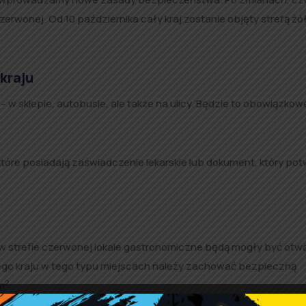
erwonej. Od 10 października cały kraj zostanie objęty strefą żół
kraju
 – w sklepie, autobusie, ale także na ulicy. Będzie to obowiązkow
tóre posiadają zaświadczenie lekarskie lub dokument, który po
 w strefie czerwonej lokale gastronomiczne będą mogły być otw
łego kraju w tego typu miejscach należy zachować bezpieczną
2.
m