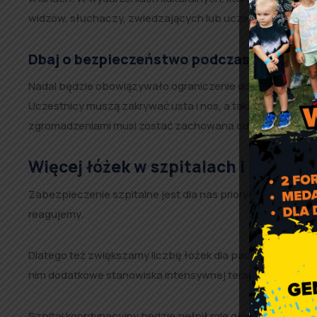
widzów, słuchaczy, zwiedzających lub uczestników nie mo
Dbaj o bezpieczeństwo podczas zgromad
Nadal będzie obowiązywało ograniczenie dotyczące licz
Uczestnicy muszą zakrywać usta i nos, a także zachować
zgromadzeniami musi zostać zachowana odległość – min
Więcej łóżek w szpitalach i nowy p
Zabezpieczenie szpitalne jest dla nas priorytetem podcz
reagujemy.
Dlatego też zwiększamy liczbę łóżek dla pacjentów z CO
nim dodatkowe stanowiska intensywnej terapii dla pacje
Szpital koordynacyjny będzie pełnił rolę głównego szpi