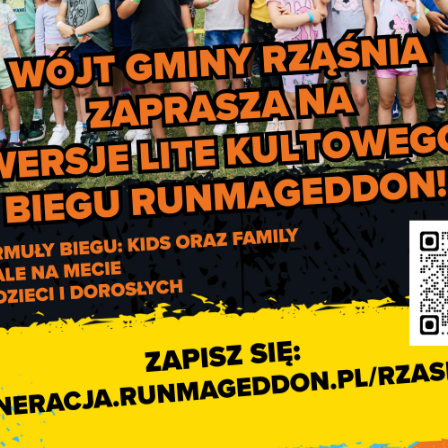
2
że być większa niż 1 osoba na 5 m
.
zenia
by uczestników zgromadzeń. Może to być maksymalnie 150 osób
 minimum 1,5 m odległości od innych osób. Dodatkowo, pomiędz
imum 100 m.
roces koordynacji
as walki z koronawirusem. Obserwujemy, analizujemy i na bieżąc
VID-19. W każdym województwie powstanie szpital koordynacyjn
ntów zarażonych koronawirusem.
tala w danym województwie. Co ważne, będzie ukierunkowany na