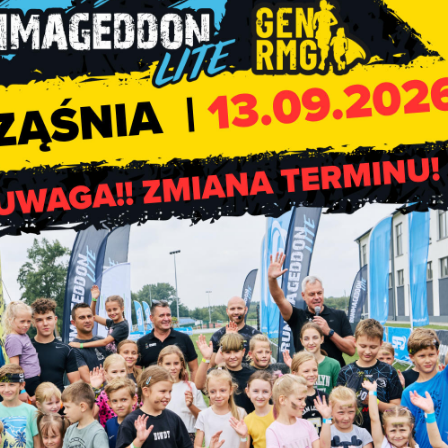
nych zamkniętych pomieszczeniach nie można udostępniać miejs
gości
zy innych imprez okolicznościowych, powinieneś pamiętać, że
u wydarzeniach. W strefie czerwonej – 50 osób, w pozostałych
ować, to ograniczenie wejdzie w życie z tygodniowym okresem
ch
ji i uczestniczenia w wydarzeniach kulturalnych. W kinach nato
pozostałej części kraju?
ć się z udziałem 25 proc. publiczności – taka sama zasada ob
ię w plenerze może uczestniczyć maksymalnie 100 osób – jednak 