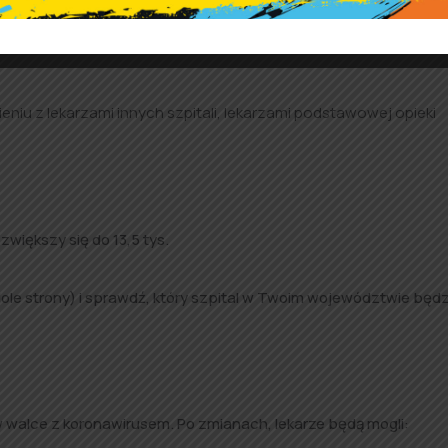
staną włączeni w skład wojewódzkich zespołów zarządzania
iu z lekarzami innych szpitali, lekarzami podstawowej opieki
zwiększy się do 13,5 tys.
ole strony) i sprawdź, który szpital w Twoim województwie będz
 walce z koronawirusem. Po zmianach, lekarze będą mogli: