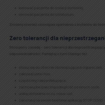
kierować pacjenta do izolacji domowej,
kierować pacjenta do izolatorium.
Znosimy również obowiązek spełnienia 4 kryteriów do tes
Zero tolerancji dla nieprzestrzega
Stosujemy zasadę – zero tolerancji dla nieprzestrzegaj
odpowiedzialności. Pamiętaj o tym! Dlatego też:
stosuj się do obecnie obowiązujących ograniczeń,
zakrywaj usta i nos,
często myj i dezynfekuj ręce,
zachowuj bezpieczną odległość od innych osób,
unikaj dotykania oczu, nosa i ust,
zainstaluj na swoim telefonie aplikację STOP COVID 