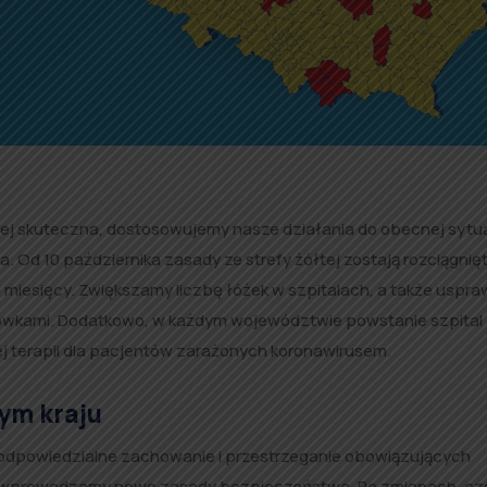
ej skuteczna, dostosowujemy nasze działania do obecnej sytua
d 10 października zasady ze strefy żółtej zostają rozciągnię
h miesięcy. Zwiększamy liczbę łóżek w szpitalach, a także uspr
ówkami. Dodatkowo, w każdym województwie powstanie szpital
j terapii dla pacjentów zarażonych koronawirusem.
ym kraju
 odpowiedzialne zachowanie i przestrzeganie obowiązujących
ęcy wprowadzamy nowe zasady bezpieczeństwa. Po zmianach, cz