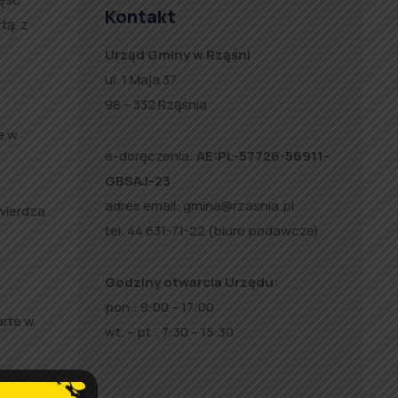
Kontakt
tą, z
Urząd Gminy w Rząśni
ul. 1 Maja 37
98 – 332 Rząśnia
e w
e-doręczenia:
AE:PL-57726-56911-
GBSAJ-23
adres email:
gmina@rzasnia.pl
twierdza
tel. 44 631-71-22 (biuro podawcze)
Godziny otwarcia Urzędu:
pon.: 9:00 – 17:00
arte w
wt. – pt.: 7:30 – 15:30