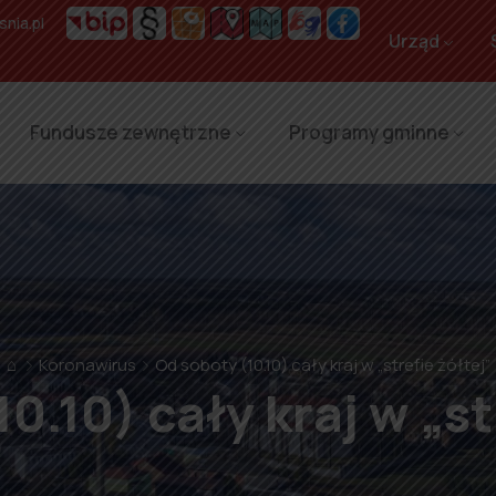
nia.pl
Urząd
Fundusze zewnętrzne
Programy gminne
⌂
Koronawirus
Od soboty (10.10) cały kraj w „strefie żółtej”
0.10) cały kraj w „st