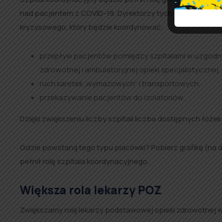
nad pacjentem z COVID-19. Dyrektorzy tych placówek zo
kryzysowego, który będzie koordynować:
przepływ pacjentów pomiędzy szpitalami w uzgodnien
zdrowotnej i ambulatoryjnej opieki specjalistycznej,
ruch karetek „wymazowych” i transportowych,
przekazywanie pacjentów do izolatoriów.
Dzięki zwiększeniu liczby szpitali liczba dostępnych łóżek 
Gdzie powstaną tego typu placówki? Pobierz grafikę (na d
pełnił rolę szpitala koordynacyjnego.
Większa rola lekarzy POZ
Zwiększamy rolę lekarzy podstawowej opieki zdrowotnej w