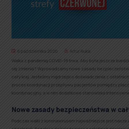
8 października 2020
Artur Ruka
Walka z pandemią COVID-19 trwa. Aby była jeszcze bardzi
się zmienia? Wprowadzamy nowe zasady bezpieczeństwa. O
cały kraj. Jesteśmy mądrzejsi o doświadczenia z ostatnic
proces koordynacji przepływu pacjentów pomiędzy plac
koordynacyjny, a w nim dodatkowe stanowiska intensywne
Nowe zasady bezpieczeństwa w cał
Podczas walki z koronawirusem najważniejsze jest nasze
obostrzeń. Bogatsi o doświadczenia z ostatnich miesi