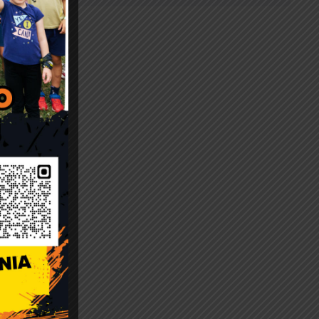
.
y
o
y, a w
 opiekę