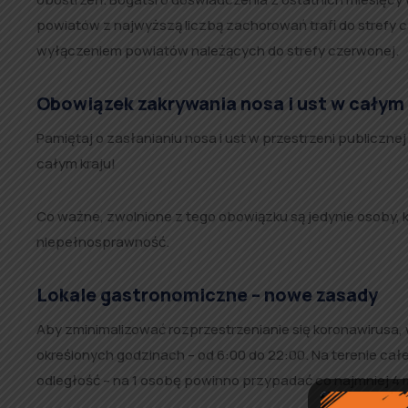
powiatów z najwyższą liczbą zachorowań trafi do strefy cz
wyłączeniem powiatów należących do strefy czerwonej.
Obowiązek zakrywania nosa i ust w całym 
Pamiętaj o zasłanianiu nosa i ust w przestrzeni publicznej
całym kraju!
Co ważne, zwolnione z tego obowiązku są jedynie osoby, k
niepełnosprawność.
Lokale gastronomiczne – nowe zasady
Aby zminimalizować rozprzestrzenianie się koronawirusa,
określonych godzinach – od 6:00 do 22:00. Na terenie ca
odległość – na 1 osobę powinno przypadać co najmniej 4 