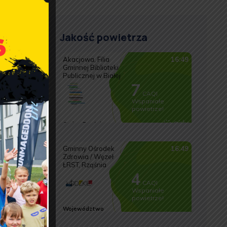
c do
Jakość powietrza
miast
owiązuje
liczba