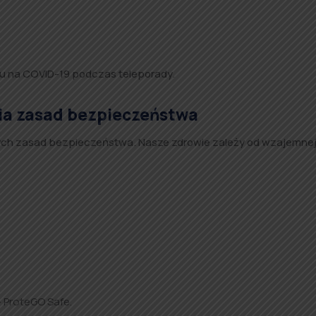
tu na COVID-19 podczas teleporady.
nia zasad bezpieczeństwa
ących zasad bezpieczeństwa. Nasze zdrowie zależy od wzajemne
– ProteGO Safe.