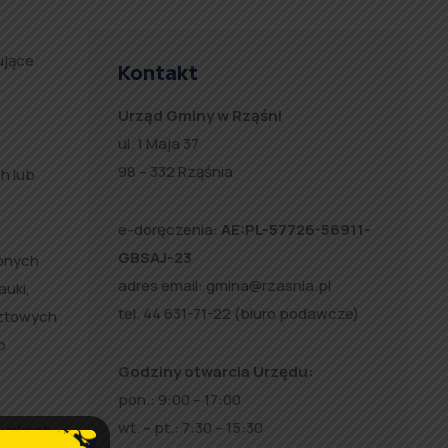
ujące
Kontakt
a
Urząd Gminy w Rząśni
ul. 1 Maja 37
98 – 332 Rząśnia
h lub
e-doręczenia:
AE:PL-57726-56911-
GBSAJ-23
zonych
adres email:
gmina@rzasnia.pl
auki,
tel. 44 631-71-22 (biuro podawcze)
cztowych
b
Godziny otwarcia Urzędu:
pon.: 9:00 – 17:00
wt. – pt.: 7:30 – 15:30
dynkach,