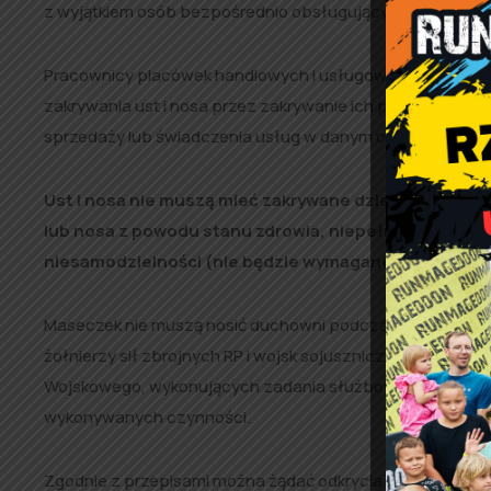
z wyjątkiem osób bezpośrednio obsługujących interesantó
Pracownicy placówek handlowych i usługowych mogą w 
zakrywania ust i nosa przez zakrywanie ich przy pomocy p
sprzedaży lub świadczenia usług w danym obiekcie są od
Ust i nosa nie muszą mieć zakrywane dzieci do ukończ
lub nosa z powodu stanu zdrowia, niepełnosprawnośc
niesamodzielności (nie będzie wymagane okazanie orz
Maseczek nie muszą nosić duchowni podczas sprawowania k
żołnierzy sił zbrojnych RP i wojsk sojuszniczych, a tak
Wojskowego, wykonujących zadania służbowe, stosującyc
wykonywanych czynności.
Zgodnie z przepisami można żądać odkrycia ust i nosa w r