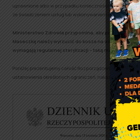
uprawnione albo w przypadku konieczności identyfikacji l
ze świadczeniem usług lub wykonywaniem czynności za
Ministerstwo Zdrowia przypomina, aby podczas zdejmo
Maseczkę należy wyrzucić do kosza na odpady, a nast
wymagają regularnej sterylizacji – taką maseczkę nale
Poniżej prezentujemy całość Rozporządzenia Rady Ministr
ustanowienia określonych ograniczeń, nakazów i zakazów