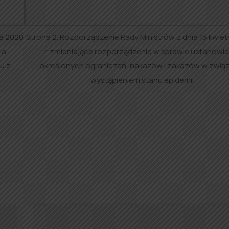
ia 2020
Strona 2. Rozporządzenie Rady Ministrów z dnia 15 kwiet
ia
r. zmieniające rozporządzenie w sprawie ustanowie
u z
określonych ograniczeń, nakazów i zakazów w związ
wystąpieniem stanu epidemii