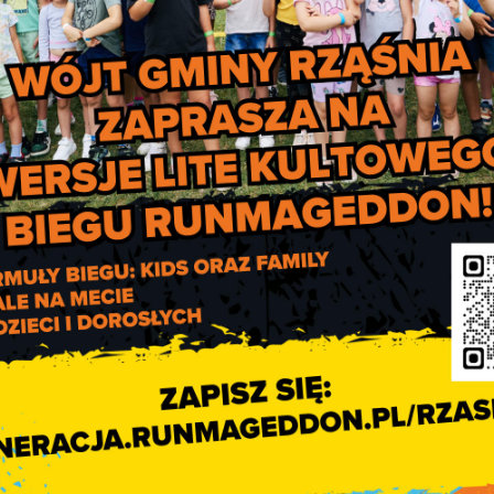
ub weryfikacji tożsamości danej osoby przez inne osoby w zwią
wodowych.
wania maseczki jednorazowej nie dotykać nią oczu, nosa i
ępnie umyć ręce wodą i mydłem. Z kolei wielorazowe masec
ży prać w temperaturze co najmniej 60 st. C.
ów z dnia 15 kwietnia 2020 r. zmieniającego rozporządzenie w s
 w związku z wystąpieniem stanu epidemii.