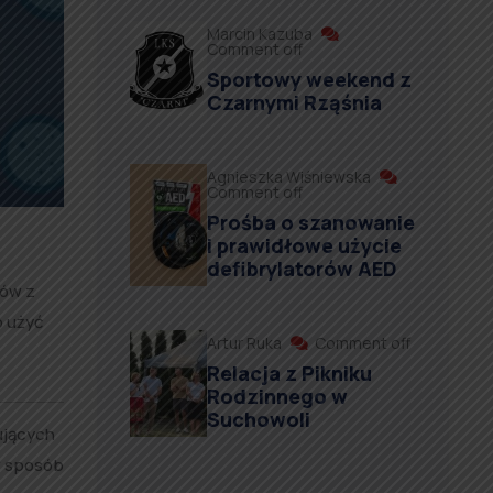
Marcin Kazuba
Comment off
Sportowy weekend z
Czarnymi Rząśnia
Agnieszka Wiśniewska
Comment off
Prośba o szanowanie
i prawidłowe użycie
defibrylatorów AED
rów z
o użyć
Artur Ruka
Comment off
Relacja z Pikniku
Rodzinnego w
Suchowoli
ujących
w sposób