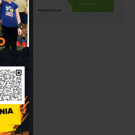
zku
 ust.
zki
prawie