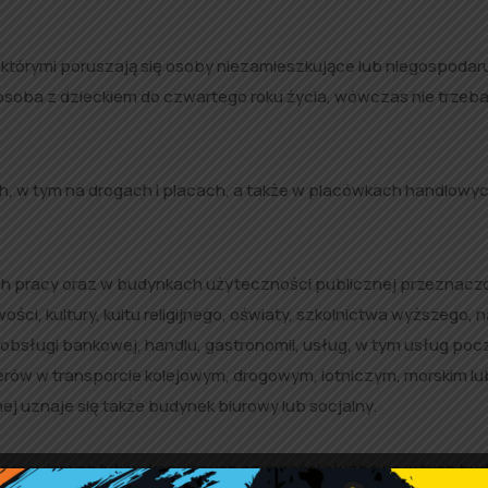
którymi poruszają się osoby niezamieszkujące lub niegospodar
soba z dzieckiem do czwartego roku życia, wówczas nie trzeb
h, w tym na drogach i placach, a także w placówkach handlowyc
ach pracy oraz w budynkach użyteczności publicznej przeznac
ści, kultury, kultu religijnego, oświaty, szkolnictwa wyższego, n
, obsługi bankowej, handlu, gastronomii, usług, w tym usług po
żerów w transporcie kolejowym, drogowym, lotniczym, morskim lu
 uznaje się także budynek biurowy lub socjalny.
b pracujących lub wykonujących czynności służbowe w tych bu