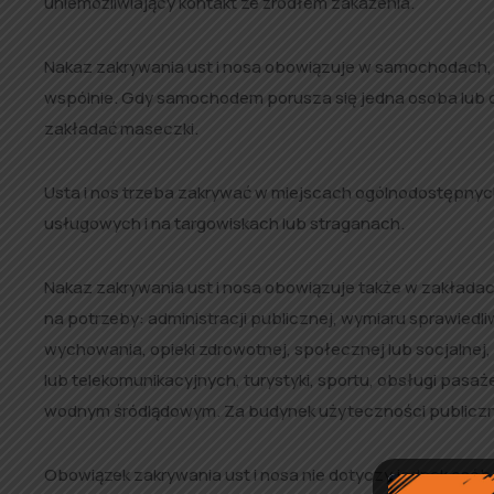
uniemożliwiający kontakt ze źródłem zakażenia.
Nakaz zakrywania ust i nosa obowiązuje w samochodach, 
wspólnie. Gdy samochodem porusza się jedna osoba lub o
zakładać maseczki.
Usta i nos trzeba zakrywać w miejscach ogólnodostępnyc
usługowych i na targowiskach lub straganach.
Nakaz zakrywania ust i nosa obowiązuje także w zakład
na potrzeby: administracji publicznej, wymiaru sprawiedliwo
wychowania, opieki zdrowotnej, społecznej lub socjalnej
lub telekomunikacyjnych, turystyki, sportu, obsługi pasa
wodnym śródlądowym. Za budynek użyteczności publicznej
Obowiązek zakrywania ust i nosa nie dotyczy jednak osó