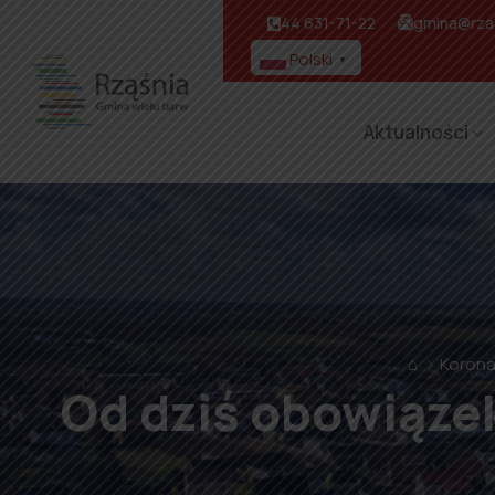
44 631-71-22
gmina@rzas
Polski
▼
Aktualności
⌂
Korona
Od dziś obowiązek