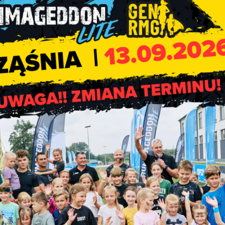
w lub klientów.
czasie wykonywania czynności zawodowych realizować obowią
rzyłbicy, jeżeli wszystkie stanowiska kasowe, miejsca prowadz
dzielone od klientów dodatkową przesłoną ochronną.
enia czwartego roku życia oraz osoby, które nie mogą zakr
i intelektualnej w stopniu umiarkowanym albo głębokim lu
eczenia lub zaświadczenia w tym zakresie).
ultu religijnego. Obowiązek zakrywania ust i nosa nie dotyczy
że funkcjonariuszy Służby Kontrwywiadu Wojskowego i Służby Wy
h środki ochrony osobistej odpowiednie do rodzaju
azie legitymowania osoby w celu ustalenia jej tożsamości przez