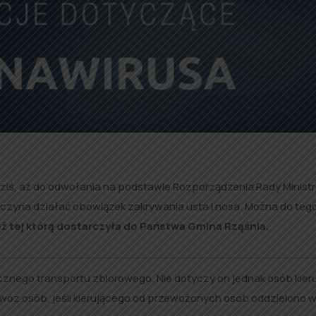
iś, aż do odwołania na podstawie Rozporządzenia Rady Minist
aczyna działać obowiązek zakrywania usta i nosa. Można do teg
ż tej którą dostarczyła do Państwa Gmina Rząśnia.
cznego transportu zbiorowego. Nie dotyczy on jednak osób kier
óz osób, jeśli kierującego od przewożonych osób oddzielono 