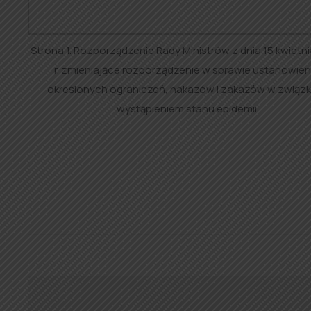
Strona 1. Rozporządzenie Rady Ministrów z dnia 15 kwietn
r. zmieniające rozporządzenie w sprawie ustanowien
określonych ograniczeń, nakazów i zakazów w związk
wystąpieniem stanu epidemii