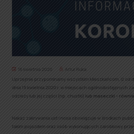
16 kwietnia 2020
Artur Ruka
Uprzejmie przypominamy wszystkim Mieszkańcom, iż od dz
dnia 15 kwietnia 2020 r. w miejscach ogólnodostępnych z
odzieży lub jej części (np. chustki)
lub maseczki – równie
Nakaz zakrywania ust i nosa obowiązuje w środkach publi
takim pojazdem oraz osób wykonujących zarobkowy przew