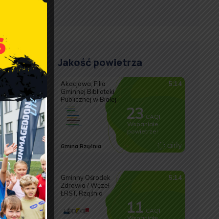
zek
enia
Jakość powietrza
ywać ust
b
 również
wiadu
 organy