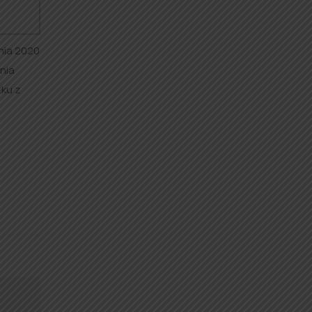
nia 2020
nia
ku z