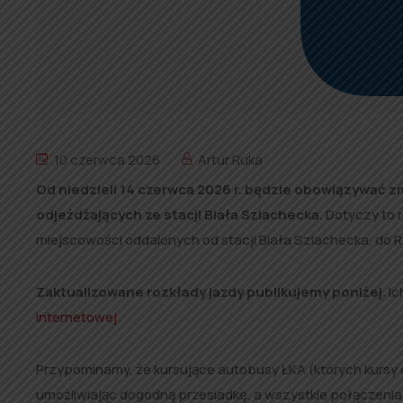
10 czerwca 2026
Artur Ruka
Od niedzieli 14 czerwca 2026 r. będzie obowiązywać zm
odjeżdżających ze stacji Biała Szlachecka.
Dotyczy to 
miejscowości oddalonych od stacji Biała Szlachecka, do R
Zaktualizowane rozkłady jazdy publikujemy poniżej.
Ic
internetowej
.
Przypominamy, że kursujące autobusy ŁKA (których kursy
umożliwiając dogodną przesiadkę, a wszystkie połączeni