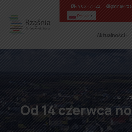
44 631-71-22
gmina@rzas
Polski
▼
Aktualności
⌂
St
Od 14 czerwca no