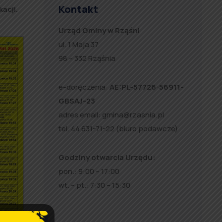
Kontakt
acji.
Urząd Gminy w Rząśni
ul. 1 Maja 37
98 – 332 Rząśnia
e-doręczenia:
AE:PL-57726-56911-
GBSAJ-23
adres email:
gmina@rzasnia.pl
tel. 44 631-71-22 (biuro podawcze)
Godziny otwarcia Urzędu:
pon.: 9:00 – 17:00
wt. – pt.: 7:30 – 15:30