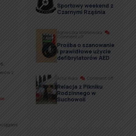
Sportowy weekend z
Czarnymi Rząśnia
Agnieszka Wiśniewska
Comment off
Prośba o szanowanie
i prawidłowe użycie
defibrylatorów AED
46,
żerów z
Artur Ruka
Comment off
Relacja z Pikniku
Rodzinnego w
nie
Suchowoli
ociągami