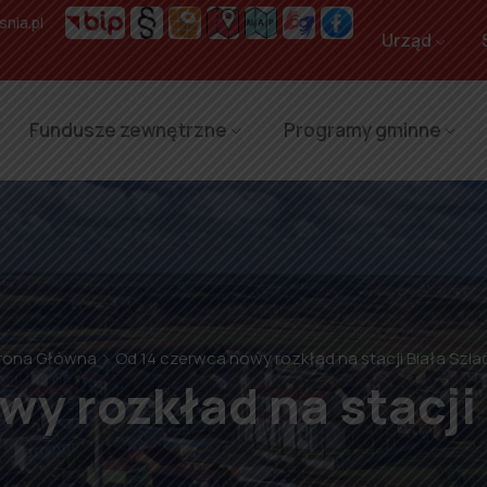
nia.pl
Urząd
Fundusze zewnętrzne
Programy gminne
rona Główna
Od 14 czerwca nowy rozkład na stacji Biała Szl
wy rozkład na stacji