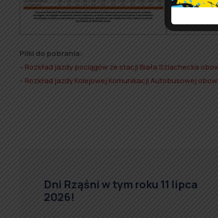
Pliki do pobrania:
–
Rozkład jazdy pociągów ze stacji Biała Szlachecka obow
–
Rozkład jazdy Kolejowej Komunikacji Autobusowej obowi
Dni Rząśni w tym roku 11 lipca
2026!