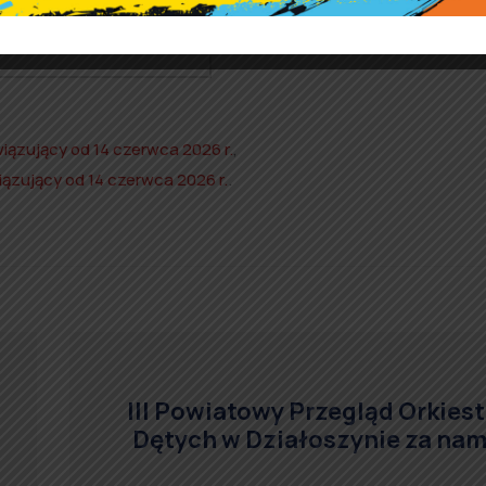
iązujący od 14 czerwca 2026 r.
,
ązujący od 14 czerwca 2026 r.
.
III Powiatowy Przegląd Orkiest
Dętych w Działoszynie za nam