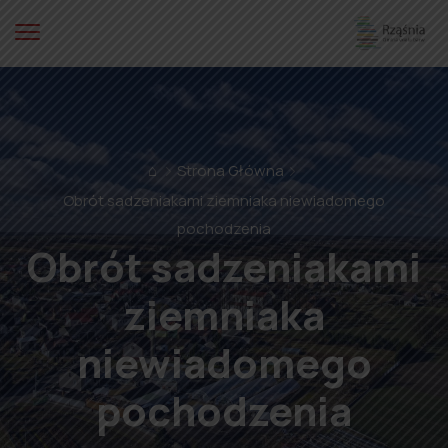
⌂
Strona Główna
Obrót sadzeniakami ziemniaka niewiadomego
pochodzenia
Obrót sadzeniakami
ziemniaka
niewiadomego
pochodzenia