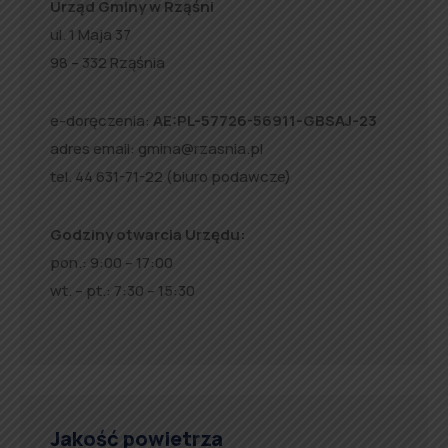
Urząd Gminy w Rząśni
ul. 1 Maja 37
98 – 332 Rząśnia
e-doręczenia:
AE:PL-57726-56911-GBSAJ-23
adres email:
gmina@rzasnia.pl
tel. 44 631-71-22 (biuro podawcze)
Godziny otwarcia Urzędu:
pon.: 9:00 – 17:00
wt. – pt.: 7:30 – 15:30
Jakość powietrza