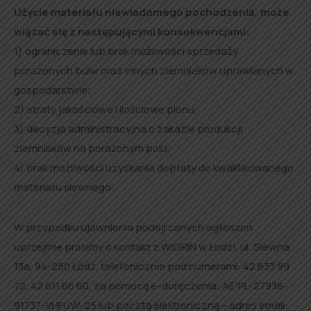
Użycie materiału niewiadomego pochodzenia, może
wiązać się z następującymi konsekwencjami:
1) ograniczenie lub brak możliwości sprzedaży
porażonych bulw oraz innych ziemniaków uprawianych w
gospodarstwie;
2) straty jakościowe i ilościowe plonu;
3) decyzja administracyjna o zakazie produkcji
ziemniaków na porażonym polu;
4) brak możliwości uzyskania dopłaty do kwalifikowanego
materiału siewnego.
W przypadku ujawnienia podejrzanych ogłoszeń
uprzejmie prosimy o kontakt z WIORIN w Łodzi, ul. Siewna
13a, 94-250 Łódź, telefonicznie pod numerami: 42 633 99
72, 42 611 66 60, za pomocą e-doręczenia: AE:PL-27938-
91737-VHFUW-25 lub pocztą elektroniczną – adres email: