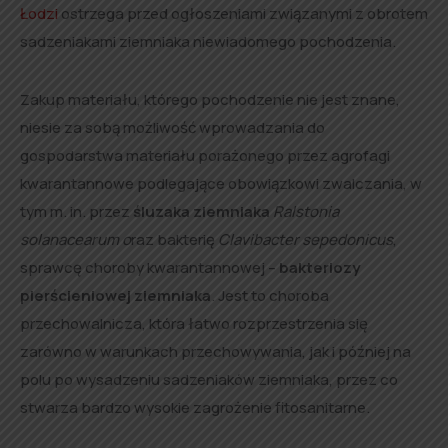
Łodzi
ostrzega przed ogłoszeniami związanymi z obrotem
sadzeniakami ziemniaka niewiadomego pochodzenia.
Zakup materiału, którego pochodzenie nie jest znane,
niesie za sobą możliwość wprowadzania do
gospodarstwa materiału porażonego przez agrofagi
kwarantannowe podlegające obowiązkowi zwalczania, w
tym m. in. przez
śluzaka ziemniaka
Ralstonia
solanacearum o
raz bakterię
Clavibacter sepedonicus
,
sprawcę choroby kwarantannowej –
bakteriozy
pierścieniowej ziemniaka
. Jest to choroba
przechowalnicza, która łatwo rozprzestrzenia się
zarówno w warunkach przechowywania, jak i później na
polu po wysadzeniu sadzeniaków ziemniaka, przez co
stwarza bardzo wysokie zagrożenie fitosanitarne.