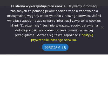
Ta strona wykorzystuje pliki cookie.
Używamy informacji
zapisanych za pomocą plików cookies w celu zapewnienia
maksymalnej wygody w korzystaniu z naszego serwisu. Jeżeli
wyrażasz zgodę na zapisywanie informacji zawartej w cookies
kliknij "Zgadzam się". Jeśli nie wyrażasz zgody, ustawienia
dotyczące plików cookies możesz zmienić w swojej
przeglądarce. Możesz się także zapoznać z
polityką
prywatności naszego serwisu.
ZGADZAM SIĘ
Urząd Gminy w Rząśni
ul. 1 Maja 37
98-332 Rząśnia
AE:PL-57726-56911-GBSAJ-23 (e-doręczenia)
gmina@rzasnia.pl