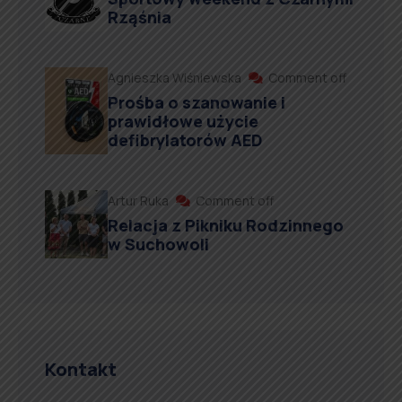
Rząśnia
Agnieszka Wiśniewska
Comment off
Prośba o szanowanie i
prawidłowe użycie
defibrylatorów AED
Artur Ruka
Comment off
Relacja z Pikniku Rodzinnego
w Suchowoli
Kontakt