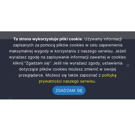
Ta strona wykorzystuje pliki cookie.
Używamy informacji
zapisanych za pomocą plików cookies w celu zapewnienia
maksymalnej wygody w korzystaniu z naszego serwisu. Jeżeli
wyrażasz zgodę na zapisywanie informacji zawartej w cookies
kliknij "Zgadzam się". Jeśli nie wyrażasz zgody, ustawienia
dotyczące plików cookies możesz zmienić w swojej
przeglądarce. Możesz się także zapoznać z
polityką
prywatności naszego serwisu.
ZGADZAM SIĘ
Urząd Gminy w Rząśni
ul. 1 Maja 37
98-332 Rząśnia