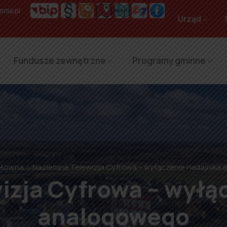
nia.pl
Urząd
Fundusze zewnętrzne
Programy gminne
Główna
Naziemna Telewizja Cyfrowa – wyłączenie nadajnika
zja Cyfrowa – wyłą
analogowego