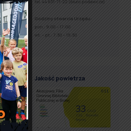
tel. 44 631-71-22 (biuro podawcze)
Godziny otwarcia Urzędu:
pon.: 9:00 – 17:00
wt. – pt.: 7:30 – 15:30
Jakość powietrza