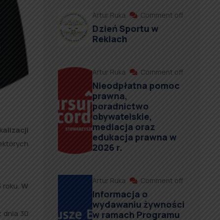
Artur Ruka
Comment off
Dzień Sportu w
Reklach
Artur Ruka
Comment off
Nieodpłatna pomoc
prawna,
poradnictwo
obywatelskie,
mediacja oraz
alizacji
edukacja prawna w
ektórych
2026 r.
Artur Ruka
Comment off
 roku.
W
Informacja o
wydawaniu żywności
 dnia 30
w ramach Programu