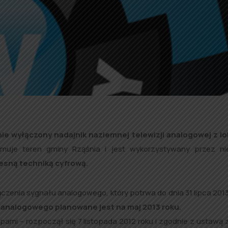
nie wyłączony nadajnik naziemnej telewizji analogowej z lok
muje teren gminy Rząśnia i jest wykorzystywany przez ni
esną techniką cyfrową.
zenia sygnału analogowego, który potrwa do dnia 31 lipca 2013
analogowego planowane jest na maj 2013 roku.
i – rozpoczął się 7 listopada 2012 roku i zgodnie z ustawą z