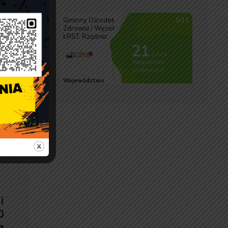
i
0
a