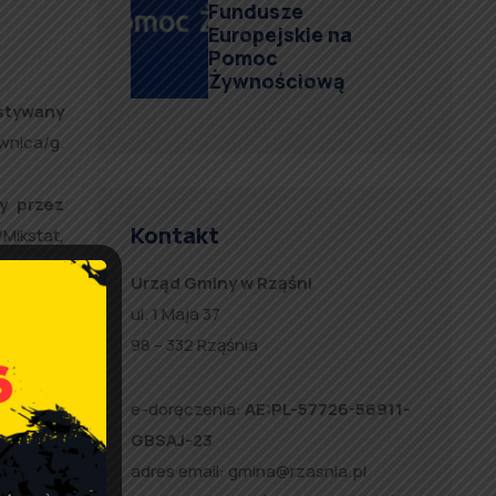
Fundusze
Europejskie na
Pomoc
Żywnościową
ystywany
wnica/g.
y przez
Kontakt
ikstat,
sinowo,
Urząd Gminy w Rząśni
ul. 1 Maja 37
98 – 332 Rząśnia
e-doręczenia:
AE:PL-57726-56911-
nej oraz
GBSAJ-23
rmujący o
adres email:
gmina@rzasnia.pl