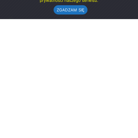
prywatności naszego serwisu.
ZGADZAM SIĘ
Urząd Gminy w Rząśni
ul. 1 Maja 37
98-332 Rząśnia
AE:PL-57726-56911-GBSAJ-23 (e-doręczenia)
gmina@rzasnia.pl
44 631-71-22 (biuro podawcze)
Godziny otwarcia Urzędu:
pon.: 9.00-17.00
wt.-pt.: 7.30-15.30