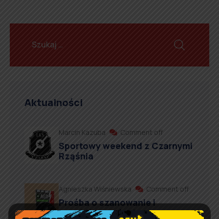
Aktualności
Marcin Kazuba
Comment off
Sportowy weekend z Czarnymi
Rząśnia
Agnieszka Wiśniewska
Comment off
Prośba o szanowanie i
prawidłowe użycie