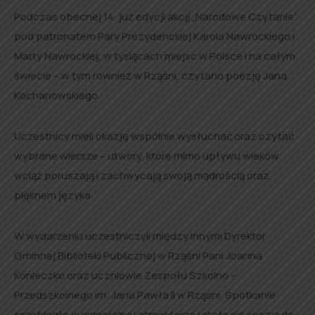
Podczas obecnej 14. już edycji akcji „Narodowe Czytanie”
pod patronatem Pary Prezydenckiej Karola Nawrockiego i
Marty Nawrockiej, w tysiącach miejsc w Polsce i na całym
świecie – w tym również w Rząśni, czytano poezję Jana
Kochanowskiego.
Uczestnicy mieli okazję wspólnie wysłuchać oraz czytać
wybrane wiersze – utwory, które mimo upływu wieków
wciąż poruszają i zachwycają swoją mądrością oraz
pięknem języka.
W wydarzeniu uczestniczyli między innymi Dyrektor
Gminnej Biblioteki Publicznej w Rząśni Pani Joanna
Konieczko oraz uczniowie Zespołu Szkolno –
Przedszkolnego im. Jana Pawła II w Rząśni. Spotkanie
przebiegło w kameralnej atmosferze i stało się okazją do