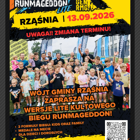
defibrylatorów AED
Artur Ruka
Comment off
Relacja z Pikniku Rodzinnego
w Suchowoli
Kontakt
Urząd Gminy w Rząśni
ul. 1 Maja 37
98 – 332 Rząśnia
e-doręczenia:
AE:PL-57726-56911-GBSAJ-23