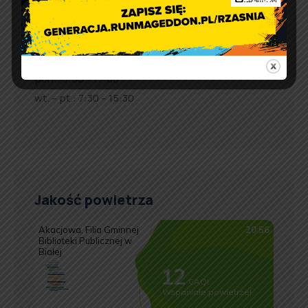
adres email:
gmina@rzasnia.pl
tel. 44 631-71-22 (biuro podawcze)
Godziny otwarcia Urzędu:
pon.: 9:00 – 17:00
wt. – pt.: 7:30 – 15:30
Jakość powietrza