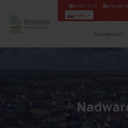
44 631-71-22
gmina@rzas
Polski
▼
Aktualności
Nadwarc