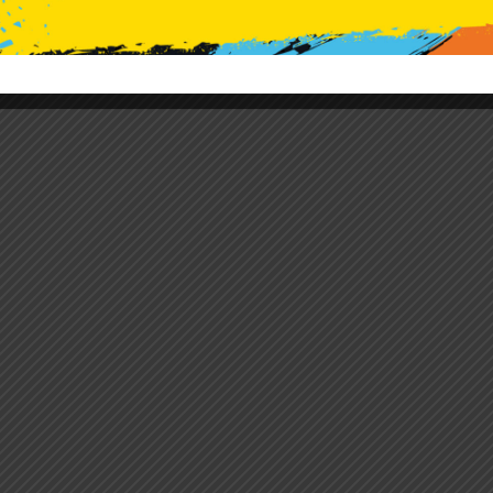
Olimpijczyków” na tereni
gminy Rząśni