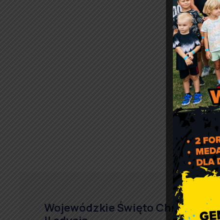
Wojewódzkie Święto Chrzanu –