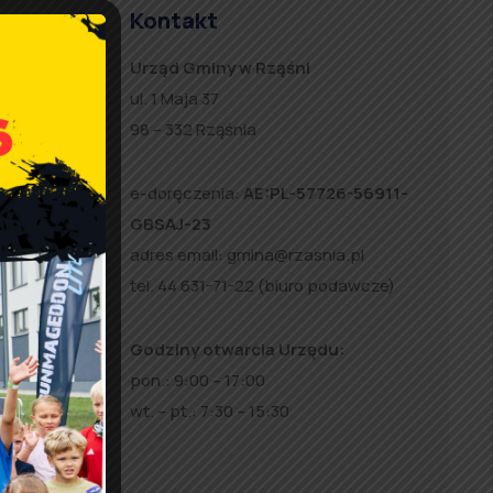
Kontakt
Urząd Gminy w Rząśni
ul. 1 Maja 37
98 – 332 Rząśnia
 MGDK
e-doręczenia:
AE:PL-57726-56911-
ia
GBSAJ-23
i WARTA
adres email:
gmina@rzasnia.pl
w.
tel. 44 631-71-22 (biuro podawcze)
Godziny otwarcia Urzędu:
pon.: 9:00 – 17:00
wt. – pt.: 7:30 – 15:30