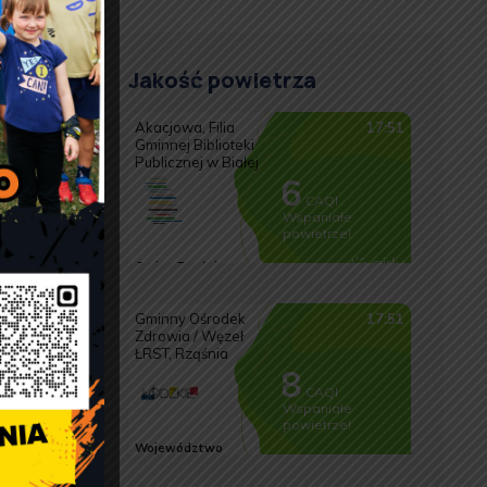
Jakość powietrza
i