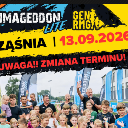
cja i prezentacja programu artystycznego grup działających w
aw oraz rękodzieła ludowego – przygotowane przez Stowarzyszen
u Warty”. Przewidziano także występ Orkiestry Dętej Cementown
niejszy wianek, rozpalanie ogniska i obrządek puszczania wiankó
ótkowy: