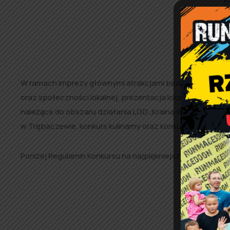
W ramach imprezy głównymi atrakcjami będą m.in. promo
oraz społeczności lokalnej, prezentacja lokalnych potr
należące do obszaru działania LGD „Kraina Wielkiego Łuk
w Trębaczewie, konkurs kulinarny oraz konkurs na najpięk
Poniżej Regulamin Konkursu na najpiękniejszy wianek sob