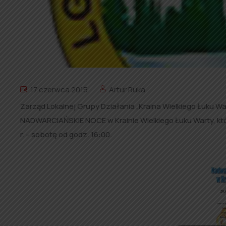
17 czerwca 2015
Artur Ruka
Zarząd Lokalnej Grupy Działania „Kraina Wielkiego Łuku W
NADWARCIAŃSKIE NOCE w Krainie Wielkiego Łuku Warty, któ
r. – sobotę od godz. 16:00.