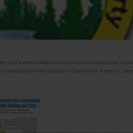
arty” oraz Burmistrz Miasta i Gminy Działoszyn serdecznie zapra
re odbędą się w Parku Strażaka w Działoszynie w dniu 20 czer