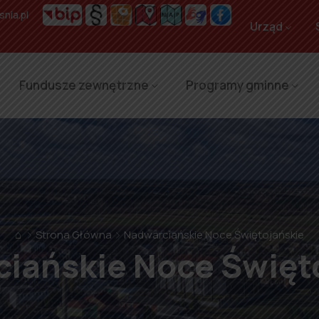
nia.pl
Urząd
Fundusze zewnętrzne
Programy gminne
⌂
Strona Główna
Nadwarciańskie Noce Świętojańskie
iańskie Noce Święt