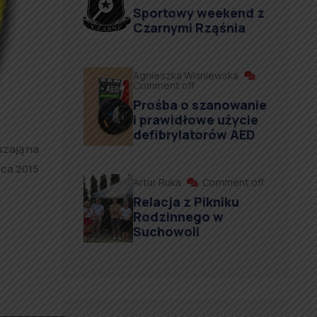
Sportowy weekend z
Czarnymi Rząśnia
Agnieszka Wiśniewska
Comment off
Prośba o szanowanie
i prawidłowe użycie
defibrylatorów AED
szają na
wca 2015
Artur Ruka
Comment off
Relacja z Pikniku
Rodzinnego w
Suchowoli