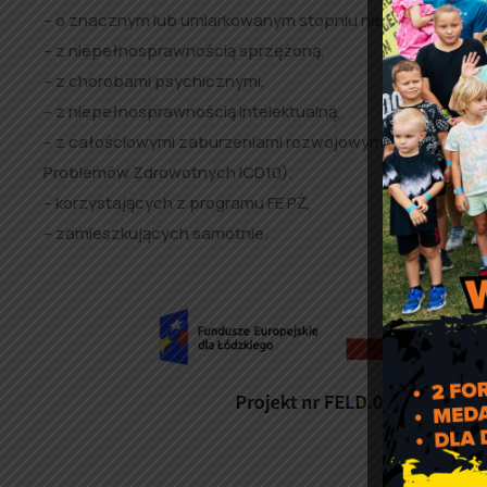
– o znacznym lub umiarkowanym stopniu niepełnosprawn
– z niepełnosprawnością sprzężoną,
– z chorobami psychicznymi,
– z niepełnosprawnością intelektualną,
– z całościowymi zaburzeniami rozwojowymi (w rozumien
Problemów Zdrowotnych ICD10),
– korzystających z programu FE PŻ,
– zamieszkujących samotnie.