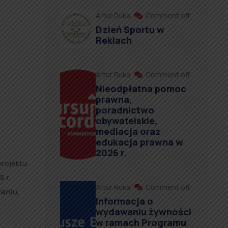
Artur Ruka
Comment off
Dzień Sportu w
Reklach
Artur Ruka
Comment off
Nieodpłatna pomoc
prawna,
poradnictwo
obywatelskie,
mediacja oraz
edukacja prawna w
2026 r.
projektu
 r.
Artur Ruka
Comment off
waniu
,
Informacja o
wydawaniu żywności
w ramach Programu