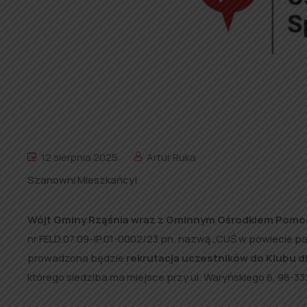
12 sierpnia 2025
Artur Ruka
Szanowni Mieszkańcy!
Wójt Gminy Rząśnia wraz z Gminnym Ośrodkiem Pomoc
nr FELD.07.09-IP.01-0002/23 pn. nazwą „CUŚ w powiecie p
prowadzona będzie
rekrutacja uczestników do Klubu 
którego siedziba ma miejsce przy ul. Waryńskiego 6, 98-33