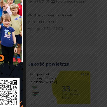
tel. 44 631-71-22 (biuro podawcze)
Godziny otwarcia Urzędu:
pon.: 9:00 – 17:00
wt. – pt.: 7:30 – 15:30
 i
Jakość powietrza