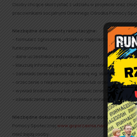
Osoby chcące skorzystać z udziału w projekcie oraz złoż
pracownikami socjalnymi Gminnego Ośrodka Pomocy Społeczn
Niezbędne dokumenty rekrutacyjne:
– formularz zgłoszenia udziału w zajęciach realizowany
funkcjonowaniu,
– dane uczestników indywidualnych,
– klauzulę informacyjną RODO dla uczestnika indywidualne
– zaświadczenie lekarskie lub ocenę wg. skali funkcjonowan
– orzeczenie o niepełnosprawności lub orzeczenie o stopn
– wywiad środowiskowy lub zaświadczenie z ośrodka pom
– oświadczenie uczestnika projektu o wyrażeniu zgody na
Niezbędne dokumenty rekrutacyjne dostępne są
u pr
Pomocy Społecznej
www.gopsrzasnia.naszops.pl
. Zgod
mieć będą osoby: