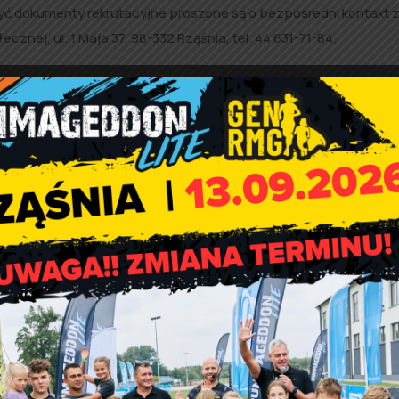
yć dokumenty rekrutacyjne proszone są o bezpośredni kontakt 
ej, ul. 1 Maja 37, 98-332 Rząśnia, tel. 44 631-71-84.
ch w Klubie dla osób potrzebujących wsparcia w codziennym
go projektu,
ia codziennego (skala Lawtona, skala Katza i skala Barthel),
iu niepełnosprawności (jeśli uczestnik posiada),
ocy społecznej zawierającą ocenę potrzeby wsparcia,
 wykorzystanie i rozpowszechnianie wizerunku.
acowników socjalnych oraz na stronie internetowej Gminnego O
nie z Regulaminem Klubu, pierwszeństwo do uczestnictwa w proj