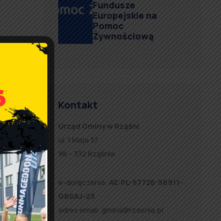
Fundusze
z
Europejskie na
Pomoc
Żywnościową
Kontakt
Urząd Gminy w Rząśni
ul. 1 Maja 37
98 – 332 Rząśnia
e-doręczenia:
AE:PL-57726-56911-
środka
GBSAJ-23
ekcie
adres email:
gmina@rzasnia.pl