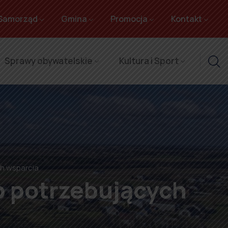
Samorząd
Gmina
Promocja
Kontakt
Sprawy obywatelskie
Kultura i Sport
h wsparcia
b potrzebujących