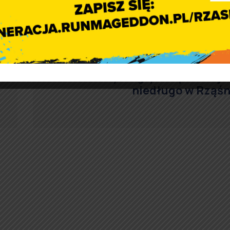
Korty do gry w squasha ju
niedługo w Rząśn