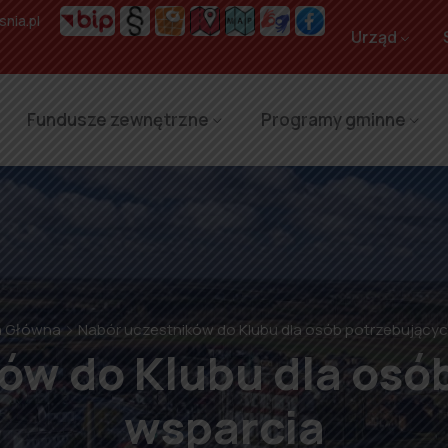
nia.pl
Urząd
Fundusze zewnętrzne
Programy gminne
a Główna
Nabór uczestników do Klubu dla osób potrzebującyc
ów do Klubu dla osó
wsparcia