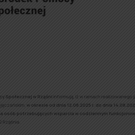
y Społecznej w Rząśni
informują, iż w ramach realizowanego 
ajęczańskim,
w okresie od dnia 12.08.2025 r. do dnia 14.08.2025
dla osób potrzebujących wsparcia w codziennym funkcjono
2 Rząśnia.