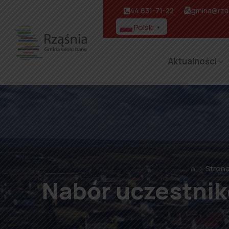
44 631-71-22
gmina@rzas
Polski
▼
Aktualności
⌂
Stron
Nabór uczestnik