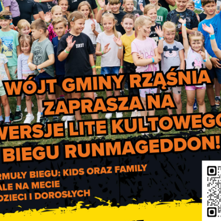
ości,
iu zgodnym z Międzynarodową Statystyczną Klasyfikacją Chorób