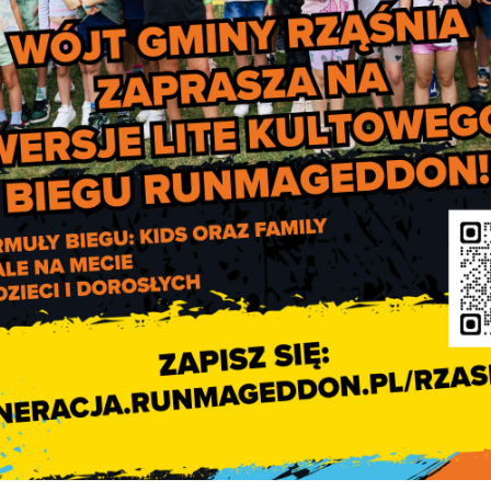
nformacji statystycznych, które posłużą w procesach
podejmo
regionalnym, a także krajowym.
Relacja z Mini Piknik
Rodzinnego w Kodrani