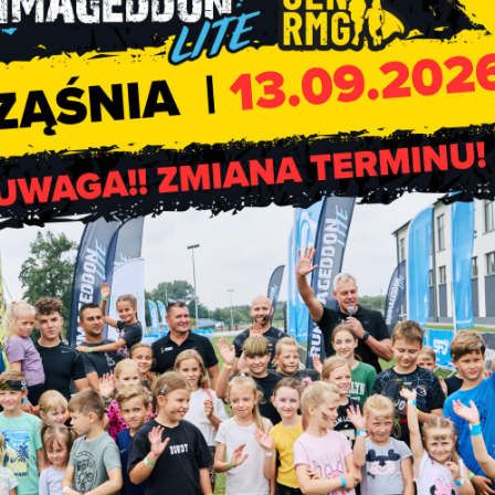
ziennie w godzinach pracy Urzędu punkt spisowy.
 22 279 99 99,
onić.
 Ludności i Mieszkań są chronione
tajemnica statystyczną
, 
.