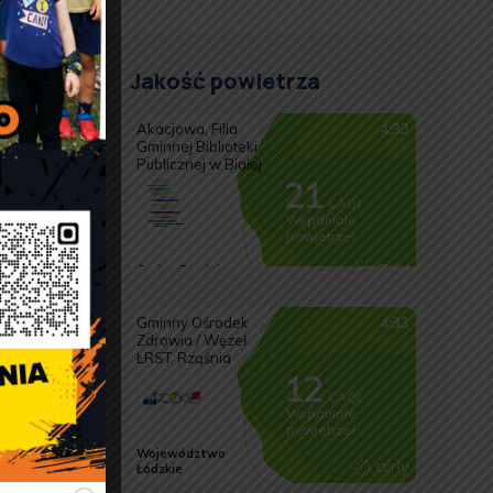
wania
Jakość powietrza
u
u