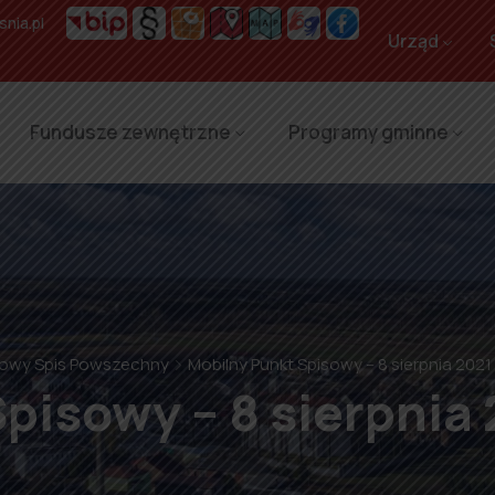
nia.pl
Urząd
Fundusze zewnętrzne
Programy gminne
owy Spis Powszechny
Mobilny Punkt Spisowy – 8 sierpnia 2021 
pisowy – 8 sierpnia 