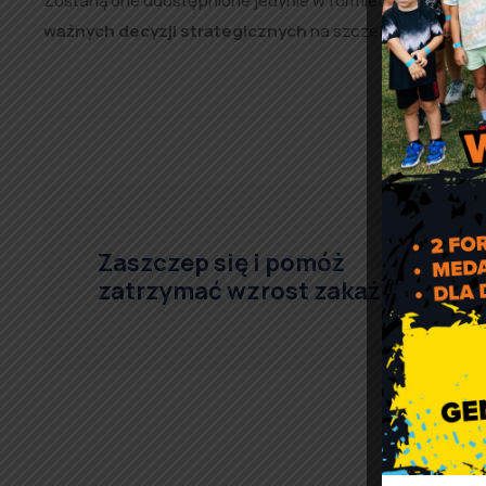
Zostaną one udostępnione jedynie w formie wynikowych i
ważnych decyzji strategicznych
na szczeblu lokalnym, 
Zaszczep się i pomóż
zatrzymać wzrost zakażeń!