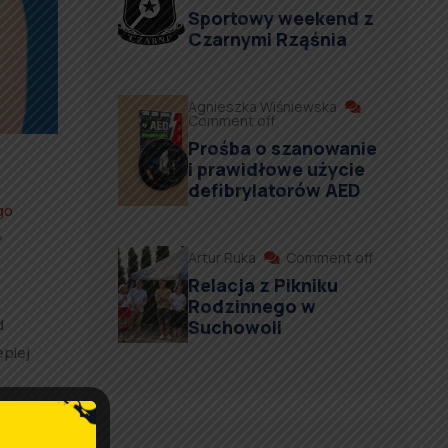
Sportowy weekend z
Czarnymi Rząśnia
Agnieszka Wiśniewska
Comment off
Prośba o szanowanie
i prawidłowe użycie
defibrylatorów AED
go
y
Artur Ruka
Comment off
Relacja z Pikniku
Rodzinnego w
d
Suchowoli
epiej
ęcy