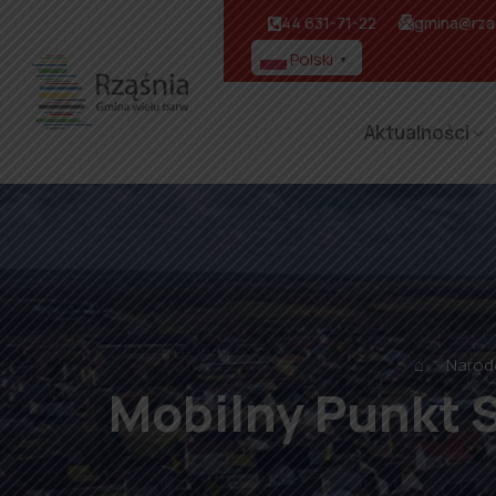
44 631-71-22
gmina@rzas
Polski
▼
Aktualności
⌂
Narod
Mobilny Punkt S