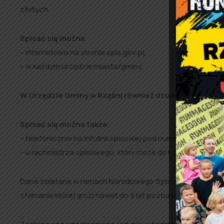
złotych.
Spisać się można
:
– internetowo na stronie spis.gov.pl,
– w każdym urzędzie miasta/gminy,
W Urzędzie Gminy w Rząśni również działa czynny cod
Spisać się można także
:
– telefonicznie na infolinii spisowej pod numerem telefonu
– u rachmistrza spisowego, który może do Państwa zadzw
Dane zbierane w ramach Narodowego Spisu Powszechnego
złamanie której grozi nawet do 5 lat pozbawienia wolności