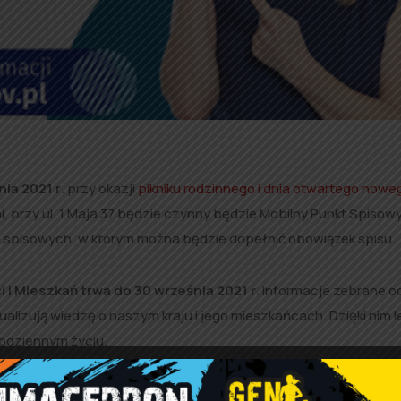
nia 2021 r
. przy okazji
pikniku rodzinnego i dnia otwartego nowe
 przy ul. 1 Maja 37 będzie czynny będzie Mobilny Punkt Spisow
 spisowych, w którym można będzie dopełnić obowiązek spisu.
i Mieszkań trwa do 30 września 2021 r
. Informacje zebrane o
alizują wiedzę o naszym kraju i jego mieszkańcach. Dzięki nim l
codziennym życiu.
 w badaniu może zostać nałożona
kara grzywny
nawet do 5 tysi