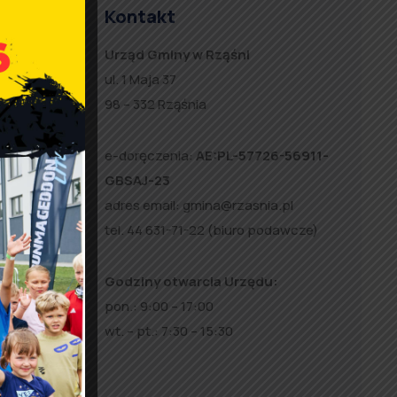
Kontakt
Urząd Gminy w Rząśni
ul. 1 Maja 37
98 – 332 Rząśnia
e-doręczenia:
AE:PL-57726-56911-
GBSAJ-23
adres email:
gmina@rzasnia.pl
tel. 44 631-71-22 (biuro podawcze)
Godziny otwarcia Urzędu:
pon.: 9:00 – 17:00
za
wt. – pt.: 7:30 – 15:30