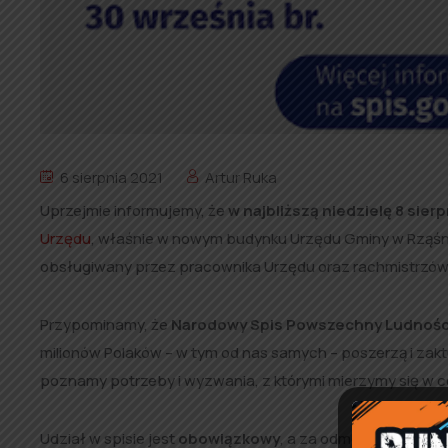
6 sierpnia 2021
Artur Ruka
Uprzejmie informujemy, że
w najbliższą niedzielę 8 sierp
Urzędu
, właśnie w nowym budynku Urzędu Gminy w Rząśni,
obsługiwany przez pracownika Urzędu oraz rachmistrzów
Przypominamy, że
Narodowy Spis Powszechny Ludności 
milionów Polaków – w tym od nas samych – poszerzą i zaktu
poznamy potrzeby i wyzwania, z którymi mierzymy się w 
Udział w spisie jest
obowiązkowy
, a za odmowę udziału