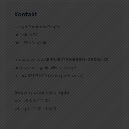
Kontakt
Urząd Gminy w Rząśni
ul. 1 Maja 37
98 – 332 Rząśnia
e-doręczenia:
AE:PL-57726-56911-GBSAJ-23
adres email:
gmina@rzasnia.pl
tel. 44 631-71-22 (biuro podawcze)
Godziny otwarcia Urzędu:
pon.: 9:00 – 17:00
wt. – pt.: 7:30 – 15:30