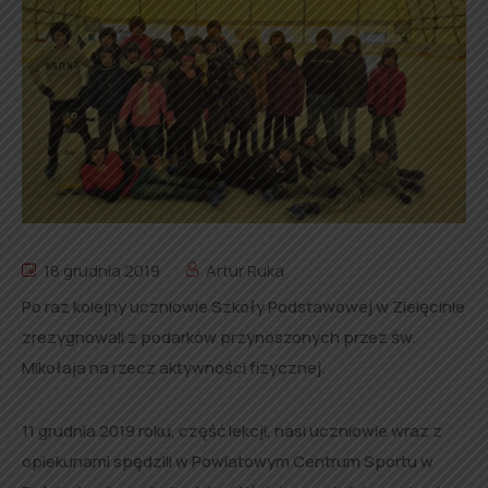
18 grudnia 2019
Artur Ruka
Po raz kolejny uczniowie Szkoły Podstawowej w Zielęcinie
zrezygnowali z podarków przynoszonych przez św.
Mikołaja na rzecz aktywności fizycznej.
11 grudnia 2019 roku, część lekcji, nasi uczniowie wraz z
opiekunami spędzili w Powiatowym Centrum Sportu w