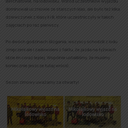
Bełchatowie, na lodowisku. Wśród uczestników wyjazdu
dominowali uczniowie ze starszych klas, ale było też kilka
dziewczynek z klasy II i III, które uczestniczyły w takich
zajęciach po raz pierwszy.
Po dwóch godzinach ślizgania, wszyscy schodzili z lodu
zmęczeni ale i zadowoleni z faktu, że jazda na łyżwach
idzie im coraz lepiej. Wspólnie ustaliliśmy, że musimy
koniecznie jeszcze tutaj wrócić.
Sezon zimowy uważamy za otwarty!
Mikołajkowy wyjazd na
Mikołajkowy wyjazd na
lodowisko
lodowisko