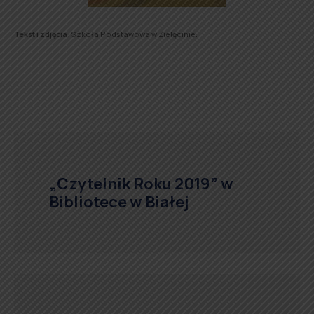
Tekst i zdjęcia:
Szkoła Podstawowa w Zielęcinie.
„Czytelnik Roku 2019” w
Bibliotece w Białej