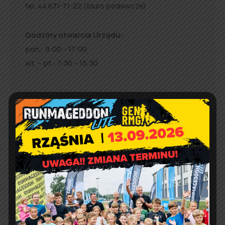
tel. 44 631-71-22 (biuro podawcze)
Godziny otwarcia Urzędu:
pon.: 9:00 – 17:00
wt. – pt.: 7:30 – 15:30
Jakość powietrza