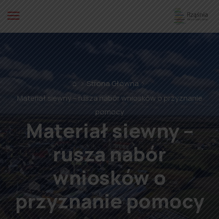
⌂
Strona Główna
Materiał siewny – rusza nabór wniosków o przyznanie
pomocy
Materiał siewny –
rusza nabór
wniosków o
przyznanie pomocy