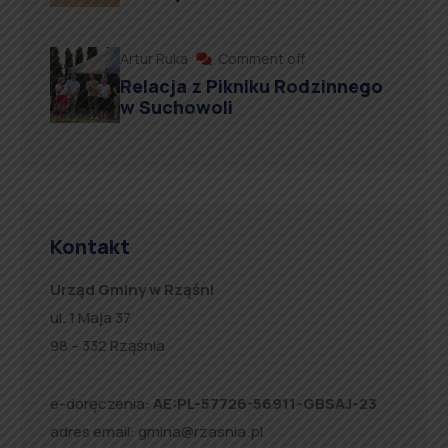
Artur Ruka
Comment off
Relacja z Pikniku Rodzinnego
w Suchowoli
Kontakt
Urząd Gminy w Rząśni
ul. 1 Maja 37
98 – 332 Rząśnia
e-doręczenia:
AE:PL-57726-56911-GBSAJ-23
adres email:
gmina@rzasnia.pl