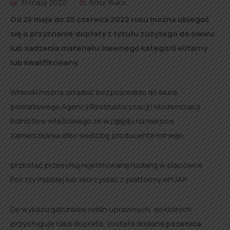
31 maja 2022
Artur Ruka
Od 25 maja do 25 czerwca 2022 roku można ubiegać
się o przyznanie dopłaty z tytułu zużytego do siewu
lub sadzenia materiału siewnego kategorii elitarny
lub kwalifikowany.
Wnioski można składać bezpośrednio do biura
powiatowego Agencji Restrukturyzacji i Modernizacji
Rolnictwa właściwego ze względu na miejsce
zamieszkania albo siedzibę producenta rolnego,
przesłać przesyłką rejestrowaną nadaną w placówce
Poczty Polskiej lub skorzystać z platformy ePUAP.
Do wykazu gatunków roślin uprawnych, do których
przysługuje taka dopłata, została dodana
pszenica