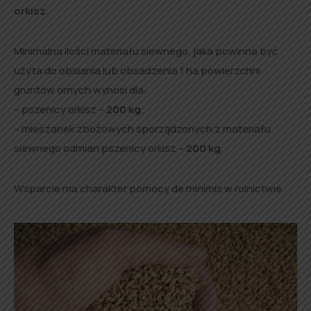
orkisz
.
Minimalna ilości materiału siewnego, jaka powinna być
użyta do obsiania lub obsadzenia 1 ha powierzchni
gruntów ornych wynosi dla:
– pszenicy orkisz –
200 kg
;
– mieszanek zbożowych sporządzonych z materiału
siewnego odmian pszenicy orkisz –
200 kg
.
Wsparcie ma charakter pomocy de minimis w rolnictwie.