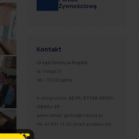
Żywnościową
Kontakt
Urząd Gminy w Rząśni
ul. 1 Maja 37
98 – 332 Rząśnia
e-doręczenia:
AE:PL-57726-56911-
GBSAJ-23
adres email:
gmina@rzasnia.pl
tel. 44 631-71-22 (biuro podawcze)