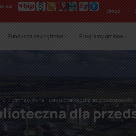
nia.pl
Urząd
Fundusze zewnętrzne
Programy gminne
⌂
Strona Główna
Lekcja biblioteczna dla przedszkolaków
blioteczna dla prze