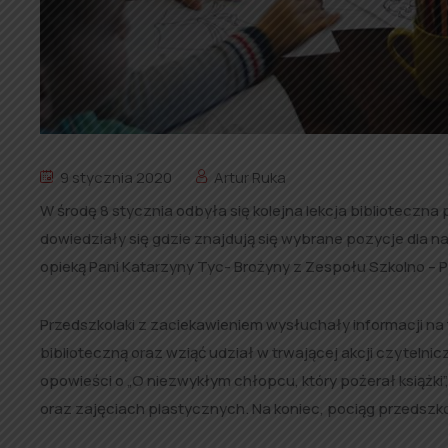
9 stycznia 2020
Artur Ruka
W środę 8 stycznia odbyła się kolejna lekcja biblioteczna p
dowiedziały się gdzie znajdują się wybrane pozycje dla na
opieką Pani Katarzyny Tyc- Brożyny z Zespołu Szkolno – 
Przedszkolaki z zaciekawieniem wysłuchały informacji na t
biblioteczną oraz wziąć udział w trwającej akcji czytelni
opowieści o „O niezwykłym chłopcu, który pożerał książki”,
oraz zajęciach plastycznych. Na koniec, pociąg przedszko