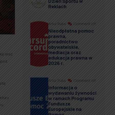
Dzień Sportu w
Reklach
Artur Ruka
Comment off
Nieodpłatna pomoc
prawna,
poradnictwo
obywatelskie,
mediacja oraz
ekę oraz
edukacja prawna w
 pod
2026 r.
Artur Ruka
Comment off
artę
Informacja o
wydawaniu żywności
ktury
w ramach Programu
Fundusze
ru.
Europejskie na
Pomoc