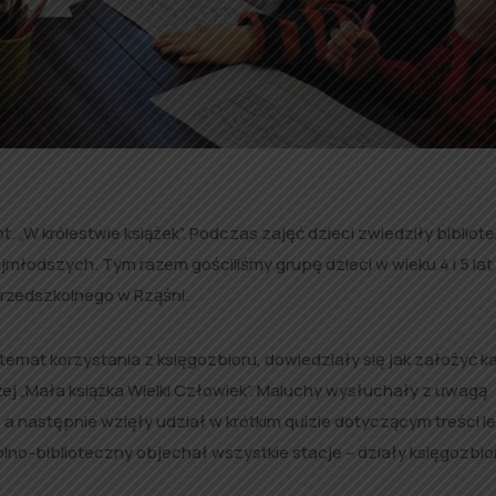
t. „W królestwie książek”. Podczas zajęć dzieci zwiedziły bibliot
jmłodszych. Tym razem gościliśmy grupę dzieci w wieku 4 i 5 lat
Przedszkolnego w Rząśni.
emat korzystania z księgozbioru, dowiedziały się jak założyć k
czej „Mała książka Wielki Człowiek”. Maluchy wysłuchały z uwagą
 a następnie wzięły udział w krótkim quizie dotyczącym treści le
lno-biblioteczny objechał wszystkie stacje – działy księgozbio