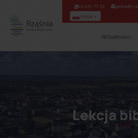
44 631-71-22
gmina@rzas
Polski
▼
Aktualności
Lekcja bi