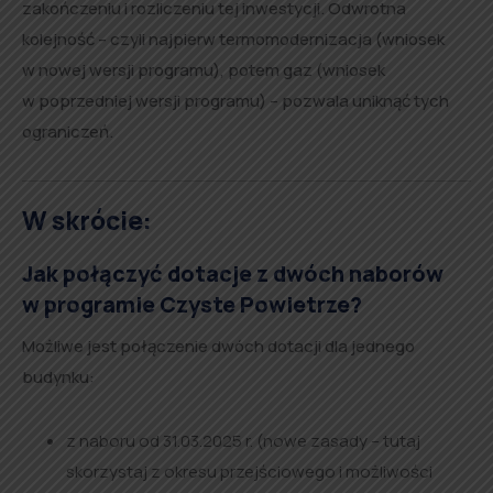
zakończeniu i rozliczeniu tej inwestycji. Odwrotna
kolejność – czyli najpierw termomodernizacja (wniosek
w nowej wersji programu), potem gaz (wniosek
w poprzedniej wersji programu) – pozwala uniknąć tych
ograniczeń.
W skrócie:
Jak połączyć dotacje z dwóch naborów
w programie Czyste Powietrze?
Możliwe jest połączenie dwóch dotacji dla jednego
budynku:
z naboru od 31.03.2025 r. (nowe zasady – tutaj
skorzystaj z okresu przejściowego i możliwości