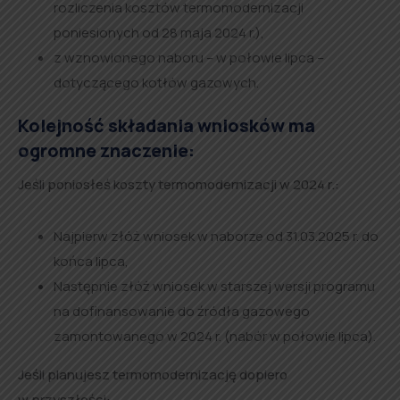
rozliczenia kosztów termomodernizacji
poniesionych od 28 maja 2024 r.),
z wznowionego naboru – w połowie lipca –
dotyczącego kotłów gazowych.
Kolejność składania wniosków ma
ogromne znaczenie:
Jeśli poniosłeś koszty termomodernizacji w 2024 r.:
Najpierw złóż wniosek w naborze od 31.03.2025 r. do
końca lipca,
Następnie złóż wniosek w starszej wersji programu
na dofinansowanie do źródła gazowego
zamontowanego w 2024 r. (nabór w połowie lipca).
Jeśli planujesz termomodernizację dopiero
w przyszłości: