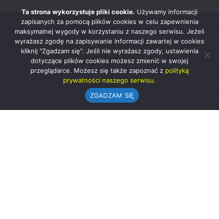
Ta strona wykorzystuje pliki cookie.
Używamy informacji
zapisanych za pomocą plików cookies w celu zapewnienia
maksymalnej wygody w korzystaniu z naszego serwisu. Jeżeli
wyrażasz zgodę na zapisywanie informacji zawartej w cookies
kliknij "Zgadzam się". Jeśli nie wyrażasz zgody, ustawienia
dotyczące plików cookies możesz zmienić w swojej
przeglądarce. Możesz się także zapoznać z
polityką
prywatności naszego serwisu.
ZGADZAM SIĘ
Urząd Gminy w Rząśni
ul. 1 Maja 37
98-332 Rząśnia
AE:PL-57726-56911-GBSAJ-23 (e-doręczenia)
gmina@rzasnia.pl