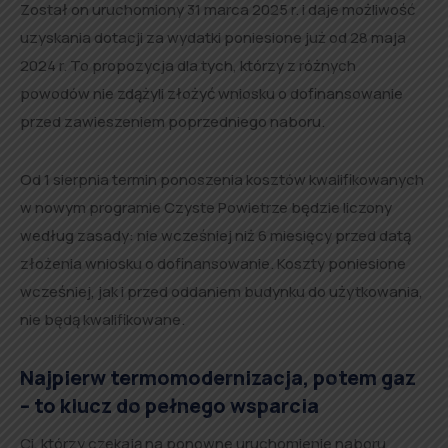
Został on uruchomiony 31 marca 2025 r. i daje możliwość
uzyskania dotacji za wydatki poniesione już od 28 maja
2024 r. To propozycja dla tych, którzy z różnych
powodów nie zdążyli złożyć wniosku o dofinansowanie
przed zawieszeniem poprzedniego naboru.
Od 1 sierpnia termin ponoszenia kosztów kwalifikowanych
w nowym programie Czyste Powietrze będzie liczony
według zasady: nie wcześniej niż 6 miesięcy przed datą
złożenia wniosku o dofinansowanie. Koszty poniesione
wcześniej, jak i przed oddaniem budynku do użytkowania,
nie będą kwalifikowane.
Najpierw termomodernizacja, potem gaz
– to klucz do pełnego wsparcia
Ci, którzy czekają na ponowne uruchomienie naboru