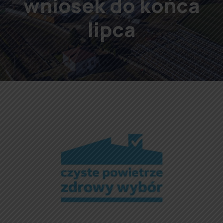
wniosek do końca
lipca