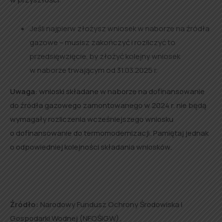
Jeśli najpierw złożysz wniosek w naborze na źródła
gazowe – musisz zakończyć i rozliczyć to
przedsięwzięcie, by złożyć kolejny wniosek
w naborze trwającym od 31.03.2025 r.
Uwaga
: wnioski składane w naborze na dofinansowanie
do źródła gazowego zamontowanego w 2024 r. nie będą
wymagały rozliczenia wcześniejszego wniosku
o dofinansowanie do termomodernizacji. Pamiętaj jednak
o odpowiedniej kolejności składania wniosków.
Źródło:
Narodowy Fundusz Ochrony Środowiska i
Gospodarki Wodnej (NFOŚiGW).