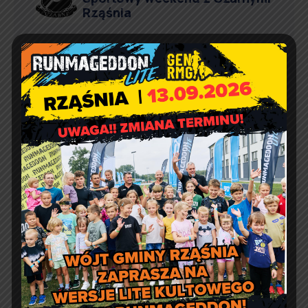
Rząśnia
Agnieszka Wiśniewska
Comment off
Prośba o szanowanie i
prawidłowe użycie
defibrylatorów AED
Artur Ruka
Comment off
Relacja z Pikniku Rodzinnego
w Suchowoli
Kontakt