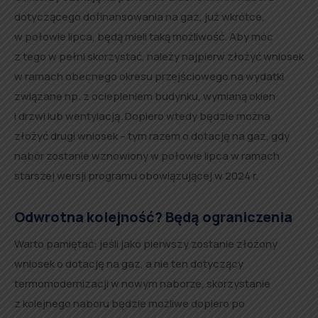
dotyczącego dofinansowania na gaz, już wkrótce,
w połowie lipca, będą mieli taką możliwość. Aby móc
z tego w pełni skorzystać, należy najpierw złożyć wniosek
w ramach obecnego okresu przejściowego na wydatki
związane np. z ociepleniem budynku, wymianą okien
i drzwi lub wentylacją. Dopiero wtedy będzie można
złożyć drugi wniosek – tym razem o dotację na gaz, gdy
nabór zostanie wznowiony w połowie lipca w ramach
starszej wersji programu obowiązującej w 2024 r.
Odwrotna kolejność? Będą ograniczenia
Warto pamiętać: jeśli jako pierwszy zostanie złożony
wniosek o dotację na gaz, a nie ten dotyczący
termomodernizacji w nowym naborze, skorzystanie
z kolejnego naboru będzie możliwe dopiero po