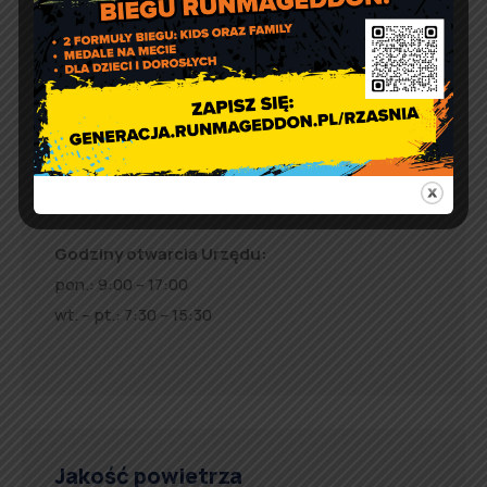
Urząd Gminy w Rząśni
ul. 1 Maja 37
98 – 332 Rząśnia
e-doręczenia:
AE:PL-57726-56911-GBSAJ-23
adres email:
gmina@rzasnia.pl
tel. 44 631-71-22 (biuro podawcze)
Godziny otwarcia Urzędu:
pon.: 9:00 – 17:00
wt. – pt.: 7:30 – 15:30
Jakość powietrza