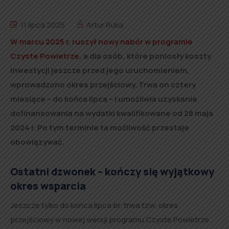
11 lipca 2025
Artur Ruka
W marcu 2025 r. ruszył nowy nabór w programie
Czyste Powietrze
, a dla osób, które poniosły koszty
inwestycji jeszcze przed jego uruchomieniem,
wprowadzono okres przejściowy. Trwa on cztery
miesiące – do końca lipca – i umożliwia uzyskanie
dofinansowania na wydatki kwalifikowane od 28 maja
2024 r. Po tym terminie ta możliwość przestaje
obowiązywać.
Ostatni dzwonek – kończy się wyjątkowy
okres wsparcia
Jeszcze tylko do końca lipca br. trwa tzw. okres
przejściowy w nowej wersji programu Czyste Powietrze.