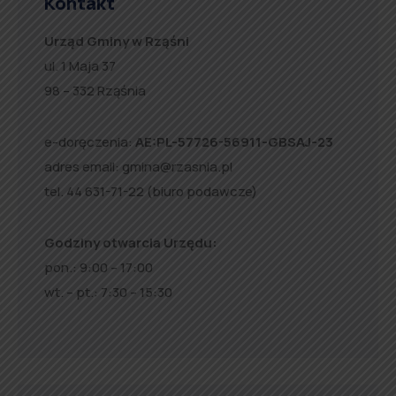
Kontakt
Urząd Gminy w Rząśni
ul. 1 Maja 37
98 – 332 Rząśnia
e-doręczenia:
AE:PL-57726-56911-GBSAJ-23
adres email:
gmina@rzasnia.pl
tel. 44 631-71-22 (biuro podawcze)
Godziny otwarcia Urzędu:
pon.: 9:00 – 17:00
wt. – pt.: 7:30 – 15:30