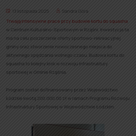
13 listopada 2025
Sandra Góra
Trwają intensywne prace przy budowie kortu do squasha
w Centrum Kulturalno-Sportowym w Rząśni. Inwestycja ta
ma na celu poszerzenie oferty sportowo-rekreacyjnej
gminy oraz stworzenie nowoczesnego miejsca do
aktywnego spędzania wolnego czasu. Budowa kortu do
squasha to kolejny krok w rozwoju infrastruktury
sportowej w Gminie Rząśnia.
Program został dofinansowany przez Województwo
Łódzkie kwotą 200.000,00 zł w ramach Programu Rozwoju
Infrastruktury Sportowej w Województwie Łódzkim.