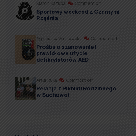
Marcin Kazuba
Comment off
Sportowy weekend z Czarnymi
Rząśnia
Agnieszka Wiśniewska
Comment off
Prośba o szanowanie i
prawidłowe użycie
defibrylatorów AED
Artur Ruka
Comment off
Relacja z Pikniku Rodzinnego
w Suchowoli