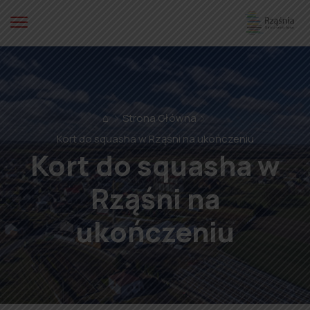
⌂
Strona Główna
Kort do squasha w Rząśni na ukończeniu
Kort do squasha w
Rząśni na
ukończeniu