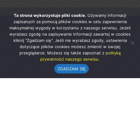
Ta strona wykorzystuje pliki cookie.
Używamy informacji
zapisanych za pomocą plików cookies w celu zapewnienia
maksymalnej wygody w korzystaniu z naszego serwisu. Jeżeli
wyrażasz zgodę na zapisywanie informacji zawartej w cookies
kliknij "Zgadzam się". Jeśli nie wyrażasz zgody, ustawienia
dotyczące plików cookies możesz zmienić w swojej
przeglądarce. Możesz się także zapoznać z
polityką
prywatności naszego serwisu.
ZGADZAM SIĘ
Urząd Gminy w Rząśni
ul. 1 Maja 37
98-332 Rząśnia
AE:PL-57726-56911-GBSAJ-23 (e-doręczenia)
gmina@rzasnia.pl