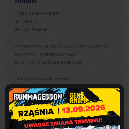
Kontakt
Urząd Gminy w Rząśni
ul. 1 Maja 37
98 – 332 Rząśnia
e-doręczenia:
AE:PL-57726-56911-GBSAJ-23
adres email:
gmina@rzasnia.pl
tel. 44 631-71-22 (biuro podawcze)
Godziny otwarcia Urzędu:
pon.: 9:00 – 17:00
wt. – pt.: 7:30 – 15:30