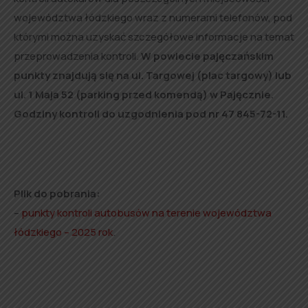
województwa łódzkiego wraz z numerami telefonów, pod
którymi można uzyskać szczegółowe informacje na temat
przeprowadzenia kontroli.
W powiecie pajęczańskim
punkty znajdują się na ul. Targowej (plac targowy) lub
ul. 1 Maja 52 (parking przed komendą) w Pajęcznie.
Godziny kontroli do uzgodnienia pod nr 47 845-72-11.
Plik do pobrania:
–
punkty kontroli autobusów na terenie województwa
łódzkiego – 2025 rok
.