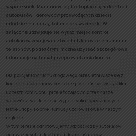
wypoczynek. Mundurowi będą skupiać się na kontroli
autobusów i kierowców przewożących dzieci i
młodzież na obozy, kolonie czy wycieczki. W
załączniku znajduje się wykaz miejsc kontroli
autokarów w województwie łódzkim wraz z numerami
telefonów, pod którymi można uzyskać szczegółowe
informacje na temat przeprowadzenia kontroli.
Dla policjantów ruchu drogowego okres letni wiąże się z
koniecznością zapewnienia bezpieczeństwa wszystkim
uczestnikom ruchu, przejeżdżającym przez nasze
województwo do miejsc wypoczynku i spędzających
letnie urlopy, kolonie i turnusy uzdrowiskowe w naszym
regionie.
W tym okresie odnotowujemy wzrost liczby autokarów
przewożących dzieci i młodzież do ośrodków