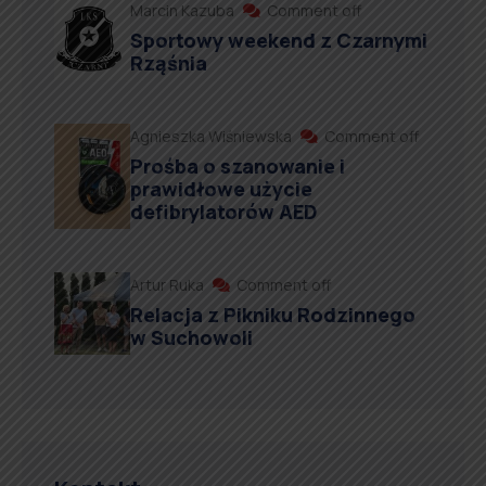
Marcin Kazuba
Comment off
Sportowy weekend z Czarnymi
Rząśnia
Agnieszka Wiśniewska
Comment off
Prośba o szanowanie i
prawidłowe użycie
defibrylatorów AED
Artur Ruka
Comment off
Relacja z Pikniku Rodzinnego
w Suchowoli