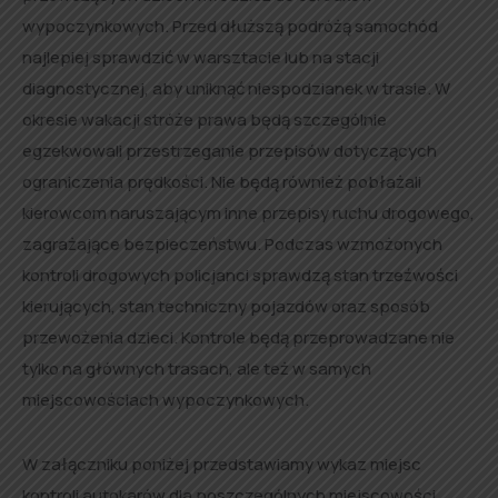
wypoczynkowych. Przed dłuższą podróżą samochód
najlepiej sprawdzić w warsztacie lub na stacji
diagnostycznej, aby uniknąć niespodzianek w trasie. W
okresie wakacji stróże prawa będą szczególnie
egzekwowali przestrzeganie przepisów dotyczących
ograniczenia prędkości. Nie będą również pobłażali
kierowcom naruszającym inne przepisy ruchu drogowego,
zagrażające bezpieczeństwu. Podczas wzmożonych
kontroli drogowych policjanci sprawdzą stan trzeźwości
kierujących, stan techniczny pojazdów oraz sposób
przewożenia dzieci. Kontrole będą przeprowadzane nie
tylko na głównych trasach, ale też w samych
miejscowościach wypoczynkowych.
W załączniku poniżej przedstawiamy wykaz miejsc
kontroli autokarów dla poszczególnych miejscowości