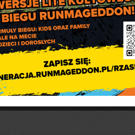
Wiosna”
artament Klimatu i Turystyki, Wydział Klimatu i Zasobów Natur