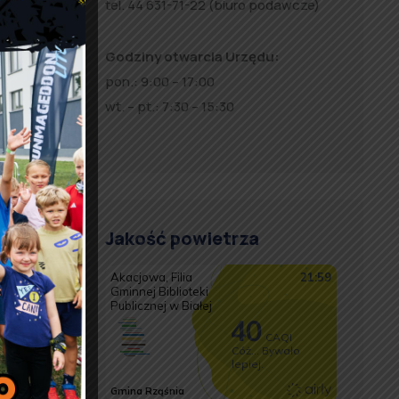
tel. 44 631-71-22 (biuro podawcze)
Godziny otwarcia Urzędu:
pon.: 9:00 – 17:00
wt. – pt.: 7:30 – 15:30
Jakość powietrza