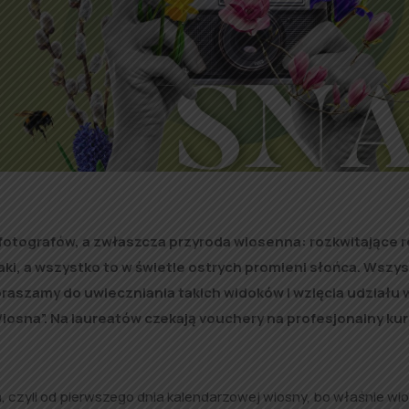
fotografów, a zwłaszcza przyroda wiosenna: rozkwitające ro
aki, a wszystko to w świetle ostrych promieni słońca. Wszys
praszamy do uwieczniania takich widoków i wzięcia udziału 
osna”. Na laureatów czekają vouchery na profesjonalny ku
, czyli od pierwszego dnia kalendarzowej wiosny, bo właśnie wi