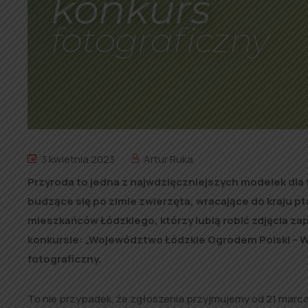
3 kwietnia 2023
Artur Ruka
Przyroda to jedna z najwdzięczniejszych modelek dla 
budzące się po zimie zwierzęta, wracające do kraju pt
mieszkańców Łódzkiego, którzy lubią robić zdjęcia za
konkursie: „Województwo Łódzkie Ogrodem Polski – Wi
fotograficzny.
To nie przypadek, że zgłoszenia przyjmujemy od 21 marca