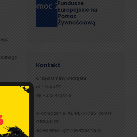
Fundusze
h
Europejskie na
Pomoc
Żywnościową
iego.
 jednego
Kontakt
Urząd Gminy w Rząśni
ul. 1 Maja 37
r. na
98 – 332 Rząśnia
e-doręczenia:
AE:PL-57726-56911-
GBSAJ-23
adres email:
gmina@rzasnia.pl