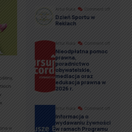
Artur Ruka
Comment off
Dzień Sportu w
Reklach
Artur Ruka
Comment off
Nieodpłatna pomoc
prawna,
poradnictwo
obywatelskie,
mediacja oraz
śliny,
edukacja prawna w
tkich
2026 r.
w
rs
Artur Ruka
Comment off
Informacja o
wydawaniu żywności
osna w
w ramach Programu