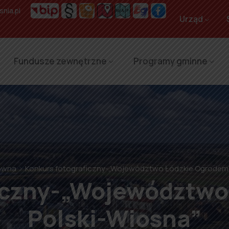
nia.pl
Urząd
Fundusze zewnętrzne
Programy gminne
ówna
Konkurs fotograficzny-„Województwo Łódzkie Ogrodem 
ficzny-„Województwo
Polski-Wiosna”