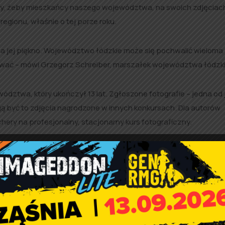
y, żeby mieszkańcy naszego województwa, na swoich zdjęciac
egionu, właśnie o tej porze roku.
wy na jej piękno. Województwo łódzkie może się pochwalić wieloma
mować – mówi Grzegorz Schreiber, marszałek województwa łódzk
dztwa, który ukończył 13 lat. Zgłoszone fotografie – jedna od
gą być to zdjęcia nagrodzone w innych konkursach. Dla autorów
ery na profesjonalny, stacjonarny kurs fotograficzny.
należy nadsyłać w terminie od dnia 21 marca do 21 kwietnia 2023 