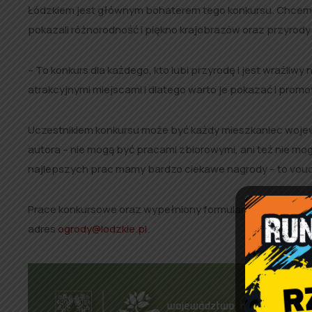
Łódzkiem jest głównym bohaterem tego konkursu. Chcem
pokazali różnorodność i piękno krajobrazów oraz przyrody r
– To konkurs dla każdego, kto lubi przyrodę i jest wrażli
atrakcyjnymi miejscami i dlatego warto je pokazać i pro
Uczestnikiem konkursu może być każdy mieszkaniec wojewó
autora – nie mogą być pracami zbiorowymi, ani też nie mo
najlepszych prac mamy bardzo ciekawe nagrody – to vouch
Prace konkursowe oraz wypełniony formularz i załączniki, 
adres
ogrody@lodzkie.pl
.