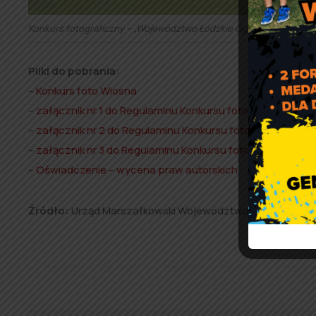
Konkurs fotograficzny – „Województwo Łódzkie Ogrodem Polski – 
Pliki do pobrania:
–
Konkurs foto Wiosna
–
załącznik nr 1 do Regulaminu Konkursu fotograficznego
–
załącznik nr 2 do Regulaminu Konkursu fotograficznego
–
załącznik nr 3 do Regulaminu Konkursu fotograficznego
–
Oświadczenie – wycena praw autorskich
Źródło:
Urząd Marszałkowski Województwa Łódzkiego, Dep