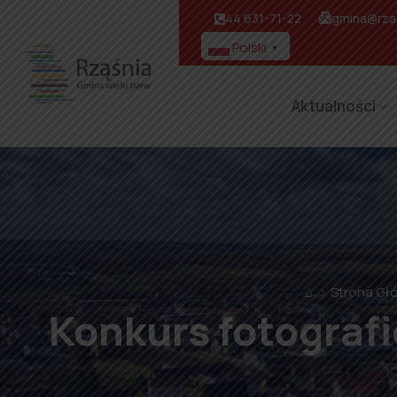
44 631-71-22
gmina@rzas
Polski
▼
Aktualności
⌂
Strona Gł
Konkurs fotogra