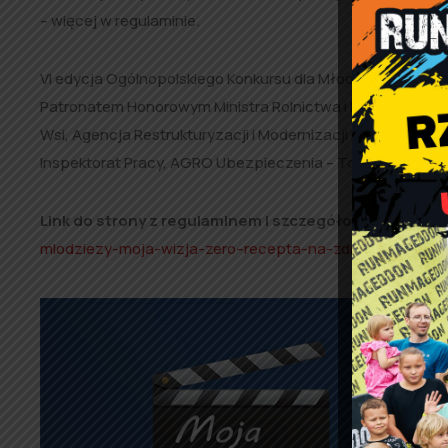
– więcej w regulaminie.
VI edycja Ogólnopolskiego Konkursu dla Młodzieży „Moja 
Patronatem Honorowym Ministra Rolnictwa i Rozwoju Wsi. 
Wsi, Agencja Restrukturyzacji i Modernizacji Rolnictwa,
Inspektorat Pracy, AGRO Ubezpieczenia – Towarzystwo 
Link do strony z regulaminem i szczegółowymi inform
mlodziezy-moja-wizja-zero–recepta-na-zdrowie-w-gosp