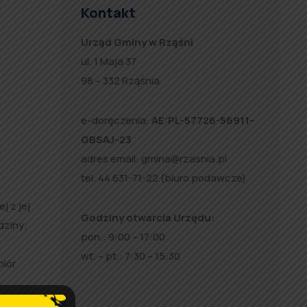
Kontakt
Urząd Gminy w Rząśni
ul. 1 Maja 37
98 – 332 Rząśnia
e-doręczenia:
AE:PL-57726-56911-
GBSAJ-23
adres email:
gmina@rzasnia.pl
tel. 44 631-71-22 (biuro podawcze)
j z jej
Godziny otwarcia Urzędu:
dziny;
pon.: 9:00 – 17:00
wt. – pt.: 7:30 – 15:30
biór