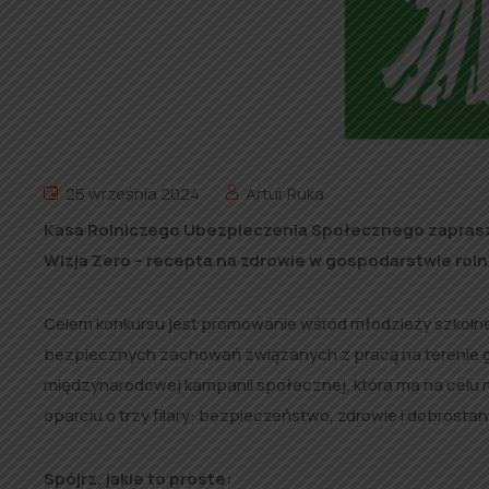
25 września 2024
Artur Ruka
Kasa Rolniczego Ubezpieczenia Społecznego zaprasza
Wizja Zero – recepta na zdrowie w gospodarstwie roln
Celem konkursu jest promowanie wśród młodzieży szkolnej 
bezpiecznych zachowań związanych z pracą na terenie go
międzynarodowej kampanii społecznej, która ma na celu m
oparciu o trzy filary: bezpieczeństwo, zdrowie i dobrostan
Spójrz, jakie to proste: