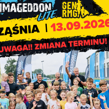
Wizja Zero – recepta na zdrowie w gospodarstwie rolnym” odbywa
Współorganizatorami konkursu są: Ministerstwo Rolnictwa i Roz
 Krajowy Ośrodek Wsparcia Rolnictwa, Państwowa Inspekcja Prac
Ubezpieczeń Wzajemnych, Fundacja PGE.
acjami:
https://www.gov.pl/web/krus/vi-ogolnopolski-konkurs-d
odarstwie-rolnym