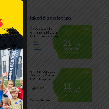
Jakość powietrza
 się pod
woju
y Główny
la-