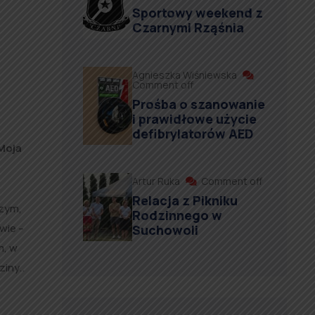
Sportowy weekend z
Czarnymi Rząśnia
Agnieszka Wiśniewska
Comment off
Prośba o szanowanie
i prawidłowe użycie
defibrylatorów AED
Moja
Artur Ruka
Comment off
Relacja z Pikniku
czym,
Rodzinnego w
wie –
Suchowoli
m, w
iny..