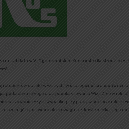
 do udziału w VI Ogólnopolskim Konkursie dla Młodzieży „
ym”.
i studentów uczelni wyższych, w szczególności o profilu rolni
spodarstwa rolnego oraz popularyzowanie Wizji Zero w rolnict
inimalizowanie ryzyka wypadku przy pracy w sektorze rolniczy
, ze szczególnym zwróceniem uwagi na zdrowie rolnika i jego rodz