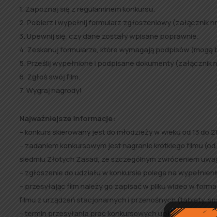
1. Zapoznaj się z regulaminem konkursu.
2. Pobierz i wypełnij formularz zgłoszeniowy (załącznik nr
3. Upewnij się, czy dane zostały wpisane poprawnie.
4. Zeskanuj formularze, które wymagają podpisów (mogą by
5. Prześlij wypełnione i podpisane dokumenty (załącznik nr
6. Zgłoś swój film.
7. Wygraj nagrody!
Najważniejsze informacje:
– konkurs skierowany jest do młodzieży w wieku od 13 do 21
– zadaniem konkursowym jest nagranie krótkiego filmu (od 30
siedmiu Złotych Zasad, ze szczególnym zwróceniem uwagi 
– zgłoszenie do udziału w konkursie polega na wypełnien
– przesyłając film należy go zapisać w pliku wideo w forma
filmu z urządzeń stacjonarnych i przenośnych (tablety, sm
– termin przesyłania prac konkursowych upływa 30 wrześn