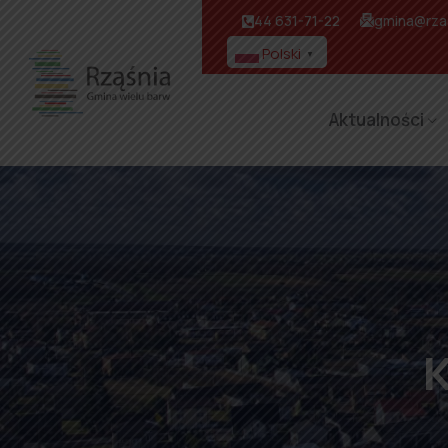
44 631-71-22
gmina@rzas
Polski
▼
Aktualności
K