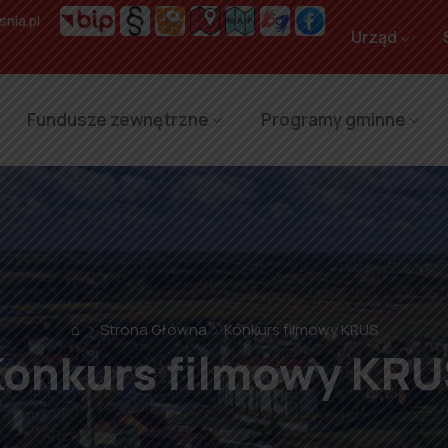
nia.pl
Urząd
Fundusze zewnętrzne
Programy gminne
⌂
Strona Główna
Konkurs filmowy KRUS
onkurs filmowy KR