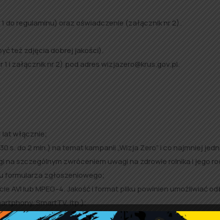
 1 do regulaminu) oraz oświadczenie (załącznik nr 2).
ć też zdjęcia dobrej jakości).
 1 i załącznik nr 2) pod adres wizjazero@krus.gov.pl.
 lat włącznie;
 s. do 2 min.) na temat kampanii „Wizja Zero” i co najmniej jedne
na szczególnym zwróceniem uwagi na zdrowie rolnika i jego ro
iu formularza zgłoszeniowego;
cie AVI lub MPEG-4. Jakość i format pliku powinien umożliwiać od
artphony, SmartTV, itp.);
ia br.