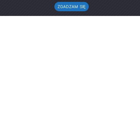
ZGADZAM SIĘ
Urząd Gminy w Rząśni
ul. 1 Maja 37
98-332 Rząśnia
AE:PL-57726-56911-GBSAJ-23 (e-doręczenia)
gmina@rzasnia.pl
44 631-71-22 (biuro podawcze)
Godziny otwarcia Urzędu:
pon.: 9.00-17.00
wt.-pt.: 7.30-15.30