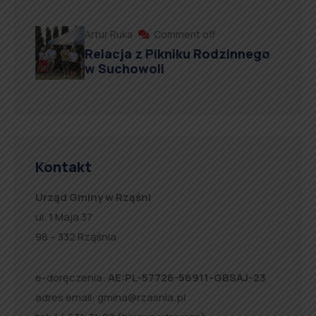
Artur Ruka
Comment off
Relacja z Pikniku Rodzinnego
w Suchowoli
Kontakt
Urząd Gminy w Rząśni
ul. 1 Maja 37
98 – 332 Rząśnia
e-doręczenia:
AE:PL-57726-56911-GBSAJ-23
adres email:
gmina@rzasnia.pl