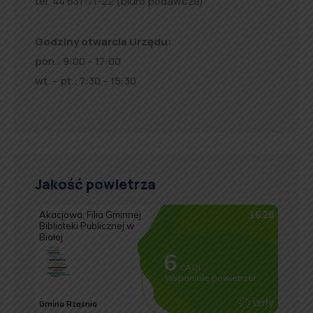
tel. 44 631-71-22 (biuro podawcze)
Godziny otwarcia Urzędu:
pon.: 9:00 – 17:00
wt. – pt.: 7:30 – 15:30
Jakość powietrza