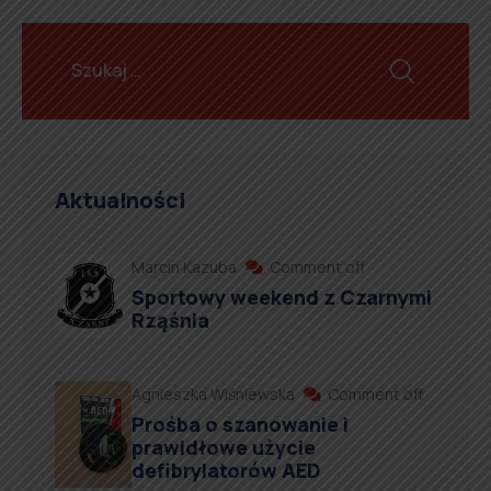
Aktualności
Marcin Kazuba
Comment off
Sportowy weekend z Czarnymi
Rząśnia
Agnieszka Wiśniewska
Comment off
Prośba o szanowanie i
prawidłowe użycie
defibrylatorów AED