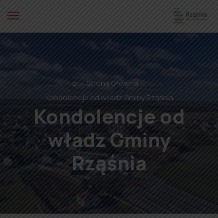
⌂
Strona Główna
Kondolencje od władz Gminy Rząśnia
Kondolencje od
władz Gminy
Rząśnia